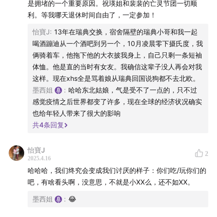
是拥堵的一个重要原因。祝瑛姐和裴裴的亡灵节团一切顺
片尾曲：Natalia Lafourcade - Mexicana Hermosa
利。等我哪天退休时间自由了，一定参加！
| 如何找到瑛姐 |
怡寶J
:
13年在瑞典交换，宿舍隔壁的瑞典小哥和我一起
喝酒蹦迪从一个酒吧到另一个，10月凌晨零下摄氏度，我
/ 找到大部队 / 请大家关注我们的公众号「墨西姐生
俩骑着车，他拖下他的大衣披我身上，自己只剩一条短袖
体恤。他是直的当时有女友。我确信这辈子没人再会对我
活」，后台留言，申请加入「墨西姐生活」听友群。
这样。现在xhs全是骂着娘从瑞典回国说狗都不去北欧。
墨西姐
:
哈哈东北姑娘，气是受不了一点的，只不过
/ 瑛姐的小红书账开通啦 / 欢迎大家在小红书平台搜索
感觉疫情之后世界都变了许多，现在全球的经济状况确实
「墨西姐生活」，关注瑛姐。每周瑛姐会和大家分享旅居
也给年轻人带来了很大的影响
生活vlog和大大小小的日常趣事～如果你对墨西哥或瑛姐
共
4
条回复
的生活有任何好奇，也欢迎在小红书评论区直接给瑛姐留
言！
怡寶J
2
2025.4.16
| 商务合作 | 欢迎发送邮件至yingsancris@gmail.com
哈哈哈，我们终究会变成我们讨厌的样子：你们吃/玩你们的
吧，有啥看头啊，没意思，不就是小XX么，还不如XX。
墨西姐
:
😂