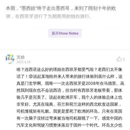
本期，“墨西姐”终于走出墨西哥，来到了阔别十年的欧
洲，在西班牙进行了为期两周的独自旅行。
什么样的天崩开局，引发瑛姐和裴裴的连连吐槽？带着满
展开Show Notes
满的“语言自信”，瑛姐在墨西哥“村儿里”练成的西语，在西
班牙本国到底行不行得通？作为自驾老司机，瑛姐在以往
的自驾经历中有什么经验，这次又是如何评价西班牙自驾
宽糖
2
体验呢？经过了数年的磨练，已经慢慢厌倦了墨西哥食物
2025.4.16
啥？连西语这么好的瑛姐在西班牙都受气啦？老西们太不像
的瑛姐，又是如何评价充满新鲜感的西班牙美食？
话了！😡说起某地给外来人带来的旅行体验到底什么样，这
真是门玄学啊。我唯一一次去西班牙是2008年在马德里。虽
请大家跟随瑛姐和裴裴，体验一次“西语人”的西班牙之
然我到现在也不会说西语，但当时有西班牙老板带着，那体
旅。
验几乎是完美了。说起在欧洲开车，我个人的体验总体上也
非常好。尤其在瑞典、芬兰和荷兰这样的西北欧发达国家，
| Songlist |
司机懂规矩有礼貌。我更是爱死了欧洲的环岛。只有在英国
有一次脑子没转过弯来被当地司机鄙视了一下。感觉中国的
片头曲：Lila Downs - Cariñito
汽车文化和驾驶习惯整体落后于国外一个时代。环岛太少也