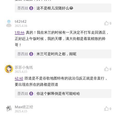
墨西姐
:
这不是根儿没随好么😂
t42t42
0
2025.4.16
1:10:44
真的！我在米兰的时候有一天决定不打车走回酒店，
正好赶上午饭时候，我的天哪，满大街都是着装精致的帅
哥！
墨西姐
:
米兰可是时尚之都，闹呢
苏苏小兔纸
0
2025.4.15
42:40
匝道是不是谷歌地图特有的说法🤔反正就是非直行，
要出现在所在的路都是匝道
墨西姐
:
你这个解释倒是有可能哈哈
Max瞎正经
0
2025.4.15