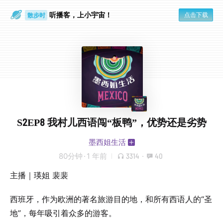
听播客，上小宇宙！
点击下载
散步时
通勤路上
S2EP8 我村儿西语闯“板鸭”，优势还是劣势
墨西姐生活
80分钟
·
1 年前
3314
·
40
主播｜瑛姐 裴裴
西班牙，作为欧洲的著名旅游目的地，和所有西语人的“圣
地”，每年吸引着众多的游客。