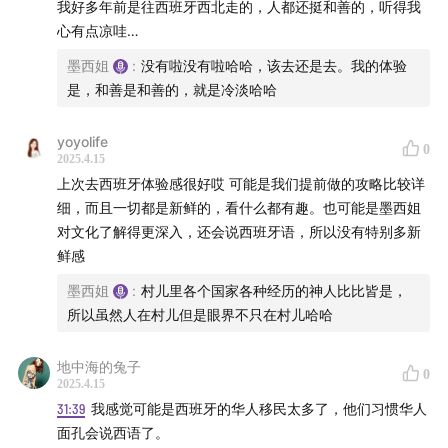
我好多年前是往西班牙西北走的，人都还挺和善的，听得我
心有点凉哇…
墨西姐
:
没有啦没有啦哈哈，该去还是去。我的体验
是，和善是和善的，就是冷淡哈哈
yoyolife
0
2025.4.15
上次去西班牙体验感很好哎 可能是我们提前做的攻略比较详
细，而且一切都是新鲜的，看什么都有趣。也可能是墨西姐
对文化了解得更深入，还会说西班牙语，所以没有特别多新
鲜感
墨西姐
:
村儿里各个国家各种经历的神人比比皆是，
所以虽然人在村儿但是眼界不只在村儿哈哈
地中海的兔子
0
2025.4.15
31:39
我感觉可能是西班牙的华人移民太多了，他们习惯华人
面孔会说西语了。