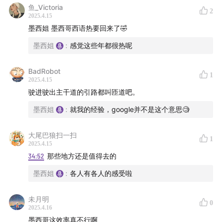
鱼_Victoria
2
2025.4.15
墨西姐 墨西哥西语热要回来了🤣
墨西姐
:
感觉这些年都很热呢
BadRobot
1
2025.4.15
驶进驶出主干道的引路都叫匝道吧。
墨西姐
:
就我的经验，google并不是这个意思🧐
大尾巴狼扫一扫
1
2025.4.15
34:52
那些地方还是值得去的
墨西姐
:
各人有各人的感受啦
未月明
0
2025.4.16
墨西哥这效率真不行啊