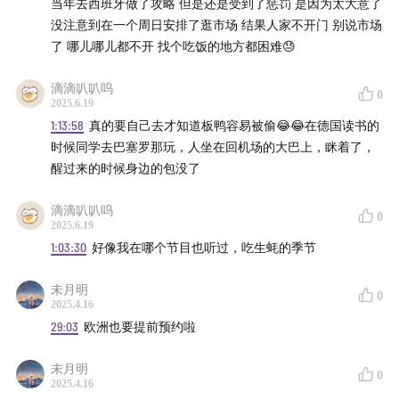
当年去西班牙做了攻略 但是还是受到了惩罚 是因为太大意了
没注意到在一个周日安排了逛市场 结果人家不开门 别说市场
了 哪儿哪儿都不开 找个吃饭的地方都困难😓
滴滴叭叭呜
0
2025.6.19
1:13:58
真的要自己去才知道板鸭容易被偷😂😂在德国读书的
时候同学去巴塞罗那玩，人坐在回机场的大巴上，眯着了，
醒过来的时候身边的包没了
滴滴叭叭呜
0
2025.6.19
1:03:30
好像我在哪个节目也听过，吃生蚝的季节
未月明
0
2025.4.16
29:03
欧洲也要提前预约啦
未月明
0
2025.4.16