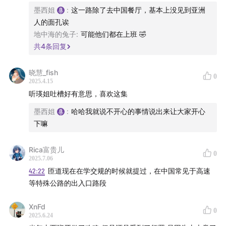
墨西姐
:
这一路除了去中国餐厅，基本上没见到亚洲
人的面孔诶
地中海的兔子
:
可能他们都在上班 🤣
共
4
条回复
晓慧_fish
0
2025.4.15
听瑛姐吐槽好有意思，喜欢这集
墨西姐
:
哈哈我就说不开心的事情说出来让大家开心
下嘛
Rica富贵儿
0
2025.7.06
42:22
匝道现在在学交规的时候就提过，在中国常见于高速
等特殊公路的出入口路段
XnFd
0
2025.6.24