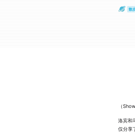
散
通
（Sho
洛宾和
仅分享