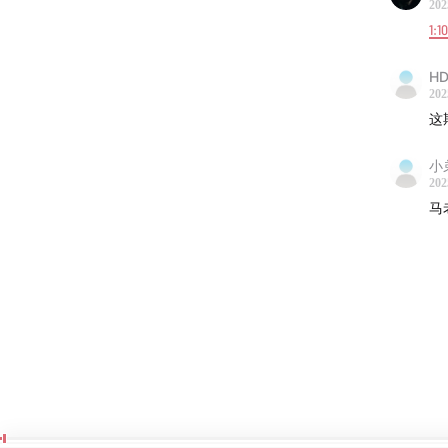
202
1:1
HD
202
这
小
202
马