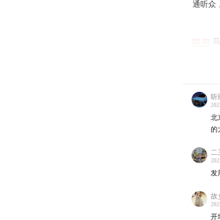
通听众
02:01
马
06:39
探
13:20
美
听
202
20:01
美
北
的
26:41
舞
二
33:21
上
202
发
40:03
西
故
202
46:43
探
开