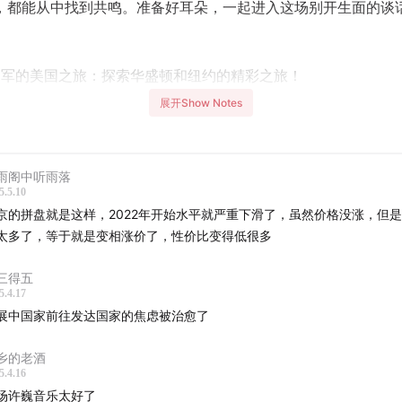
，都能从中找到共鸣。准备好耳朵，一起进入这场别开生面的谈
军的美国之旅：探索华盛顿和纽约的精彩之旅！
展开Show Notes
索美国历史的神秘博物馆，揭开战争与谍战的精彩故事！
国大萧条时期的建筑奇迹：洛克菲勒中心与电视塔的崛起
雨阁中听雨落
5.5.10
国最著名的喜剧地窖演出：一次令人难忘的喜剧之旅
京的拼盘就是这样，2022年开始水平就严重下滑了，虽然价格没涨，但
太多了，等于就是变相涨价了，性价比变得低很多
台表演者的二十年以上经验：从地下室到璀璨舞台的艰辛历程
三得五
海人民广场脱口秀：探索美国文化与亚文化之旅
5.4.17
展中国家前往发达国家的焦虑被治愈了
方文化差异：美国、英国与喜剧社会的微妙关系
乡的老酒
5.4.16
索单口表演艺术：从美国到中国的演出市场对比与思考
场许巍音乐太好了