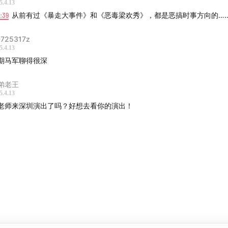
5.4.13
0:39
从前有过《暴走大事件》和《恶毒梁欢秀》，都是恶搞时事方向的…
725317z
5.4.13
期马军聊得很深
弟老王
5.4.13
老师来深圳演出了吗？好想去看你的演出！