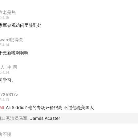
索多元的电影评价体系：从商业到艺术的差异分析
宫老是热
5.4.16
喜剧与时代的交融：回顾九三年春晚和国际巡演
家军参观访问团签到处
台湾偏喜剧节目《全民大闷锅》的即兴精彩瞬间：笑料百出！
dward饿得慌
5.4.14
纽约景点与演出预约指南：提前预订的重要性与注意事项
于更新啦啊啊啊
_人_冲_啊
5.4.14
习学习。
725317z
5.4.13
:40
Ali Siddiq? 他的专场评价很高 不过他是美国人
脱口秀演员马军
:
James Acaster
者不慢