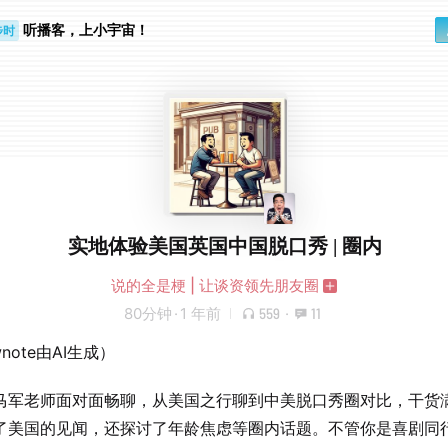
听播客，上小宇宙！
步时
勤路上
实地体验美国英国中国脱口秀 | 圈内
说的全是梗 | 让谈资领先朋友圈
80分钟
·
1 年前
559
·
11
wnote由AI生成）
马军老师面对面畅聊，从美国之行聊到中美脱口秀圈对比，干货
了美国的见闻，还探讨了年龄焦虑等圈内话题。不管你是喜剧同