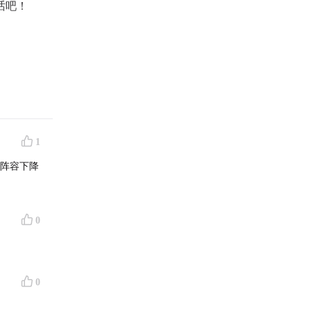
话吧！
1
是阵容下降
0
0