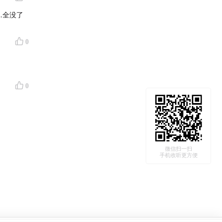
…全没了
0
0
微信扫一扫
手机收听更方便