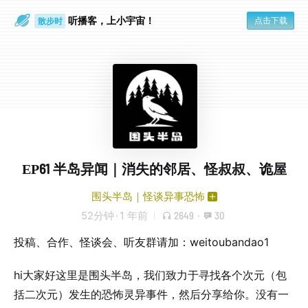
听播客，上小宇宙！
点击下载
散步时
通勤路上
EP61 半岛异闻｜消失的邻居、怪叔叔、诡屋
围头半岛｜怪谈异事恐怖
52分钟
·
1 年前
2649
·
30
投稿、合作、怪谈会、听友群请加：weitoubandao1
hi大家好这里是围头半岛，我们致力于寻找各个次元（包
括二次元）发生的恐怖灵异事件，然后分享给你。没有一