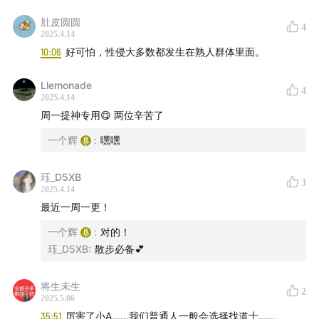
肚皮圆圆
4
2025.4.14
10:06
好可怕，性侵大多数都发生在熟人群体里面。
Llemonade
4
2025.4.14
周一提神专用😋 两位辛苦了
一个辉
:
嘿嘿
珏_D5XB
3
2025.4.14
最近一周一更！
一个辉
:
对的！
珏_D5XB
:
散步必备💕
将生未生
2
2025.5.06
35:51
厉害了小A……我们普通人一般会选择找道士……