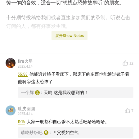
惊一乍的音效，适合一切"想找点恐怖故事听"的朋友。
十分期待投稿给我们或者直接参加我们的录制。听说点击
订阅的人，都有好事发生哦。
展开Show Notes
你还可以关注以下这些渠道：
小红书/苹果podcast/小宇宙/荔枝FM/网易云音乐/喜马拉
fire火星
12
雅：围头半岛
2025.4.14
35:58
他能透过镜子看床下，那床下的东西也能通过镜子看
主播：辉子、炒饭
他啊😦这太恐怖了
一个辉
:
天呐 这是我没想到的！
00:16
消失的邻居
肚皮圆圆
07:39
怪叔叔
7
2025.4.14
11:14
大家一般都和自己爹不太熟悉吧哈哈哈哈。
17:20
诡屋
请吃炒饭吧
:
＊父爱如空气