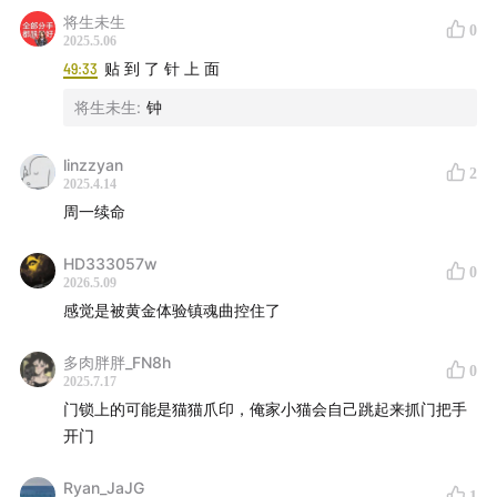
将生未生
0
2025.5.06
49:33
贴 到 了 针 上 面
将生未生
:
钟
linzzyan
2
2025.4.14
周一续命
HD333057w
0
2026.5.09
感觉是被黄金体验镇魂曲控住了
多肉胖胖_FN8h
0
2025.7.17
门锁上的可能是猫猫爪印，俺家小猫会自己跳起来抓门把手
开门
Ryan_JaJG
1