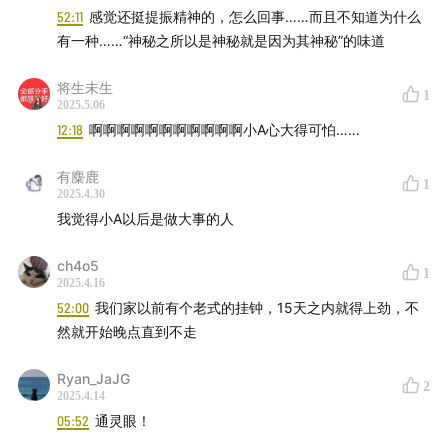
52:11
感觉还挺提振精神的，怎么回事……而且不知道为什么
有一种……“神秘之所以是神秘就是因为其神秘”的味道
将生未生
1
2025.5.06
12:18
啊啊啊啊啊啊啊啊啊啊啊小A心大得可怕……
有麋鹿
1
2025.4.30
我觉得小A以后是做大事的人
ch4o5
1
2025.4.16
52:00
我们家以前有个老式的挂钟，15天之内就得上劲，不
然就开始晚点直到不走
Ryan_JaJG
2
2025.4.14
05:52
通灵眼！