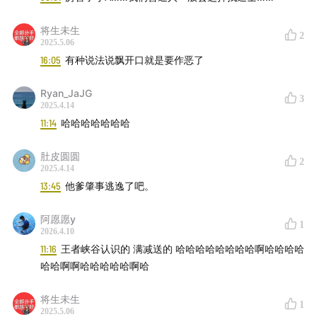
将生未生
2
2025.5.06
16:05
有种说法说飘开口就是要作恶了
Ryan_JaJG
3
2025.4.14
11:14
哈哈哈哈哈哈哈
肚皮圆圆
2
2025.4.14
13:45
他爹肇事逃逸了吧。
阿愿愿y
1
2026.4.10
11:16
王者峡谷认识的 满减送的 哈哈哈哈哈哈哈哈啊哈哈哈哈
哈哈啊啊哈哈哈哈哈啊哈
将生未生
1
2025.5.06