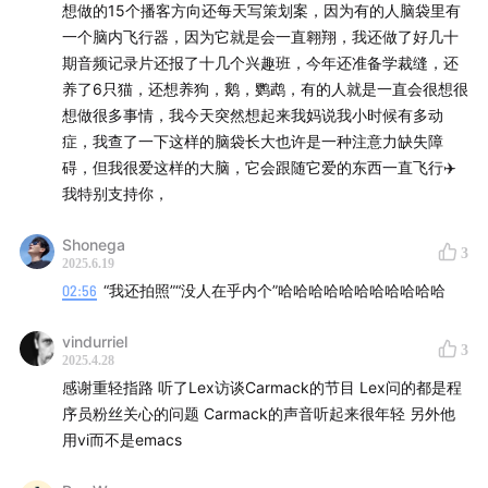
想做的15个播客方向还每天写策划案，因为有的人脑袋里有
一个脑内飞行器，因为它就是会一直翱翔，我还做了好几十
期音频记录片还报了十几个兴趣班，今年还准备学裁缝，还
养了6只猫，还想养狗，鹅，鹦鹉，有的人就是一直会很想很
想做很多事情，我今天突然想起来我妈说我小时候有多动
症，我查了一下这样的脑袋长大也许是一种注意力缺失障
碍，但我很爱这样的大脑，它会跟随它爱的东西一直飞行✈️
我特别支持你，
Shonega
3
2025.6.19
02:56
“我还拍照”“没人在乎内个”哈哈哈哈哈哈哈哈哈哈哈
vindurriel
3
2025.4.28
感谢重轻指路 听了Lex访谈Carmack的节目 Lex问的都是程
序员粉丝关心的问题 Carmack的声音听起来很年轻 另外他
用vi而不是emacs