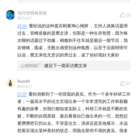
00:12:39
重轻眼中的英文长视频播客：从个人视角出发，
马行空明有所依
给嘉宾一个比较松散的空间
29
2025.4.17
32:04
重轻说的这种嘉宾刚要掏心掏肺 ，主持人就换话题滑
00:15:48
Lex Fridman 对谈 John Carmack: 如果只是一
过去，登峰造极的是窦文涛，但那是一种生存智慧，因为每
个普通科技/财经媒体采访Carmack，这提纲已经呼之欲
次聊的话题过于劲爆，稍微刹不住车就是最后一期节目，我
出了
在锵锵，圆桌，无数次感受到这种氛围，以至于后面明明可
以说，窦文涛也无意识的滑过去，成了你好我好大家好
00:19:59
汉洋之前做访谈的心态：产品经理在做题
山城制镜厂
:
建议下一期采访窦文涛
00:21:30
老石谈芯对谈某位曾经博士退学的CEO: 让访谈
RumW
21
嘉宾博士退学的那种“迟滞与烦躁”，比他的公司战略值得
2025.4.17
听无数倍
23:07
重轻洞察到了一些背面的真实。作为一个多年科研工作
者，一篇高水平的论文呈现出来一个非常漂亮的工作和新颖
00:25:11
对谈里最值得回味的东西，反倒看起来比较笨：
有趣的故事，但我们都知道实际上，科研工作就是不断的失
败，不断的自我质疑，最后看着自己做出来的一坨，想想赶
因为这个人真的在动脑子
紧攒攒把它扔出去。不管是论文，演讲还是其他展示，永远
想着呈现出某种美好的状态，而隐去那些不堪的真实。很多
00:28:20
汉洋跟媒体合作时常被问到的两个问题：给观众