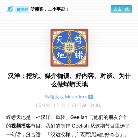
散步时
听播客，上小宇宙！
点击下载
通勤路上
汉洋：挖坑、媒介枷锁、好内容、对谈、为什
么做蜉蝣天地
蜉蝣天地 Meanders
65分钟
·
1 年前
8889
·
156
蜉蝣天地是一档汉洋、重轻、Geelish 与他们的朋友合作
的
视频播客
节目。我们的制作 Geelish 从这期节目里选了
一句话，挺合适：「没边没样，广袤而流淌的好奇心」。