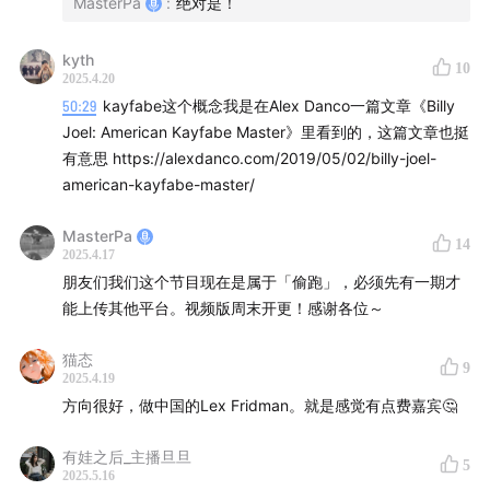
MasterPa
:
绝对是！
00:59:36
为什么叫蜉蝣天地这个名字
kyth
10
联系我们，请致信
geelish@funes.world
或添加
2025.4.20
FUNES_GEE
50:29
kayfabe这个概念我是在Alex Danco一篇文章《Billy
Joel: American Kayfabe Master》里看到的，这篇文章也挺
相关链接：
有意思 https://alexdanco.com/2019/05/02/billy-joel-
american-kayfabe-master/
Lex Fridman 对谈 John Carmac
MasterPa
14
2025.4.17
Lex Fridman 对谈 Rick Rubin
朋友们我们这个节目现在是属于「偷跑」，必须先有一期才
能上传其他平台。视频版周末开更！感谢各位～
Lex Fridman 对谈 Ilya Sutskever
猫态
《理解媒介》
9
2025.4.19
方向很好，做中国的Lex Fridman。就是感觉有点费嘉宾🤔
后期制作：
Geelish
有娃之后_主播旦旦
5
2025.5.16