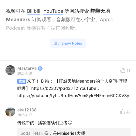
视频可在
Bilibili
YouTube
等网站搜索
蜉蝣天地
Meanders
订阅观看；音频版可在小宇宙、Apple
Podcast 等播客客户端订阅收听。
作为蜉蝣天地的第一期节目，重轻作为主持问汉洋：为什
展开Show Notes
么在挖了那么多坑之后，还要再做一档节目？重轻也分享
了下，他作为一名内容消费者，希望能看到什么？
MasterPa
11
00:00:23
这是你开的第多少档节目了？悉数汉洋曾经挖过
2025.4.19
来了！ B 站： 【蜉蝣天地Meanders的个人空间-哔哩
的坑
置顶
哔哩】 https://b23.tv/padxJT2 YouTube：
https://youtu.be/tyLU6-qfHms?si=SykFNFmon60CKV3y
00:04:30
做了这么多内容之后，汉洋始终存在的困扰：对
于在乎的事儿不愿意特别短地说出来
aka12138
48
2025.4.17
00:08:27
蜉蝣天地想专心致志地每次聊明白一个事儿，它
传说中的--播客连续创业者🤔
可能没有任何指导意义，但值得被人关心
Soda_FNal
:
🙅，是Miniseries大师