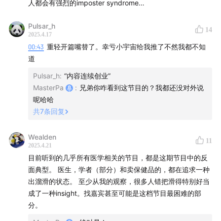
人都会有强烈的imposter syndrome…
的结论是什么？信息增量是什么？
Pulsar_h
00:34:50
Lex Fridman 对谈 Rick Rubin 对于陈年八卦的
14
2025.4.17
追问：有些事只有舍得停留在不重要的话题上才能聊得出
00:43
重轻开篇嘴替了。幸亏小宇宙给我推了不然我都不知
来
道
Pulsar_h
:
“内容连续创业”
00:38:59
Lex Fridman 对谈 Ilya Sutskever：乍一听是胡
MasterPa
:
兄弟你咋看到这节目的？我都还没对外说
言乱语的东西，成为了重轻眼中关于人工智能的最有洞察
呢哈哈
力的访谈
共
7
条回复
00:43:31
谈论「是什么」是容易的，谈论「感觉起来怎么
Wealden
11
样」是极其难的
2025.4.21
目前听到的几乎所有医学相关的节目，都是这期节目中的反
00:53:06
有些人的脑海中有些东西是没人见过的，他只是
面典型。 医生，学者（部分）和卖保健品的，都在追求一种
出溜滑的状态。 至少从我的观察，很多人错把滑得特别好当
出于礼貌不跟你分享
成了一种insight。找嘉宾甚至可能是这档节目最困难的部
分。
00:57:08
为什么要做一档视频播客？