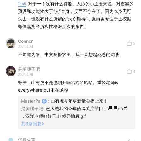
11:45
对于一个没有什么资源、人脉的小主播来说，对嘉宾的
预设和功能性大于“人”本身，反而不存在了。因为本身无可
失去，也没有什么所谓的“大众期待”，反而更专注于去挖掘
每位嘉宾经历和性格深层次的东西。
Connor
5
2025.4.24
不知道为啥，中文圈播客里，我一直想起花总的访谈
是腿腿子吧
4
2025.4.20
等等，山有虎不是也刚开吗哈哈哈哈哈。重轻老师is
everywhere but不在场😁
MasterPa
:
山有虎今年更新量会提上来！
是腿腿子吧
:
已入选我的今年值得关注节目(つ▀¯▀)つ📺
，汉洋老师好好干!! (领导拍肩.gif
共
3
条回复
沉默先声