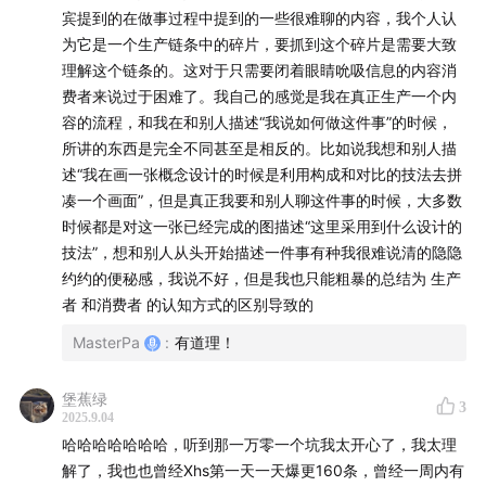
宾提到的在做事过程中提到的一些很难聊的内容，我个人认
为它是一个生产链条中的碎片，要抓到这个碎片是需要大致
理解这个链条的。这对于只需要闭着眼睛吮吸信息的内容消
费者来说过于困难了。我自己的感觉是我在真正生产一个内
容的流程，和我在和别人描述“我说如何做这件事”的时候，
所讲的东西是完全不同甚至是相反的。比如说我想和别人描
述“我在画一张概念设计的时候是利用构成和对比的技法去拼
凑一个画面”，但是真正我要和别人聊这件事的时候，大多数
时候都是对这一张已经完成的图描述“这里采用到什么设计的
技法”，想和别人从头开始描述一件事有种我很难说清的隐隐
约约的便秘感，我说不好，但是我也只能粗暴的总结为 生产
者 和消费者 的认知方式的区别导致的
MasterPa
:
有道理！
堡蕉绿
3
2025.9.04
哈哈哈哈哈哈哈，听到那一万零一个坑我太开心了，我太理
解了，我也也曾经Xhs第一天一天爆更160条，曾经一周内有