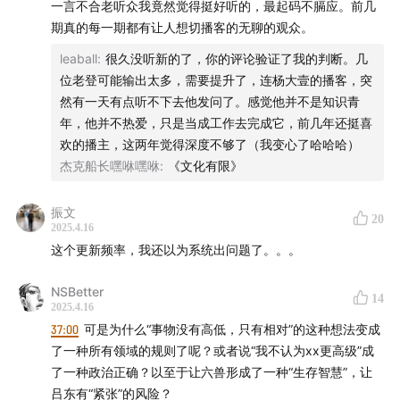
一言不合老听众我竟然觉得挺好听的，最起码不膈应。前几
期真的每一期都有让人想切播客的无聊的观众。
leaball
:
很久没听新的了，你的评论验证了我的判断。几
位老登可能输出太多，需要提升了，连杨大壹的播客，突
然有一天有点听不下去他发问了。感觉他并不是知识青
年，他并不热爱，只是当成工作去完成它，前几年还挺喜
欢的播主，这两年觉得深度不够了（我变心了哈哈哈）
杰克船长嘿咻嘿咻
:
《文化有限》
振文
20
2025.4.16
这个更新频率，我还以为系统出问题了。。。
NSBetter
14
2025.4.16
37:00
可是为什么“事物没有高低，只有相对”的这种想法变成
了一种所有领域的规则了呢？或者说“我不认为xx更高级”成
了一种政治正确？以至于让六兽形成了一种“生存智慧”，让
吕东有“紧张”的风险？