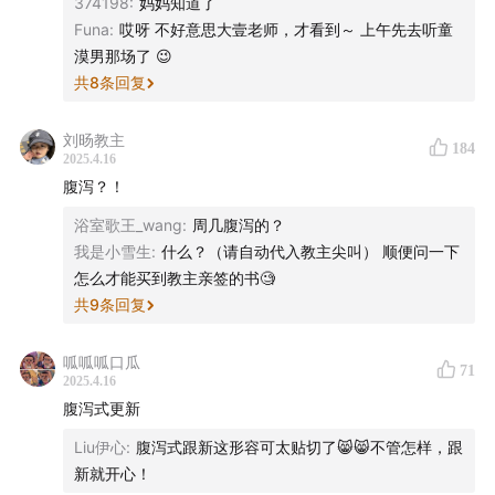
374198
:
妈妈知道了
Funa
:
哎呀 不好意思大壹老师，才看到～ 上午先去听童
漠男那场了 😉
共
8
条回复
刘旸教主
184
2025.4.16
腹泻？！
浴室歌王_wang
:
周几腹泻的？
我是小雪生
:
什么？（请自动代入教主尖叫） 顺便问一下
怎么才能买到教主亲签的书🧐
共
9
条回复
呱呱呱口瓜
71
2025.4.16
腹泻式更新
Liu伊心
:
腹泻式跟新这形容可太贴切了😸😸不管怎样，跟
新就开心！