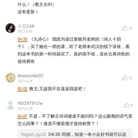
什么！（教主尖叫）
还有更新！
小王246
11
2025.4.16
04:35
《九诗心》 我因为读过黄晓丹老师的《诗人十四
个》，买了她在一席的课，听了老师来武汉的线下讲座，看
到这本书的第一时间就买了。真的很不错，喜欢古典诗歌的
值得拥有
Moonchild97
11
2025.4.16
05:02
教主:又趁我不在逼逼我是吧！
HD297912w
8
2025.4.28
04:07
不是，不了解古诗词难道不能问吗？这么鄙夷的语气算
怎么回事？！难道不懂装懂才值得称赞？！
Yogurt_qyJ2
:
04:26 同感，知道一本小众好书就可以这