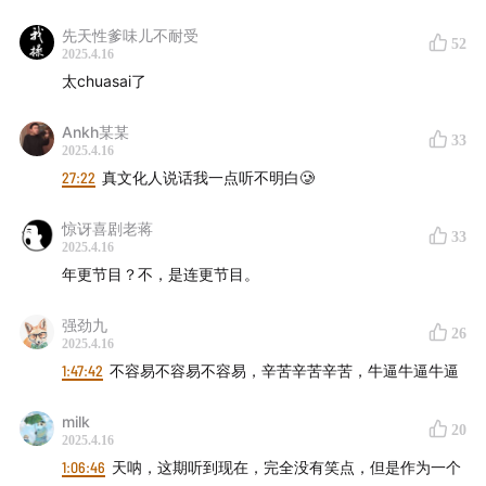
先天性爹味儿不耐受
52
2025.4.16
太chuasai了
Ankh某某
33
2025.4.16
27:22
真文化人说话我一点听不明白🥲
惊讶喜剧老蒋
33
2025.4.16
年更节目？不，是连更节目。
强劲九
26
2025.4.16
1:47:42
不容易不容易不容易，辛苦辛苦辛苦，牛逼牛逼牛逼
milk
20
2025.4.16
1:06:46
天呐，这期听到现在，完全没有笑点，但是作为一个