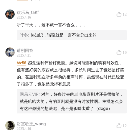
欢乐马_taKf
12
2025.4.16
听了半天，，这不就一言不合么，，，
叶冬
:
热知识，谐聊就是一言不合分出来的
请别回答
10
2025.4.21
44:56
感觉这种评价好傲慢。虽说可能喜剧的确有时效性，
但有些好笑的东西就是很经典，多长时间过去了也还是好笑
的。甚至我现在听多年前的相声时评，虽然现在时代已经变
了很多了，也依然觉得有意思
网易云VIP
:
对的，好多过去的老电影喜剧片还是很搞笑，
就是哈哈大笑，有的喜剧就是没有时效性啊。主播怎么会
有这种傲慢的想法呢，是不是爹味太重了（doge）
浴室歌王_wang
12
2025.4.16