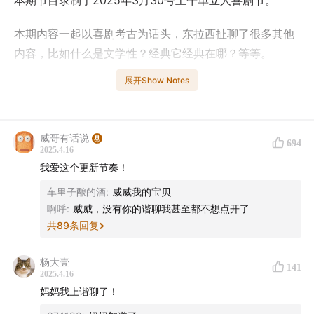
本期节目录制于2025年3月30号上午单立人喜剧节。
本期内容一起以喜剧考古为话头，东拉西扯聊了很多其他
内容，比如什么是文学性？经典它经典在哪？等等。
展开Show Notes
制作
单立人团队
威哥有话说
694
2025.4.16
片头片尾音乐
我爱这个更新节奏！
Bounce - Steven Gutheinz
车里子酿的酒
:
威威我的宝贝
啊呼
:
威威，没有你的谐聊我甚至都不想点开了
共
89
条回复
杨大壹
141
2025.4.16
妈妈我上谐聊了！