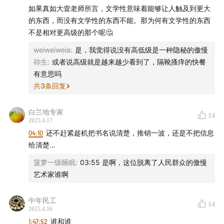
如果真如大壹老师所言，文学性意味着能够让人触及到更大
的东西，而没有文学性的东西不能。那为何有文学性的东西
不是相对更高级的那个呢🤔
weiweiweia
:
是，我觉得说没有高低级是一种隐秘的傲慢
祢生
:
或者说高级就是越来越少看到了，隔靴搔痒的快餐
有意思吗
共
3
条回复
白兰地专家
14
2025.4.17
04:10
还不赶紧趁机把书名说清楚，推销一波，还是不把信息
给清楚…
菠萝一级睡眠
:
03:55 是啊，这位脱离了人民群众的傲慢
艺术家谁啊
中年民工
14
2025.4.16
1:47:52
谁和谁