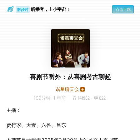
听播客，上小宇宙！
点击下载
散步时
通勤路上
喜剧节番外：从喜剧考古聊起
谐星聊天会
109分钟
·
1 年前
141982
·
622
主播：
贾行家、大壹、六兽、吕东