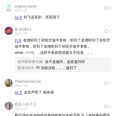
anguscolson
5
2025.4.18
44:17
刘飞这笑的，笑死我了
姜涛0824
2
2025.4.18
21:10
老僧听到了孙悟空放半拿铁，听到了老僧听到了孙悟空
放半拿铁，听到了老僧听到了孙悟空放半拿铁，
while（1=1），这样半拿铁西游篇永不结束。。。
室内燃放窜天猴
:
这不是循环，这是递归🤣
姜涛0824
:
🫡 没错没错。。。递归了
ZoeZoeZoeZoe
2
2025.7.24
44:12
这笑声绝了 哈哈😆
我是小瓜子儿
2
2025.4.17
刚沉浸在老乡鸡的自养鸡和真功夫的丑闻 马上就转换到西游