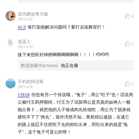
室内燃放窜天猴
4
2025.4.18
44:11
靠打架能解决问题吗？要打去练舞室打！
逍遥人
3
2025.4.19
接下来想听封神榜啊啊啊啊啊啊！！！！🫡🫡🫡
数据加载中promax
:
他正在播
不朽的阿涅斯
3
2025.4.18
1:29:59
但也有另一个传说哦，“兔子”，周公“吐子”也！话说周
公被纣王羁押期间，纣王为了试探周公是否真的如神人一般
能占善卜，就把他的儿子做成肉丸给他吃，周公为了脱身就
硬吃不下了“肉丸”，装作浑然不知，果然得以逃脱，在逃亡
的路上就忍不住把吃下去的肉吐出来，而吐出来的就是“兔
子”，这个兔子可是公的呀！