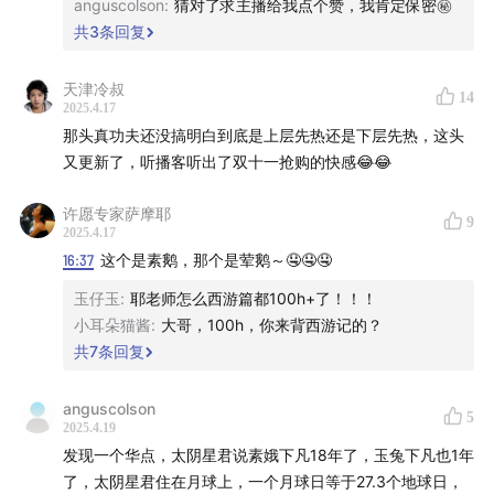
anguscolson
:
猜对了求主播给我点个赞，我肯定保密㊙️
共
3
条回复
天津冷叔
14
2025.4.17
00:03:18
火眼识破假公主，悟空擒妖救师傅
那头真功夫还没搞明白到底是上层先热还是下层先热，这头
又更新了，听播客听出了双十一抢购的快感😂😂
00:12:44
广寒仙子揭真貌，玉兔私逃下凡尘
许愿专家萨摩耶
9
00:25:21
寇员外喜待高僧，唐长老不贪富贵
2025.4.17
16:37
这个是素鹅，那个是荤鹅～🤤🤤🤤
00:32:00
灵山仅距八百里，取经功成在眼前
玉仔玉
:
耶老师怎么西游篇都100h+了！！！
小耳朵猫酱
:
大哥，100h，你来背西游记的？
00:51:12
金酬外护遭魔毒，圣显幽魂救本原
共
7
条回复
01:03:31
师徒四人被冤枉，悟空巧思救师徒
anguscolson
5
2025.4.19
01:21:52
对质寇府唤亡者，大圣妙法现真相
发现一个华点，太阴星君说素娥下凡18年了，玉兔下凡也1年
了，太阴星君住在月球上，一个月球日等于27.3个地球日，