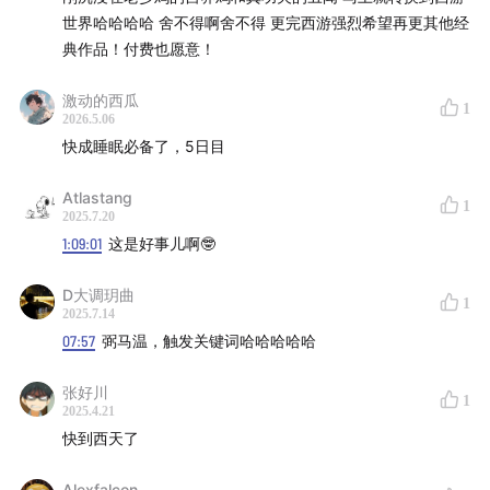
世界哈哈哈哈 舍不得啊舍不得 更完西游强烈希望再更其他经
典作品！付费也愿意！
激动的西瓜
1
2026.5.06
快成睡眠必备了，5日目
Atlastang
1
2025.7.20
1:09:01
这是好事儿啊🤓
D大调玥曲
1
2025.7.14
07:57
弼马温，触发关键词哈哈哈哈哈
张好川
1
2025.4.21
快到西天了
Alexfalcon