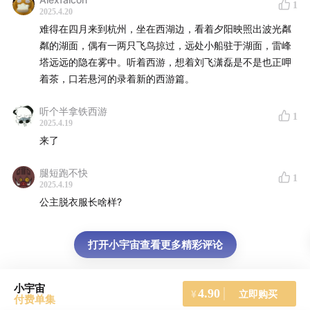
1
2025.4.20
难得在四月来到杭州，坐在西湖边，看着夕阳映照出波光粼
粼的湖面，偶有一两只飞鸟掠过，远处小船驻于湖面，雷峰
塔远远的隐在雾中。听着西游，想着刘飞潇磊是不是也正呷
着茶，口若悬河的录着新的西游篇。
听个半拿铁西游
1
2025.4.19
来了
腿短跑不快
1
2025.4.19
公主脱衣服长啥样?
打开小宇宙查看更多精彩评论
小宇宙
4.90
立即购买
¥
付费单集