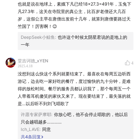
01:26:40
本期旅行地推荐：印度灵鹫山、无锡灵山胜境
也就是说在地球上，素娥下凡已经18×27.3=491年，玉兔下
凡27.3年，这关在寺院里的真公主，比百岁老僧还大几百
01:27:35
小知识环节：古代月宫传说
岁，这假公主早在唐僧出发前十几年，就算到唐僧要路过天
竺国了！厉害啊！😉
01:34:21
彩蛋：读评论环节
DeepSeek小鲸鱼
:
也许这个时候太阴星君说的是地上的
一年
片尾曲
天竺少女 - 李玲玉
堂吉诃德_xYEN
4
2025.4.18
没想到这么快这个系列就要结束了。最喜欢在每周五边听西
制作
游记，边去吃一家好吃的餐厅，度过愉快的九十分钟，是难
得的放松时间。餐厅的服务员都认识我了，那个每周五一个
圣文
人带着耳机傻笑的家伙又来了。现在要结束了，最失落的就
是…以后听不到刘飞唱歌了
参考资料
许愿专家萨摩耶
:
你放心吧，他不会停止唱歌的，他以后
《西游记》吴承恩
只会越唱越多…………
《西游记的八十一问3 》李天飞
Ich_LAVE
:
同意
DeepSeek、豆包 亦有帮助
共
4
条回复