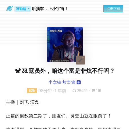
听播客，上小宇宙！
点击下载
通勤路上
眼睛好累
🐒 33.寇员外，咱这个富是非炫不行吗？
半拿铁·故事篇
98分钟
·
1 年前
25499
·
116
试听
主播｜刘飞 潇磊
正篇的倒数第二期了，朋友们。灵鹫山就在眼前了！