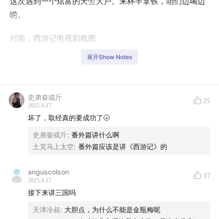
这次遇到一个炫富的天竺大户。来杯半拿铁，咱们边喝边
唠。
封面：西游记电视剧截图
展开Show Notes
史弟奋或斤
25
2025.4.17
坏了，取经真的要成功了🌝
史弟奋或斤
:
番外篇讲什么啊
土克马上太空
:
番外篇应该是讲《西游记》的
anguscolson
17
2025.4.17
接下来讲三国吗
天津冷叔
:
大胆点，为什么不能是金瓶梅呢