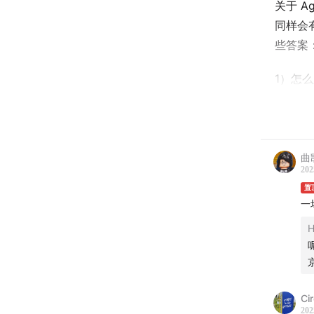
关于 
同样会
些答案
1）怎么
2）今天
3）如何简
曲
Compu
202
置
4）不
一
H
5）怎么
6）AI
Ci
7）Wor
202