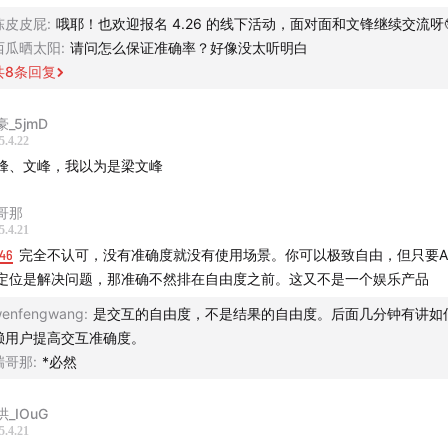
陈皮皮屁
:
哦耶！也欢迎报名 4.26 的线下活动，面对面和文锋继续交流呀
西瓜晒太阳
:
请问怎么保证准确率？好像没太听明白
共
8
条回复
豪_5jmD
5.4.22
峰、文峰，我以为是梁文峰
哥那
5.4.21
:46
完全不认可，没有准确度就没有使用场景。你可以极致自由，但只要Ag
定位是解决问题，那准确不然排在自由度之前。这又不是一个娱乐产品
enfengwang
:
是交互的自由度，不是结果的自由度。后面几分钟有讲如
赖用户提高交互准确度。
瑞哥那
:
*必然
哄_IOuG
5.4.21