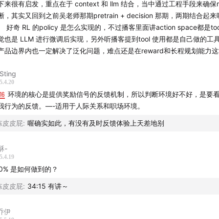
下来很有启发，重点在于 context 和 llm 结合，当中通过工程手段来确保re
晰，其实又回到之前吴老师那期pretrain + decision 那期，两期结合起
 好奇 RL 的policy 是怎么实现的，不过播客里面讲action space都是tool c
觉也是 LLM 进行微调后实现，另外听播客提到tool 使用都是自己做的工
产品边界内也一定解决了泛化问题，难点还是在reward和长程规划能力
Sting
5.4.20
16
环境的核心是提供奖励信号的反馈机制，所以判断环境好不好，是要
我行为的反馈。—-适用于人际关系和职场环境。
陈皮皮屁
:
喔确实如此，有没有及时反馈体验上天差地别
酥-
gang that made this happen】
5.4.19
00% 是如何做到的？
：陈皮、Celia
陈皮皮屁
:
34:15 有讲～
：陈皮
Mondo Bongo - Joe Strummer & The Mescaleros
_乔伊