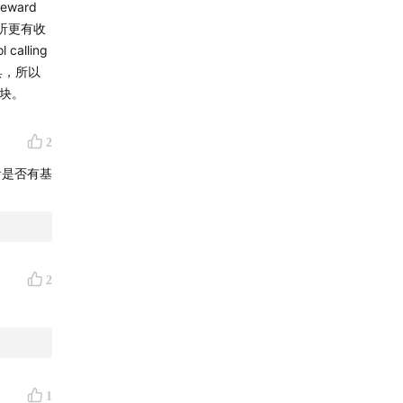
ward
来听更有收
alling
具，所以
这块。
2
看是否有基
2
1