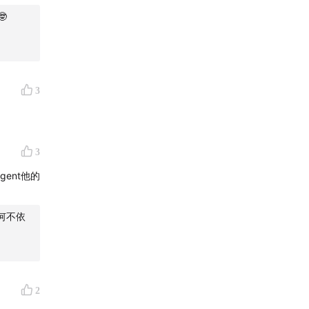

3
3
ent他的
何不依
2