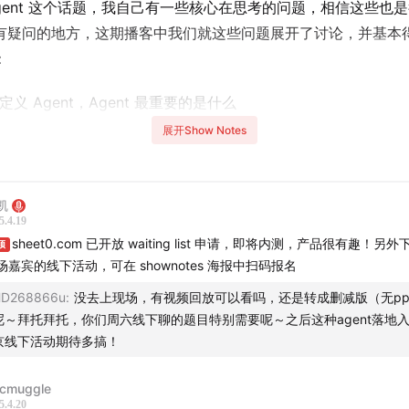
Agent 这个话题，我自己有一些核心在思考的问题，相信这些也
有疑问的地方，这期播客中我们就这些问题展开了讨论，并基本
：
定义 Agent，Agent 最重要的是什么
展开Show Notes
的 Agent 和两年前的 Agent 的区别是什么
单快速理解 Function Call，Coding Agent，MCP，A2A，
凯
ter Use，Browser Use 等概念
5.4.19
sheet0.com 已开放 waiting list 申请，即将内测，产品很有趣！另
顶
同方式的区别是什么，有什么优劣之分吗
场嘉宾的线下活动，可在 shownotes 海报中扫码报名
D268866u
:
没去上现场，有视频回放可以看吗，还是转成删减版（无pp
看通用 Agent 和垂直 Agent 的区别，终局是什么
呢～拜托拜托，你们周六线下聊的题目特别需要呢～之后这种agent落地
京线下活动期待多搞！
 Coding 和 Agent 最终会是一件事吗，或者二者会有什么关联
rcmuggle
kflow 和 Agent 的区别和终局
5.4.20