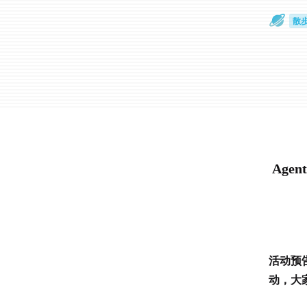
散
通
Agen
活动预告
动，大家