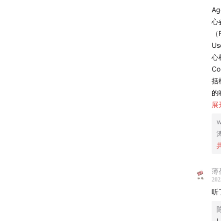
A
8）RL
心
业公司
（
U
9）大模
心
么，最
C
括
10）如
的
捕
展
另外，
的
w
出了很
序
涛
我非常有
前
性
【
人类
薄
A
202
导游：
励
听
具
33 号
构
L