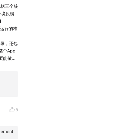
包括三个核
nt 的创
环境反馈
l
t运行的核
别是什
记录，还包
个App
需要能敏锐
果之间”
操，还提
的用户行为
留下了让
内部对“当
并形成连续
9
on）、激
；行动即工
t，必须
ement
O，连续创业
Agent