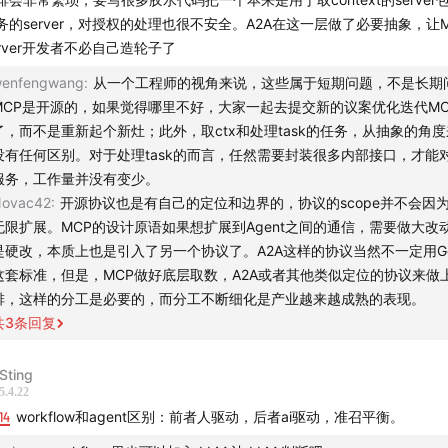
5
所以 Agent 创业公司该如何使用 RL？
务的server，对授权的处理也很不安全。A2A在这一层做了必要抽象，让M
一个非共识理解：聊天框 + 场景推荐 UI 界面就是最好的交互
erver开发者不必自己造轮子了
Sheet0 是一个怎样的 Agent 产品？
enfengwang
:
从一个工程师的视角来说，这些属于短期问题，不是长期
15
怎么把任务执行的准确率做到了 100%？
MCP是开源的，如果觉得哪里不好，大家一起去提交新的议案优化迭代MC
了，而不是重新起个新灶；此外，取ctx和处理task的任务，从抽象的角
Workflow 会被 Agent 颠覆掉吗？
没有任何区别。对于处理task的而言，任然需要封装很多内部接口，才能
不同 Agent 的核心区别是什么？
服务，工作量并没有变少。
AI Coding 是大模型的「灵巧手」
ovac42
:
开源协议也是有自己的定位和边界的，协议的scope并不会因
Agent 有两大「信任」命题
无限扩展。MCP的设计原语如果想扩展到Agent之间的通信，需要做大改
分享一个预测 Agent 未来发展的思考框架
是硬改，本质上也是引入了另一个协议了。A2A这样的协议当然不一定用Goo
如何快速判断一家 Agent 公司做得好不好？
这套标准，但是，MCP做好底层取数，A2A或者其他类似定位的协议来做
排，这样的分工是必要的，而分工不断细化是产业越来越成熟的表现。
rence】
共
3
条回复
大家都读一读强化学习之父 Richard Sutton 的
《Reinforceme
Sting
ng：An Introduction》
5.4.22
14
workflow和agent区别：前者人驱动，后者ai驱动，准召平衡。
告🥳】