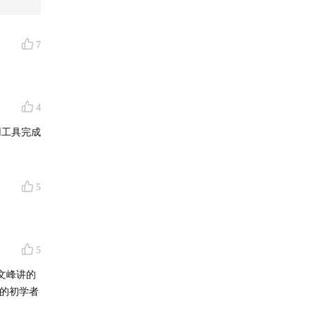
链接
或扫
7
4
5
5
文峰讲的
t的初学者