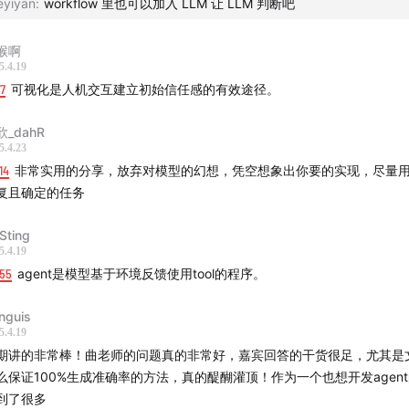
eyiyan
:
workflow 里也可以加入 LLM 让 LLM 判断吧
 26 日，我们会请到文锋做一场线下活动，感兴趣的朋友欢迎点击
猴啊
的二维码，一起来认识&交流！
5.4.19
17
可视化是人机交互建立初始信任感的有效途径。
欣_dahR
5.4.23
14
非常实用的分享，放弃对模型的幻想，凭空想象出你要的实现，尽量用工具完成
复且确定的任务
Sting
5.4.19
:55
agent是模型基于环境反馈使用tool的程序。
nguis
5.4.19
期讲的非常棒！曲老师的问题真的非常好，嘉宾回答的干货很足，尤其是
么保证100%生成准确率的方法，真的醍醐灌顶！作为一个也想开发agen
到了很多