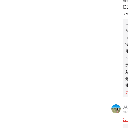
19:1
任
22:54
s
31:54
w
34:
35:39
36:49
39:05
N
41:41
44:22
47:33
【Refe
文锋推荐
JA
Learni
202
36:
【活动预