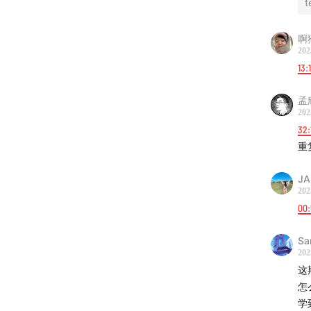
t
4 月
啊
描下面
202
13:
孟
202
32:
重
JA
202
00
Sa
202
这
怎
学