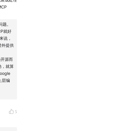
CP
形态
问题。
P就好
度来说，
对外提供
为开源而
动，就算
gle
上层编
nt
5