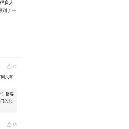
是很多人
得到了一
12
外下周六有
t）播客
入门的北
65