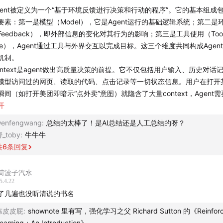
gent被定义为一个“基于环境反馈进行决策和行动的程序”。它的基本组成
 这件事在 Agent 里的重要程度是什么，一家公司（尤其是做 Age
要素：第一是模型（Model），它是Agent运行的基础逻辑系统；第二是
）到底该如何使用 RL
Feedback），即外部信息的变化对其行为的影响；第三是工具使用（Too
se），Agent通过工具与外界交互以完成目标。这三个维度共同构成Agen
型自身的 Agent 比如 OpenAI Operator 和其他应用产品的区
机制。
终市场形态会怎样
ontext是agent做出高质量决策的前提。它不仅包括用户输入、历史对话
模型访问过的网页、读取的代码、点击记录等一切状态信息。用户在打开某
何快速判断一家 Agent 公司做得好不好
瞬间（如打开美团即暗示“点外卖”意图）就隐含了大量context，Agent
捉这些信号。真正高质量的数据不仅包括输入与结果，还包括“从输入到结
开
在整段讨论中，本期嘉宾文锋基于长时间对 Agent 的研究和实
中间过程。例如点击流、交互记录、实时环境数据等。Google拥有完整
enfengwang
:
总结的太棒了！是AI总结还是人工总结的呀？
多理解和分析 Agent 的框架和关键要素，以及在接近结尾部分
列数据，这正是其在AI Native时代最具竞争力的优势。Context是Agent
_toby
:
牛牛牛
启发的一句话：AI Coding 是大模型的灵巧手。
环境”的建模基础。Agent依赖上下文来理解用户意图、保持状态一致性
共
6
条回复
的行动链。
博物馆】
荷波子汽水
gent的底层逻辑源自强化学习，其三要素为：状态（State）、行动（Acti
5.4.22
曲凯，42章经创始人
信号（Reward）。其中：状态即Context，描述Agent所处的环境信息
了几遍也没听清说的书名
调用；激励信号则是Agent用于评估行为好坏的标准。要真正设计好Agen
陈皮皮屁
:
shownote 里有写，强化学习之父 Richard Sutton 的《Reinforc
珍藏：
王文锋，Agent builder，sheet0.com Founder & CE
造出“一个可以反馈的环境”，让Agent的行为有明确收敛目标。创业公司设计
earning：An Introduction》