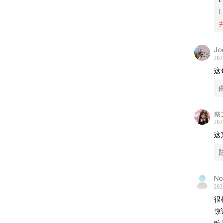
时
者，有近十
L
（
waiti
澄
者
【
时光
率
Jo
202
制
00:47
这
A
1:17
这
半
2:30
理
4:21
快
进
蔡
4:4
正
202
从
6:3
这
7:0
10:
12:
No
202
14:19
很
16:15
惊
17:17
编