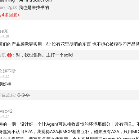
，关键在于：（1）将产品本身设计成“环境”，让模型理解输入、输出与
年 AI、Data Infra 产品设计和 Coding 经验。
sheet0.com
eo_i2gD
:
我也是来找书的
2）明确界定“好行为”与“坏行为”，定义奖励机制；（3）允许用户参与Age
ng list 申请，即将内测。
共
4
条回复
清与反馈过程，提高可解释性与交互灵活度。Agent面临双重信任挑战： 
需信任大模型的泛化能力，否则容易人为“封闭”模型能力，降低Agent的
机】
； 2）用户需信任Agent的行为过程与结果，这就要求系统设计中加入可
es东
5.4.20
、逐步反馈系统。
Agent 三要素：LLM、Context、Tool Use
哥们的产品感觉更实用一些 没有花里胡哨的东西 也不担心被模型即产品
gent系统构建的两个核心变量：（1）Context的构建：工程实现上复杂
波 Agent 和过去两年的区别是什么？
年以上的积累；（2）LLM性能：未来以GPT-5为代表的大模型能力提升
曲凯
:
对，我也觉得。主打一个solid
怎么理解 Agent 中的 Context？
成本（token消耗）的下降，将显著影响Agent可用性与普及速度。要构
速理解 Tool Use 的不同方案
的Agent，必须明确什么样的行为是“好”的（应被鼓励），什么是“差”的
文姬不听
0
代码调用支线：Function Call、MCP、A2A 之间的区别是什
）。这类激励机制不应仅依赖模型本身，而需产品系统提供明确的行为评
5.4.22
而引导Agent优化自身决策。
5
期好棒
模拟人类支线：浏览器是大模型能调用的最重要的工具
7
两条支线各有优缺点，也可以混合起来
陈皮皮屁
:
🥳🥳🥳
27
Manus、Devin、Genspark 各用的什么方案？
25
Browser Use 的核心价值是给用户提供「安全感」
vac42
5.4.27
AI Coding 和 Agent 最终会殊途同归吗？
棒的一期，设计好一个让Agent可以接收反馈的环境那部分非常有洞见。
Agent 的终局会走向通用还是垂直？
讶嘉宾不认可A2A，我觉得A2A和MCP相当互补，如果没有A2A，只用M
脱离了 RL，Agent 就不成立了
排会非常繁琐，要写很多胶水代码把一个本来是用于取context的server