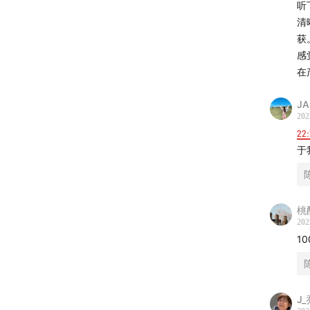
听
清
获。
感
在
JA
202
22:
于
桃
【
The 
202
1
制作人
剪辑
Bgm：
J