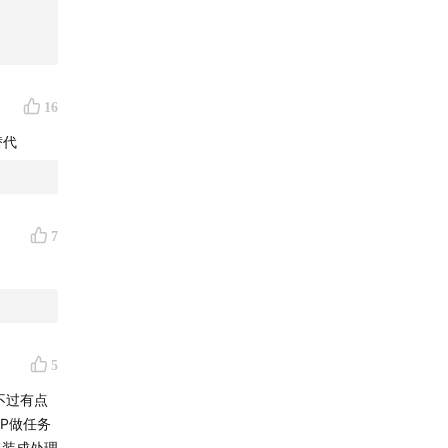
行为反馈；
已开放
nt的行为
1）开发
智能利用
解释性机
16
替代
度高，常需
，以及推
建可持续演
（应被纠
7
么？
估信号，
5
不过有点
CP做任务
包装成处理