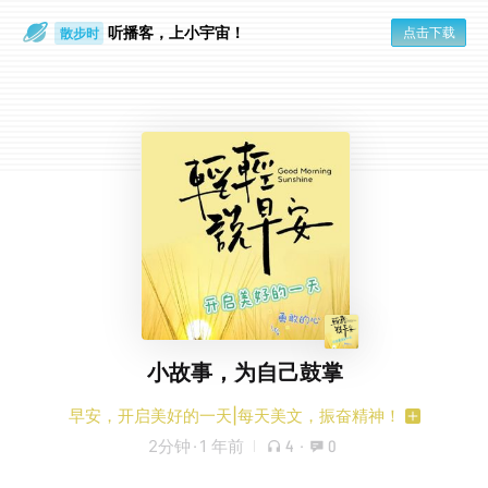
听播客，上小宇宙！
点击下载
散步时
通勤路上
小故事，为自己鼓掌
早安，开启美好的一天|每天美文，振奋精神！
2分钟
·
1 年前
4
·
0