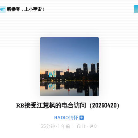
听播客，上小宇宙！
步时
勤路上
RB接受江慧枫的电台访问（20250420）
RADIO情怀
55分钟
·
1 年前
11
·
0