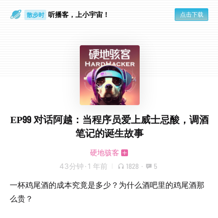
听播客，上小宇宙！
点击下载
散步时
通勤路上
EP99 对话阿越：当程序员爱上威士忌酸，调酒
笔记的诞生故事
硬地骇客
43分钟
·
1 年前
1828
·
5
一杯鸡尾酒的成本究竟是多少？为什么酒吧里的鸡尾酒那
么贵？