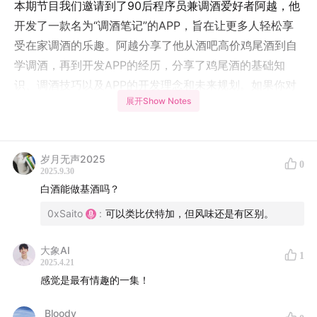
本期节目我们邀请到了90后程序员兼调酒爱好者阿越，他
开发了一款名为“调酒笔记”的APP，旨在让更多人轻松享
受在家调酒的乐趣。阿越分享了他从酒吧高价鸡尾酒到自
学调酒，再到开发APP的经历，分享了鸡尾酒的基础知
识、调酒技巧以及APP的开发理念和未来规划。如果你对
展开Show Notes
调酒或独立开发感兴趣，不要错过这期访谈！
更多内容信息和时间线参考下文的硬地笔记，欢迎收听本
期节目。
岁月无声2025
0
2025.9.30
白酒能做基酒吗？
嘉宾介绍
0xSaito
:
可以类比伏特加，但风味还是有区别。
阿越：00 后程序员，鸡尾酒爱好者，调酒笔记App作者。
大象AI
1
小红书搜 “调酒笔记”
2025.4.21
调酒笔记官网：
cocktailnotes.cn
感觉是最有情趣的一集！
Apple store：
apps.apple.com
_Bloody