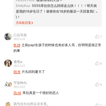
EmilyKuu
:
5555库拉你怎么回得这么快！！！！明天就
是我的19岁生日了！谢谢你在18岁的最后一天回复我( ̀⌄
́)！
共
6
条回复
口合耳鬲
7
2025.4.24
16:29
之前papi生孩子的时候也有好多人骂，但明明是很正常
的事
鸢尾a
8
2025.4.23
00:15
片头回到夏天了
宇宙狗勾
6
2025.4.24
35:40
库拉真是一个很好的恋人
因为没办法所以没关系_
7