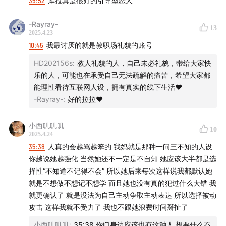
35:52
库拉真是很好的引导型恋人
-Rayray-
13
2025.4.23
10:45
我最讨厌的就是教职场礼貌的账号
HD202156s
:
教人礼貌的人，自己未必礼貌，带给大家快
乐的人，可能也在承受自己无法疏解的痛苦，希望大家都
能理性看待互联网人设，拥有真实的线下生活❤️
-Rayray-
:
好的拉拉❤️
小西叽叽叽
10
2025.4.24
35:38
人真的会越骂越笨的 我妈就是那种一问三不知的人设
你越说她越强化 当然她还不一定是不自知 她应该大半都是选
择性“不知道不记得不会” 所以她后来每次这样说我都默认她
就是不想做不想记不想学 而且她也没有真的犯过什么大错 我
就更确认了 就是没法为自己主动争取主动表达 所以选择被动
攻击 这样我就不受力了 我也不跟她浪费时间掰扯了
小西叽叽叽
:
35:38 你们身边应该也有这种人 想要什么不