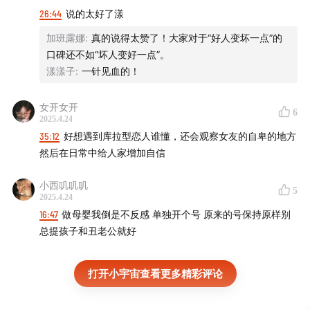
26:44
说的太好了漾
加班露娜
:
真的说得太赞了！大家对于“好人变坏一点”的
口碑还不如“坏人变好一点”。
漾漾子
:
一针见血的！
女开女开
6
2025.4.24
35:12
好想遇到库拉型恋人谁懂，还会观察女友的自卑的地方
然后在日常中给人家增加自信
小西叽叽叽
5
2025.4.24
16:47
做母婴我倒是不反感 单独开个号 原来的号保持原样别
总提孩子和丑老公就好
打开小宇宙查看更多精彩评论