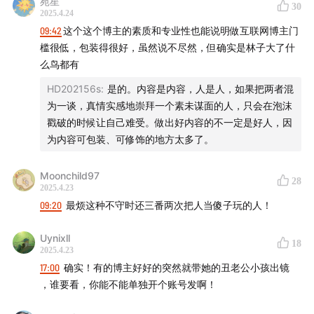
苑星
30
BGM：
2025.4.24
09:42
这个这个博主的素质和专业性也能说明做互联网博主门
Summertime Daydream-Peter Sandberg
槛很低，包装得很好，虽然说不尽然，但确实是林子大了什
么鸟都有
HD202156s
:
是的。内容是内容，人是人，如果把两者混
为一谈，真情实感地崇拜一个素未谋面的人，只会在泡沫
戳破的时候让自己难受。做出好内容的不一定是好人，因
为内容可包装、可修饰的地方太多了。
Moonchild97
28
2025.4.23
09:20
最烦这种不守时还三番两次把人当傻子玩的人！
Uynixll
18
2025.4.23
17:00
确实！有的博主好好的突然就带她的丑老公小孩出镜
，谁要看，你能不能单独开个账号发啊！