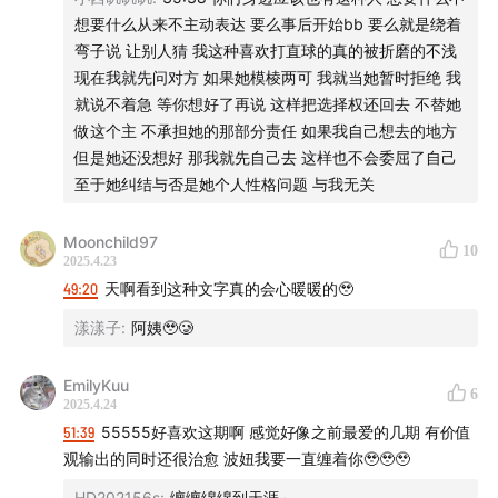
想要什么从来不主动表达 要么事后开始bb 要么就是绕着
弯子说 让别人猜 我这种喜欢打直球的真的被折磨的不浅
现在我就先问对方 如果她模棱两可 我就当她暂时拒绝 我
就说不着急 等你想好了再说 这样把选择权还回去 不替她
做这个主 不承担她的那部分责任 如果我自己想去的地方
但是她还没想好 那我就先自己去 这样也不会委屈了自己
至于她纠结与否是她个人性格问题 与我无关
Moonchild97
10
2025.4.23
49:20
天啊看到这种文字真的会心暖暖的🥹
漾漾子
:
阿姨🥹🥲
EmilyKuu
6
2025.4.24
51:39
55555好喜欢这期啊 感觉好像之前最爱的几期 有价值
观输出的同时还很治愈 波妞我要一直缠着你🥹🥹🥹
HD202156s
:
缠缠绵绵到天涯～