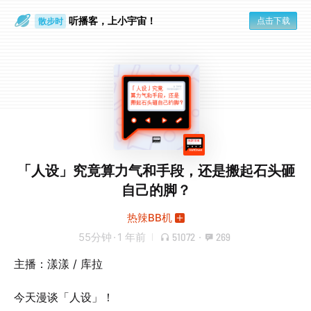
听播客，上小宇宙！
点击下载
散步时
通勤路上
「人设」究竟算力气和手段，还是搬起石头砸
自己的脚？
热辣BB机
55分钟
·
1 年前
51072
·
269
主播：漾漾 / 库拉
今天漫谈「人设」！