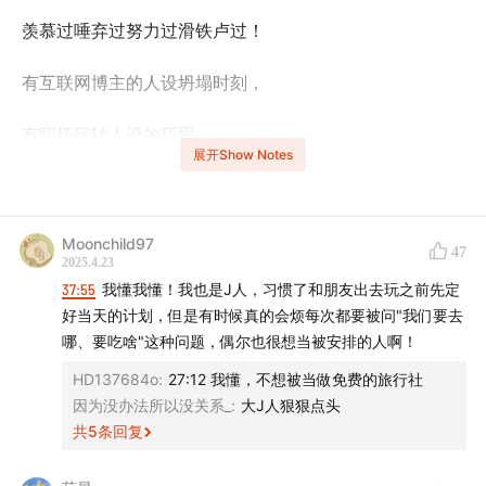
羡慕过唾弃过努力过滑铁卢过！
有互联网博主的人设坍塌时刻，
有职场玩转人设的巧思，
展开Show Notes
有反霸凌的不好惹人设，
吃力不讨好的好大姐人设，
Moonchild97
47
2025.4.23
打碎牙往肚里吞的和事佬人设，
37:55
我懂我懂！我也是J人，习惯了和朋友出去玩之前先定
好当天的计划，但是有时候真的会烦每次都要被问"我们要去
险些酿成塌天大祸的粗心人设
哪、要吃啥"这种问题，偶尔也很想当被安排的人啊！
HD137684o
:
27:12 我懂，不想被当做免费的旅行社
……
因为没办法所以没关系_
:
大J人狠狠点头
共
5
条回复
救命，好多力气和手段！