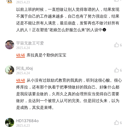
2025.4.23
以前上班的时候，一直想做让别人觉得靠谱的人，结果发现
不属于自己的工作越来越多，自己也有了努力强迫症，结果
还是不能让所有人满意，最后崩盘，发誓再也不做讨好所有
人的人！正在塑造“老娘怎么舒服怎么来”的人设中🌚
宇宙无敌王可爱
6
2025.4.24
49:46
库拉真是个勤快的宝宝
阿浅_I0oj
6
2025.4.24
49:48
从小没有过鼓励式教育的我真的，听到这很心酸。很心
疼库拉，还有那个执着于把事情做好的我自己。好像什么都
是我应该要去做的，久而久之真的会理所应当觉得自己需要
做好，去达到一个被世人认可的完美。但是回过头来，以为
是成熟，其实是束缚。
HD137684o
6
2025.4.23