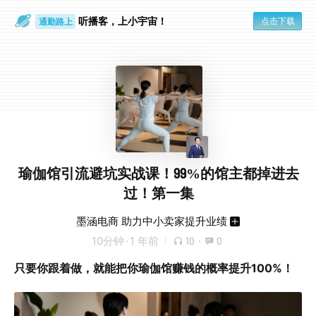
听播客，上小宇宙！
点击下载
通勤路上
眼睛好累
瑜伽馆引流避坑实战课！99%的馆主都掉进去
过！第一集
墨涵电商 助力中小卖家提升业绩
10分钟
·
1 年前
10
·
0
只要你跟着做，就能把你瑜伽馆赚钱的概率提升100%！