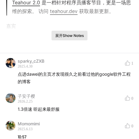
Teahour 2.0
是一档针对程序员播客节目，更是一场思
维的探索。 访问
teahour.dev
获取最新更新。
嘉宾
展开Show Notes
Dawei Ma
主播
sparky_cZXB
1
2025.4.30
laike9m
点进dawei的主页才发现很久之前看过他的google软件工程
laixintao
的博客
章节
子安子樱
0
2026.2.25
03:12
Dawei 的创业经历及早期投资经验教训
1.3倍速 听起来最舒服
11:06
构建体系化投资决策系统及对其他投资方法的反思
Momomimi
0
2025.6.13
10:57
17:25
开发自动化交易策略及选择指数交易的原因