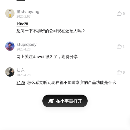
董shaoyang
23:57
从 Excel 工具到测影产品的演变及核心功能介绍
0
2025.5.07
1:04:29
33:03
测影产品的未来规划及对投资理念的探讨
想问一下不加班的公司现在还招人吗？
41:26
算法和 AI 在投资中的作用及案例分析
stupidjoey
1
2025.4.28
1:00:07
开发策引的经验分享、AI 工具的选择及对自动
网上关注dawei 很久了，期待分享
化交易的看法
却东
0
2025.4.28
1:13:25
推荐
24:47
怎么感觉听到现在都不知道嘉宾的产品功能是什么
链接
在小宇宙打开
策引
《海龟交易法则》
《走进我的交易室》
双均线策略