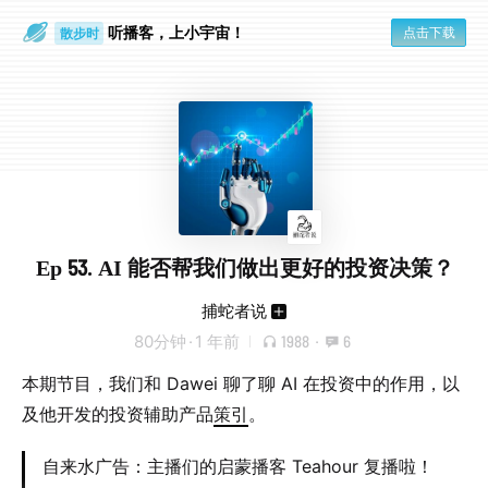
听播客，上小宇宙！
点击下载
散步时
通勤路上
Ep 53. AI 能否帮我们做出更好的投资决策？
捕蛇者说
80分钟
·
1 年前
1988
·
6
本期节目，我们和 Dawei 聊了聊 AI 在投资中的作用，以
及他开发的投资辅助产品
策引
。
自来水广告：主播们的启蒙播客 Teahour 复播啦！