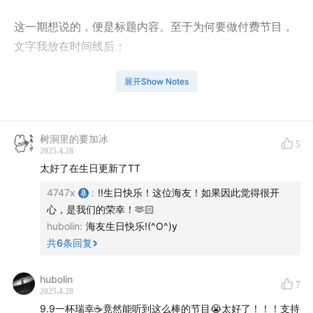
这一期想说的，便是标题内容。至于为何要做付费节目，
文字我放在时间线后：
0:12
为什么要做付费节目？47与普洱的心里话
展开Show Notes
03:08
纳博科夫的流亡和文学尝试
树洞里的要加冰
5
17:50
人名与雪绒花
2025.4.28
太好了在生日更新了TT
25:10
他的宝贵天赋是，让幻想成真的能力
4747x
:
‼️生日快乐！这位海友！如果因此觉得很开
心，是我们的荣幸！🫶🏻
31:30
火车车窗外，闪烁的灯火——请以“边境”去理解文本
hubolin
:
海友生日快乐!(^O^)y
共
6
条回复
49:25
一场对话：这样的冒险意义何在
hubolin
56:10
达尔文：马丁的镜子
7
2025.4.28
9.9一杯瑞幸☕️竟然能听到这么棒的节目😭太好了！！！支持