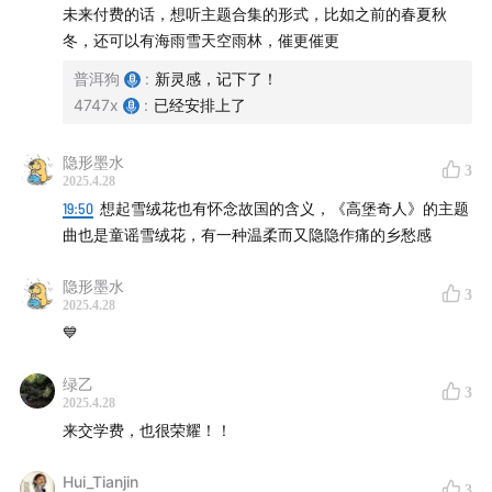
习与直观领受另一个维度经验的过程。
未来付费的话，想听主题合集的形式，比如之前的春夏秋
冬，还可以有海雨雪天空雨林，催更催更
【普洱】不得不承认昨日之海确实是一档有一点骄傲的节
普洱狗
:
新灵感，记下了！
目，这种骄傲绝不是高高在上的，而是我们都试图用自己
4747x
:
已经安排上了
内心的初衷去面对数据、面对市场、面对不好的评论，我
们推出付费的节目，也不会减损这种骄傲的，这个节目的
隐形墨水
3
初心不会有动摇和改变。而且我总是觉得年轻的时候当然
2025.4.28
19:50
想起雪绒花也有怀念故国的含义，《高堡奇人》的主题
什么事都做得很艰难，未来说不定会有如鱼得水的可能，
曲也是童谣雪绒花，有一种温柔而又隐隐作痛的乡愁感
我们也会尽己所能在各种意义上提升这档节目的质量。很
感谢大家一直以来的陪伴和收听。
隐形墨水
3
2025.4.28
💙
绿乙
3
2025.4.28
来交学费，也很荣耀！！
Hui_Tianjin
3