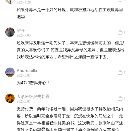
2025.4.28
如果外界不是一个好的环境，就积极努力地活在主观世界里
吧😊
霏开
1
2025.7.03
还没来得及听这一期先买了，本来是想慢慢补前面的，但是!
真的太喜欢你们了!简直是我异父异母的姐妹，但是能表达出
我所表达不出的东西，希望昨日之海能一直做下去。
Andreaella
1
2025.5.07
为47和普洱开心！
人形米饭浪费装置
1
2025.5.07
支持付费！两年前读过一遍，因为我也很少了解政治相关内
容，所以当时完全跟着马丁走，沉浸在快乐的幻想之中，觉
得这真是一本相当轻快优美的书。这次听完，原来冰山下还
有这么多内容😇得去重读一遍了！再次听到跪在火车座位