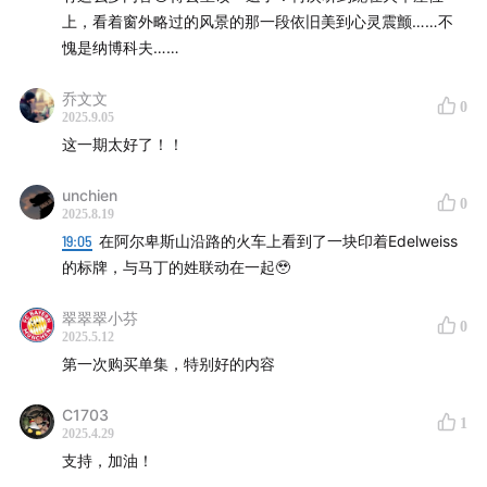
上，看着窗外略过的风景的那一段依旧美到心灵震颤……不
愧是纳博科夫……
乔文文
0
2025.9.05
这一期太好了！！
unchien
0
2025.8.19
19:05
在阿尔卑斯山沿路的火车上看到了一块印着Edelweiss
的标牌，与马丁的姓联动在一起🥹
翠翠翠小芬
0
2025.5.12
第一次购买单集，特别好的内容
C1703
1
2025.4.29
支持，加油！