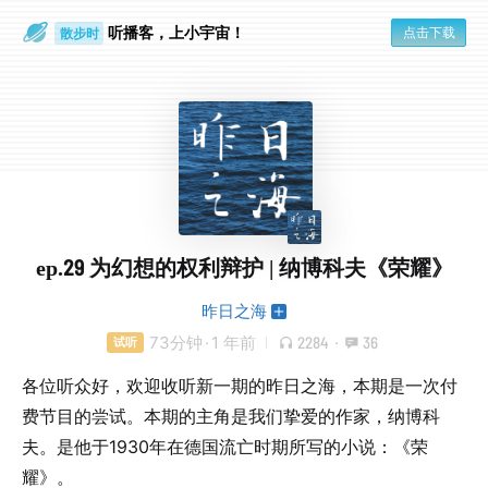
听播客，上小宇宙！
散步时
点击下载
通勤路上
ep.29 为幻想的权利辩护 | 纳博科夫《荣耀》
昨日之海
73分钟
·
1 年前
2284
·
36
试听
各位听众好，欢迎收听新一期的昨日之海，本期是一次付
费节目的尝试。本期的主角是我们挚爱的作家，纳博科
夫。是他于1930年在德国流亡时期所写的小说：《荣
耀》。