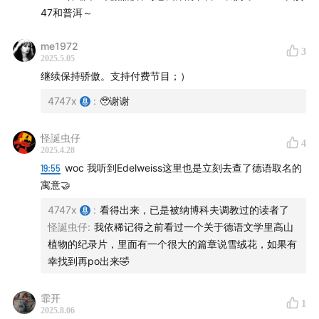
1:04:32
写作形式：去寻找小说结构的内部和谐
47和普洱～
为什么要做付费节目，也欢迎大家留言提议：
me1972
3
2025.5.05
【47】想要持久地做下去，为爱发电是不行的。并且，由
继续保持骄傲。支持付费节目；）
于我们都有本职工作，都非常忙，继续做这件事对我们的
4747x
:
🥹谢谢
精力与时间消耗都非常大（大家一定想不到人会疲累到连
书名都搞错，直接看错书的），理想的环境是，认真做好
怪誕虫仔
4
内容的人应该能以此体面地活着，付出多少就能够得到多
2025.4.28
19:55
woc 我听到Edelweiss这里也是立刻去查了德语取名的
少，当然这是一种近乎于乌托邦的设想。除此之外，我觉
寓意🤝
得我们作为内容生产者应该多加尝试，什么是一个可持续
的模式？什么对我们大家来说是最能被接受的？以此为基
4747x
:
看得出来，已是被纳博科夫调教过的读者了
怪誕虫仔
:
我依稀记得之前看过一个关于德语文学里高山
础再去尝试更多的东西。
植物的纪录片，里面有一个很大的篇章说雪绒花，如果有
幸找到再po出来🤣
而且，我也希望在做自己想做的内容，同时也能准备好去
面对市场的压力，让更多的人愿意听。其实前几期的选题
霏开
上，我觉得我个人有些自负，因此，这对我们会是一次学
1
2025.8.06