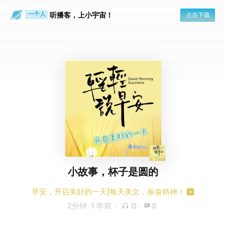
眼睛好累
一个人
听播客，上小宇宙！
点击下载
小故事，杯子是圆的
早安，开启美好的一天|每天美文，振奋精神！
2分钟
·
1 年前
12
·
0