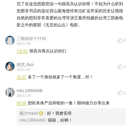
完了在这也想跟您说一句很高兴认识你呀！不知为什么听到
您那非书店的选址背山面海曾经有过矿业开采的历史让我很
自然的想到非常喜爱的台湾导演王童所拍摄的台湾三部曲电
影之中的那部《无言的山丘》电影。
三颗猫饼干1116
3
2025.5.08
1:13:52
很高兴再次认识你们
晓慧_fish
3
2025.5.07
25:23
多了一个身份就多了一个角度，对！
HALORRAINE
2
2025.5.20
58:58
想听具体产后抑郁的一集！期待猫力分享出来
貓力maoli
:
好！我會安排
HALORRAINE
:
嘻嘻，好咧！