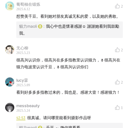
葡萄柚在锻炼
2
2025.6.12
想赞美千豆。看到她对朋友真诚无私的爱，以及她的勇敢。
貓力maoli
:
我心中也是懷著感謝☺️ 謝謝她看到我鼓勵
我。
无心柳
2
2025.5.23
很高兴认识你，很高兴在多多指教里认识猫力，🌷很高兴在
猫力电波里认识千豆，🌷很高兴认识你们
lucy霖
2
2025.5.09
看到好多多多指教过来的，我也是。感谢大壹！感谢猫力！
messbeauty
1
2025.5.24
42:53
很真诚。请问哪里能看到摄影作品呀
貓力maoli
:
千豆 ～ 微信搜看看