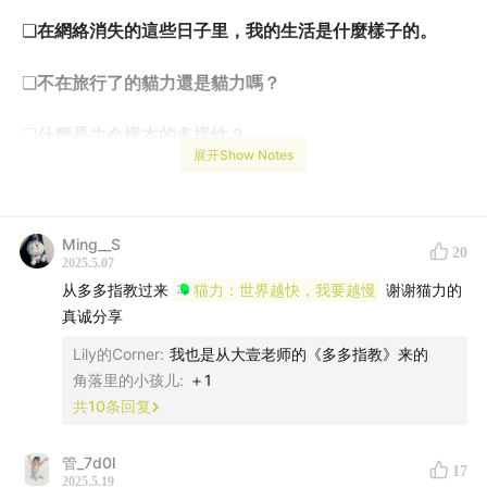
❏
在網絡消失的這些日子里，我的生活是什麼樣子的。
❏
不在旅行了的貓力還是貓力嗎？
❏
什麼是生命樣本的多樣性？
展开Show Notes
❏
我的定居生活。
❏
從網紅、旅行博主，到現在的家庭攝影。
Ming__S
20
2025.5.07
❏
我的前任，與我的現任。
从多多指教过来
猫力：世界越快，我要越慢
谢谢猫力的
真诚分享
❏
那些失敗與脆弱的時刻。
Lily的Corner
:
我也是从大壹老师的《多多指教》来的
角落里的小孩儿
:
＋1
—————
共
10
条回复
最後的最後，千豆想對所有聽眾說的是：
管_7d0l
17
2025.5.19