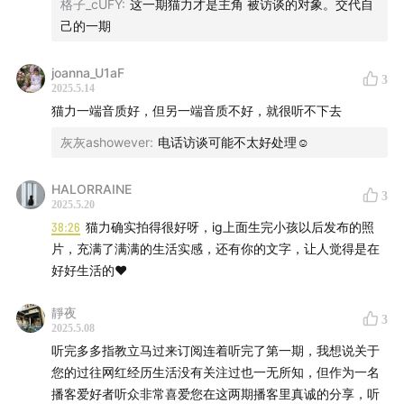
格子_cUFY
:
这一期猫力才是主角 被访谈的对象。交代自
己的一期
joanna_U1aF
3
2025.5.14
猫力一端音质好，但另一端音质不好，就很听不下去
灰灰ashowever
:
电话访谈可能不太好处理☺️
HALORRAINE
3
2025.5.20
38:26
猫力确实拍得很好呀，ig上面生完小孩以后发布的照
片，充满了满满的生活实感，还有你的文字，让人觉得是在
好好生活的❤️
靜夜
3
2025.5.08
听完多多指教立马过来订阅连着听完了第一期，我想说关于
您的过往网红经历生活没有关注过也一无所知，但作为一名
播客爱好者听众非常喜爱您在这两期播客里真诚的分享，听