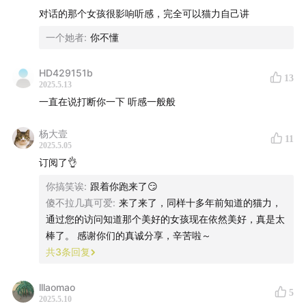
“珍惜自己，無論何時何地，養好自己、陪伴好自己、愛好
对话的那个女孩很影响听感，完全可以猫力自己讲
自己、善待好自己……”
一个她者
:
你不懂
—————
HD429151b
13
2025.5.13
本期節目錄制與2025年4月3日
一直在说打断你一下 听感一般般
｜配樂與剪輯製作｜火山
杨大壹
11
2025.5.05
｜電台視覺｜ sun
订阅了👌
你搞笑诶
:
跟着你跑来了😏
《貓力電波》合作請聯繫maolimaoliwong@gmail.com
傻不拉几真可爱
:
来了来了，同样十多年前知道的猫力，
通过您的访问知道那个美好的女孩现在依然美好，真是太
棒了。 感谢你们的真诚分享，辛苦啦～
共
3
条回复
lllaomao
5
2025.5.10