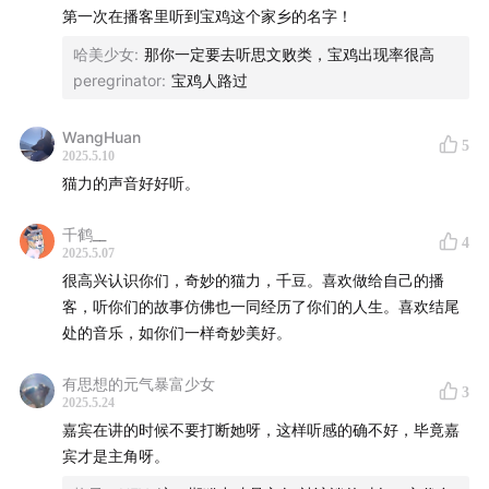
第一次在播客里听到宝鸡这个家乡的名字！
哈美少女
:
那你一定要去听思文败类，宝鸡出现率很高
peregrinator
:
宝鸡人路过
WangHuan
5
2025.5.10
猫力的声音好好听。
千鹤__
4
2025.5.07
很高兴认识你们，奇妙的猫力，千豆。喜欢做给自己的播
客，听你们的故事仿佛也一同经历了你们的人生。喜欢结尾
处的音乐，如你们一样奇妙美好。
有思想的元气暴富少女
3
2025.5.24
嘉宾在讲的时候不要打断她呀，这样听感的确不好，毕竟嘉
宾才是主角呀。