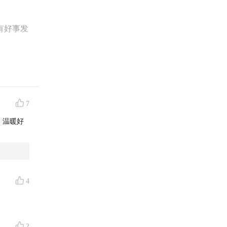
有好事发
7
。温暖好
4
2