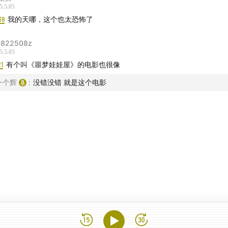
5.5.05
39
我的天哪，这个也太恐怖了
822508z
5.5.05
21
有个叫《噩梦娃娃屋》的电影也很像
一个辉
:
没错没错 就是这个电影