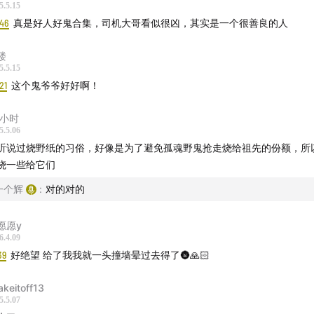
5.5.15
:46
真是好人好鬼合集，司机大哥看似很凶，其实是一个很善良的人
楼
5.5.15
21
这个鬼爷爷好好啊！
0小时
5.5.06
听说过烧野纸的习俗，好像是为了避免孤魂野鬼抢走烧给祖先的份额，所
烧一些给它们
一个辉
:
对的对的
愿愿y
6.4.09
39
好绝望 给了我我就一头撞墙晕过去得了🌚🙏🏻
akeitoff13
5.5.07