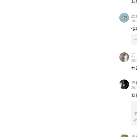
我
肚
202
假
珏_
202
炒
神
202
我
香