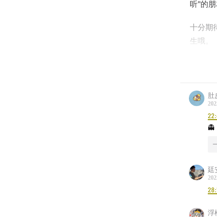
听"的
十分期
生哦。
你还可
小红书/
肚
202
主播：
22

00:07
曼
20:03
廷
202
22:40
28:
29:07
未
浮