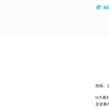
散
通
投稿、合
hi大
灵异事