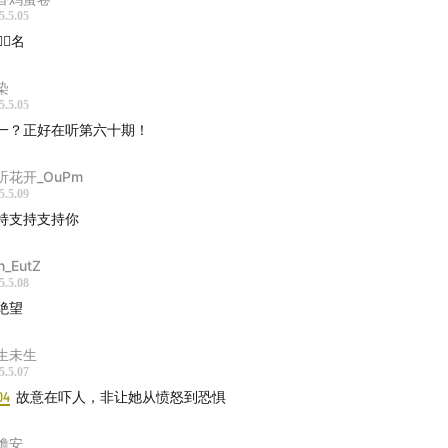
5.5.05
🏻️名
染
5.5.05
一？正好在听第六十期！
听花开_OuPm
5.5.09
持支持支持你
n_EutZ
5.5.08
绝望
生未生
5.5.07
04
故意在吓人，非让她从愤怒到恐惧
檐安