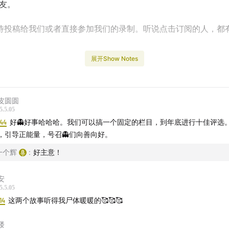
朋友。
待投稿给我们或者直接参加我们的录制。听说点击订阅的人，都
展开Show Notes
以关注以下这些渠道：
苹果podcast/小宇宙/荔枝FM/网易云音乐/喜马拉雅：围头半岛
皮圆圆
5.5.05
辉子、炒饭
:44
好👻好事哈哈哈。我们可以搞一个固定的栏目，到年底进行十佳评选
，引导正能量，号召👻们向善向好。
谷皇宫酒店
一个辉
:
好主意！
家人
安
5.5.05
野墓
14
这两个故事听得我尸体暖暖的🥰🥰🥰
亡的司机
楼