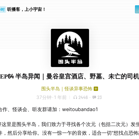
步时
勤路上
听播客，上小宇宙！
EP64 半岛异闻｜曼谷皇宫酒店、野墓、未亡的司
围头半岛｜怪谈异事恐怖
37分钟
·
1 年前
2446
·
23
作、怪谈会、听友群请加：weitoubandao1
家好这里是围头半岛，我们致力于寻找各个次元（包括二次元）发
件，然后分享给你。没有一惊一乍的音效，适合一切"想找点恐怖