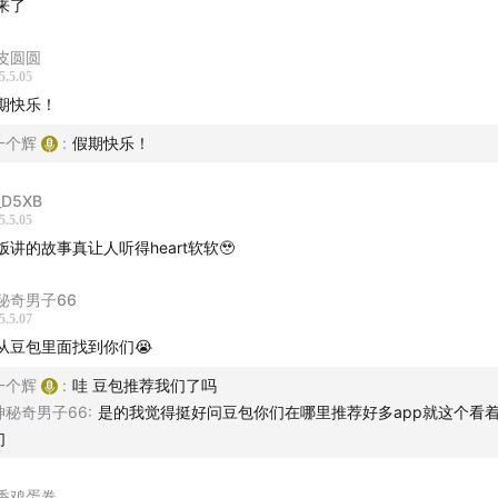
来了
皮圆圆
5.5.05
期快乐！
一个辉
:
假期快乐！
D5XB
5.5.05
饭讲的故事真让人听得heart软软🥹
秘奇男子66
5.5.07
从豆包里面找到你们😭
一个辉
:
哇 豆包推荐我们了吗
神秘奇男子66
:
是的我觉得挺好问豆包你们在哪里推荐好多app就这个看
们
香鸡蛋卷