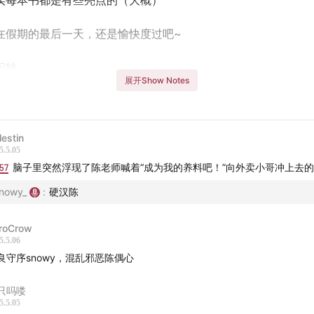
实每本书都是有些亮点的（大概）
在假期的最后一天，还是愉快度过吧~
间轴
展开Show Notes
选会评委的考量
木裕《如果她不是侦探》
lestin
5.5.05
57
海游《永劫馆超连续杀人事件》
脑子里突然浮现了陈老师喊着“成为我的养料吧！”向外卖小哥冲上去
nowy_
:
硬汉陈
井智之《我是怪异，你是怪物》
roCrow
谷验《伯爵与三口棺材》
5.5.06
良守序snowy，混乱邪恶陈偶心
木春央《莎乐美的断头台》
只吗喽
5.5.05