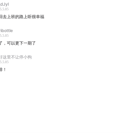
dJyI
5.5.05
回去上班的路上听很幸福
ibottle
5.5.05
了，可以更下一期了
好这里不让停小狗
5.5.05
排！