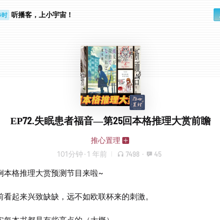
听播客，上小宇宙！
步时
勤路上
EP72.失眠患者福音—第25回本格推理大赏前瞻
推心置理
101分钟
·
1 年前
7498
·
45
例本格推理大赏预测节目来啦~
前看起来兴致缺缺，远不如欧联杯来的刺激。