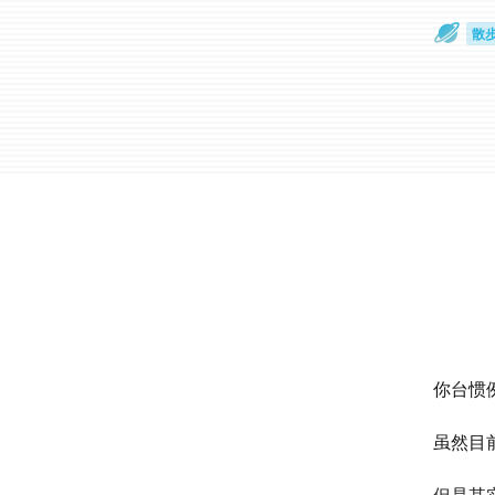
散
通
你台惯
虽然目