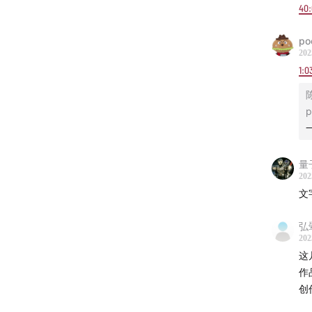
40
po
202
1:0
p
量
202
文
弘
202
这
作
创