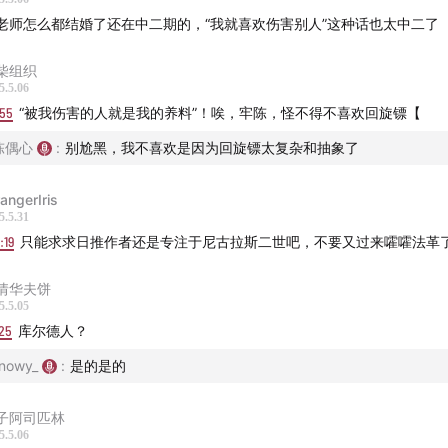
老师怎么都结婚了还在中二期的，“我就喜欢伤害别人”这种话也太中二了
柴组织
5.5.06
:55
“被我伤害的人就是我的养料”！唉，牢陈，怪不得不喜欢回旋镖【
陈偶心
:
别尬黑，我不喜欢是因为回旋镖太复杂和抽象了
rangerIris
5.5.31
:19
只能求求日推作者还是专注于尼古拉斯二世吧，不要又过来嚯嚯法革
情华夫饼
5.5.05
25
库尔德人？
nowy_
:
是的是的
子阿司匹林
5.5.06