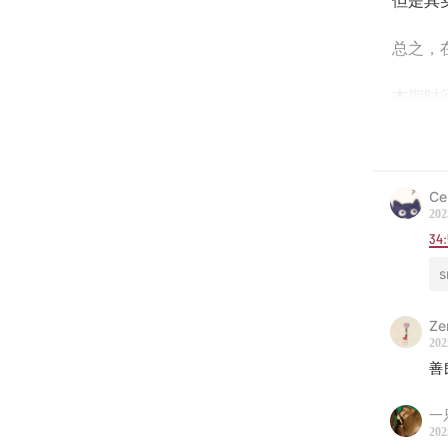
但是其
总之，
本期时
2:04
预
6:09
逸
Ce
202
38:40
34:
南
s
52:09
白
Ze
66:06
潮
202
善
75:11
夕
一
202