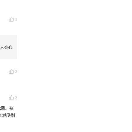
1
让人会心
2
2
戏团。被
能感受到