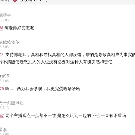
德菲林
5.5.05
41
陈老师好变态喔
侬侬侬侬侬
5.5.05
43
支持陈老师，真相和寻找真相的人都没错，错的是导致真相成为事实的
分不清随便迁怒别人的人也没有必要对这种人有愧疚感和责任
ora95
5.5.05
29
啊……两万我会拿诶，我更完蛋哈哈哈哈
光一剑随风起
5.5.13
57
两个主播观点一点都不一致 是怎么玩到一起的 不会一直有矛盾吗
蛋李
5.5.06