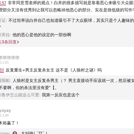
3:57
非常同意雪老师的观点！白井的很多描写就是靠着恶心来吸引大众眼
理部分又没有优秀到让我可以忽略掉他恶心的部分。实在是很低级的写作
灯证
:
不过坦率说白井自己也知道吸引不了大众眼球，其实只是个人趣味的
了
茶库拉
:
他的恶心是他的设定的一部份啊
共
3
条回复
侬侬侬侬侬
5.5.05
:33
反复重生+男主反复杀女主 这不是《人狼村之谜》吗
囤囤船
:
人狼村是女主反复杀男主（？ 男主直接动手应该就一次，然后被
“不要啊，你的杀法里没有爱”【。
布鲁伊怎么能这么可爱
:
我第一反应也是这个
yoyay
5.5.09
木裕赢了！
nowy_
:
太好咯( ´▽` )