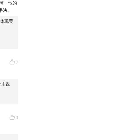
球，他的
手法。
体现罢
7
女主说
3