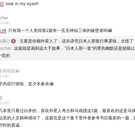
:03
look in my eyes!!
char
5.5.06
3:08
只有我一个人觉得第2篇有一丢丢神似三体的破壁者吗😂
陈偶心
:
主要是你都外星人了，还在讲究日本人那套行事逻辑，太怪了
ochar
:
这篇就是讽刺远大于故事，“日本人那一套”的黑色幽默还是挺能
一笑的
子阿司匹林
5.5.05
字内容打错啦，是夕木春央😂
翚
5.5.05
几本里只看过白井的，喜欢外星人考古和马戏团这2篇，最喜欢的还是马
品里的人文精神感动了，这篇也是这个集子里作者参考书目最多的一篇，
作时的真诚。