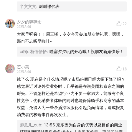
半文文文
:
谢谢课代表
我们的新节目——「Knock Knock 世界」上线啦！这次，
我们倾全团队之力为 AI 时代的青少年做了一件微小但重
夕夕的碎碎念
22
要的事。
2025.5.06
大家早呀😁！！周三喽，夕夕今天参加朋友婚礼呢，嘿嘿，
每期 10 分钟，从一个青少年感兴趣的现象谈起，涉及商
那也不忘听早咖啡~
业科技、社会人文等话题，解读表象背后的深层逻辑，启
ci桐ci桐恰恰恰
:
哇塞夕夕玩的开心哦！祝朋友新婚快乐！
发青少年提出自己的好奇。每周一、三、五早晨 6 点在各
大音频平台准时更新。
芒小菓
18
2025.5.06
饿了么 现在是个什么情况呢？市场份额已经大幅下降了吗？
🧧前 3 期内容可以免费试听。现在就去节目主页一探究竟
感觉最近讨论外卖业务时，几乎都是在说美团和京东之间的
吧 ↓
掰头。不管怎样还是希望行业内不要一家独大，能够有个良
性竞争，优化消费者体验的同时也能保障骑手和商家的基本
小宇宙听友
请点这里
权益，免得因为一些矛盾持续激化引起负面情绪，造成报复
消费者的极端事件再次发生。
Apple Podcast 听友
请点这里
狮瓜儿_cub
:
13:56 京东因为自身的优势以及目前的商业
主播
环境判断即时零售业务板块在未来很有前景，要做即时零