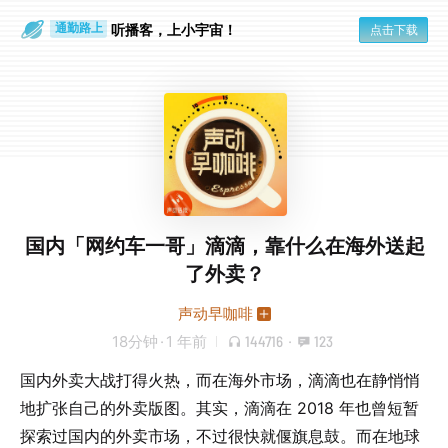
散步时
通勤路上
听播客，上小宇宙！
点击下载
国内「网约车一哥」滴滴，靠什么在海外送起
了外卖？
声动早咖啡
18分钟
·
1 年前
144716
·
123
国内外卖大战打得火热，而在海外市场，滴滴也在静悄悄
地扩张自己的外卖版图。其实，滴滴在 2018 年也曾短暂
探索过国内的外卖市场，不过很快就偃旗息鼓。而在地球