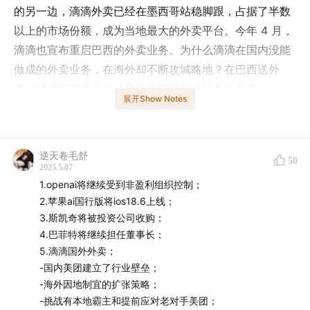
的另一边，滴滴外卖已经在墨西哥站稳脚跟，占据了半数
以上的市场份额，成为当地最大的外卖平台。今年 4 月，
滴滴也宣布重启巴西的外卖业务。为什么滴滴在国内没能
做成的外卖业务，在海外却不断攻城略地？在巴西送外
卖，滴滴都有哪些优劣势？本期轻解读就与之相关
展开Show Notes
06:35
。你在国外旅行或生活时，又使用过哪些外卖软件
呢？在评论区和我们一起聊聊吧。
逆天卷毛舒
本期还有关于 OpenAI、苹果、斯凯奇和伯克希尔·哈撒韦
50
2025.5.07
的新动态
01:48
，欢迎收听！
1.openai将继续受到非盈利组织控制；
2.苹果ai国行版将ios18.6上线；
声动活泼年度新节目上线！
3.斯凯奇将被投资公司收购；
4.巴菲特将继续担任董事长；
5.滴滴国外外卖；
-国内美团建立了行业壁垒；
-海外因地制宜的扩张策略；
-挑战有本地霸主和提前应对老对手美团；