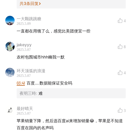
共
3
条回复
知道
、
商业WHY酱
、
跳进兔子洞
&
跳进兔子洞第三季
、
吃喝玩乐了不起
、
不止金钱
、
泡腾 VC
、
反潮流俱乐部
一大颗跳跳糖
4
如果你喜欢我们的节目，欢迎
打赏
支持，或把我们的节
2025.5.09
一直都在用饿了么，感觉比美团便宜一些
目推荐给朋友
jakeyyy
8
2025.5.07
农村包围城市hhh幽我一默
环天顶弧的浪漫
4
2025.5.07
03:41
百度….数据能保证安全吗
夜明三時
:
难
最好晴天
3
2025.5.07
苹果销量下降，然后选百度ai来增加销量😂，苹果是不知道
百度在国内的名声吗