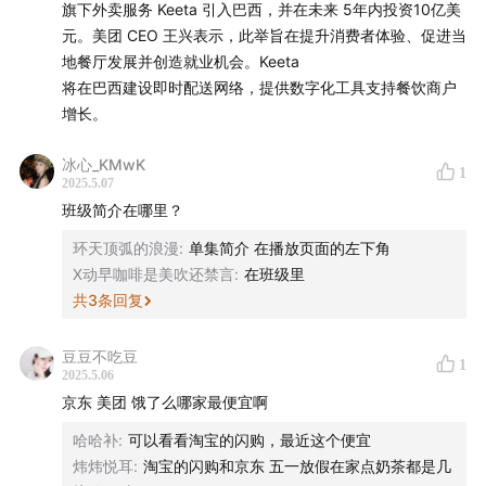
旗下外卖服务 Keeta 引入巴西，并在未来 5年内投资10亿美
元。美团 CEO 王兴表示，此举旨在提升消费者体验、促进当
地餐厅发展并创造就业机会。Keeta
将在巴西建设即时配送网络，提供数字化工具支持餐饮商户
增长。
冰心_KMwK
1
2025.5.07
班级简介在哪里？
环天顶弧的浪漫
:
单集简介 在播放页面的左下角
X动早咖啡是美吹还禁言
:
在班级里
共
3
条回复
豆豆不吃豆
1
2025.5.06
京东 美团 饿了么哪家最便宜啊
哈哈补
:
可以看看淘宝的闪购，最近这个便宜
炜炜悦耳
:
淘宝的闪购和京东 五一放假在家点奶茶都是几