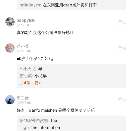
链接直达
声动商务会客厅
，或者发送邮件至
holiadayzs
:
在东南亚用grab点外卖和打车
business@shengfm.cn
联系我们；
happylulu
7
加入我们
：声动活泼目前开放
商业发展经理（BD 经
2025.5.07
真的对百度这个公司没啥好感😮‍💨
理）
、
商务部门实习生
、
社群运营实习生
等
多个商业化岗
位
的伙伴。详情点击
招聘入口
；
芒小菓
6
2025.5.06
听众投稿
：如果你了解身边日常现象的背后原因，
欢迎投
🛋️沙了个发"(੭ ᐕ) و
稿
，你的发现可能出现在节目中；
Hi小火龙
:
早
芒小菓
:
小龙早
成为会员
：如果你在节目中有所收获，认可好内容的价
共
4
条回复
值，欢迎付费 365 元
成为会员
，你可以免费收听声动活泼
付费内容，同时每周获得一封节目外的观察手记。
李二蛋
5
2025.5.06
「用声音碰撞世界」
，声动活泼致力于为人们提供源源不
好奇：danfo meishen 是哪个媒体哈哈哈哈
断的思考养料。
瞎到深处自然明
:
the
iingo
:
the information
我们还有这些播客：
声东击西
、
What's Next｜科技早