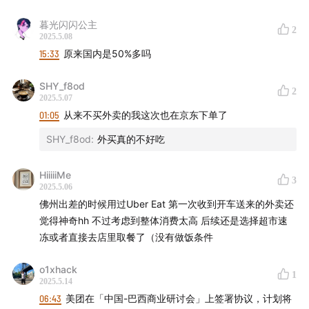
暮光闪闪公主
2
2025.5.08
15:33
原来国内是50%多吗
SHY_f8od
2
2025.5.07
01:05
从来不买外卖的我这次也在京东下单了
SHY_f8od
:
外买真的不好吃
HiiiiiMe
3
2025.5.06
佛州出差的时候用过Uber Eat 第一次收到开车送来的外卖还
觉得神奇hh 不过考虑到整体消费太高 后续还是选择超市速
冻或者直接去店里取餐了（没有做饭条件
o1xhack
1
2025.5.14
06:43
美团在「中国-巴西商业研讨会」上签署协议，计划将