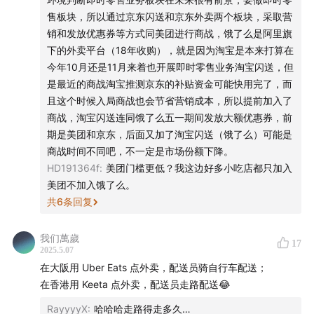
售板块，所以通过京东闪送和京东外卖两个板块，采取营
Mengyi
销和发放优惠券等方式同美团进行商战，饿了么是阿里旗
下的外卖平台（18年收购），就是因为淘宝是本来打算在
幕后制作
今年10月还是11月来着也开展即时零售业务淘宝闪送，但
是最近的商战淘宝推测京东的补贴资金可能快用完了，而
监制：Zelin、Qianwen、Stella
且这个时候入局商战也会节省营销成本，所以提前加入了
商战，淘宝闪送连同饿了么五一期间发放大额优惠券，前
实习研究员：迪卡、楚欣、幸倍、桃子、乌豆、Rachel
期是美团和京东，后面又加了淘宝闪送（饿了么）可能是
商战时间不同吧，不一定是市场份额下降。
运营：George
HD191364f
:
美团门槛更低？我这边好多小吃店都只加入
美团不加入饿了么。
后期：沁茗
共
6
条回复
商业项目管理：Jolin
我们萬歲
17
2025.5.07
封面设计：饭团
在大阪用 Uber Eats 点外卖，配送员骑自行车配送；
在香港用 Keeta 点外卖，配送员走路配送😂
商务合作
：声动早咖啡等节目商业合作持续招募中，点击
RayyyyX
:
哈哈哈走路得走多久…