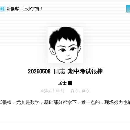
听播客，上小宇宙！
步时
勤路上
20250508_日志_期中考试很棒
居士
46秒
·
1 年前
8
·
0
试很棒，尤其是数学，基础部分都拿下，难一点的，现场努力也