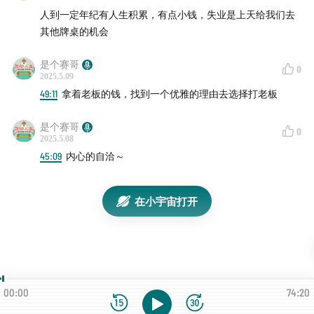
人到一定年纪有人生积累，有点小钱，失业是上天给我们去
其他牌桌的机会
是个赛哥
0
2025.5.09
49:11
拿着老板的钱，找到一个优雅的理由去选择打老板
是个赛哥
0
2025.5.08
（感谢CPA中文播客社区提供优质的录音室）
45:09
内心的自洽～
👉
为什么你一定要听这期？
在小宇宙打开
你可知道，失业不是被时代抛弃的终点，而是重新定义
价值的起点。
你可知道，Ai的出现，让大家都处在同一起跑线；
你可以知道，有很多让咬紧牙关的80后，都成为了自己
人生的策展人；
00:00
74:20