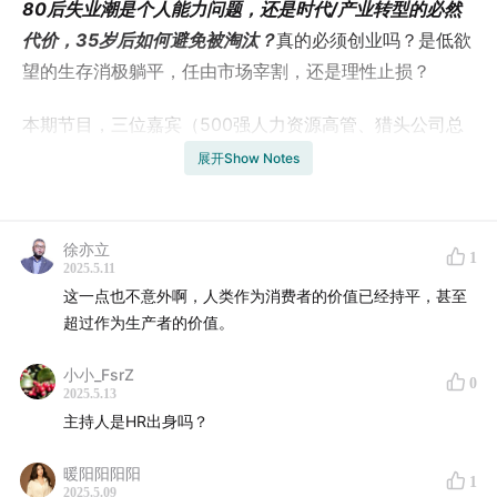
80后失业潮是个人能力问题，还是时代/产业转型的必然
代价，35岁后如何避免被淘汰？
真的必须创业吗？是低欲
望的生存消极躺平，任由市场宰割，还是理性止损？
本期节目，三位嘉宾（500强人力资源高管、猎头公司总
经理、保险代理人）一起讨论80后失业，到底有什么出
展开Show Notes
路，从产业多结构重组，社会对职场人要求的改变，企业
对招聘需求的迭代，是不是真的让目前的创业者走投无
路。
徐亦立
1
2025.5.11
这一点也不意外啊，人类作为消费者的价值已经持平，甚至
还是，实际是一次机遇！
超过作为生产者的价值。
小小_FsrZ
0
2025.5.13
主持人是HR出身吗？
暖阳阳阳阳
1
2025.5.09