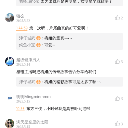
我呸_anon
:
因为出轨的是男明星，女明星早就封杀了
【
00:00
】梅艳芳-似是故人来
猪么
2
【
00:24
】梅艳芳·香港的女儿的人生，一座城市的故事
2025.5.22
1:44:39
第一次听，片尾曲真的好可爱啊！
【
03:27
】从黄霑的博士论文《粤语流行曲的发展与兴衰，
津仔城武
:
梅姐的童真~~~
香港流行音乐研究》理解港乐
鳄鱼小宝
:
可爱~
【
06:18
】鬼魅幽魂、俊俏美女、江湖侠女……梅姐在我们
超级健康男人
3
心中的印象
2025.5.14
感谢主播吗把梅姐的传奇故事告诉分享给我们
【
11:57
】梅艳芳-胭脂扣
津仔城武
:
梅姐的精彩故事可是太多了呀~~
【
13:24
】四岁登台养家到歌唱比赛一举夺魁，梅艳芳一出
明明Mingminmmm
3
道就有天后相！
2025.5.15
10:36
东方三侠，小时候我是真被吓到过🤣
【
20:13
】梅艳芳-交出我的心
满天星空里的太阳
3
【
21:35
】百变的天后：形象突破、挑战禁忌、引领潮流！
2025.5.15