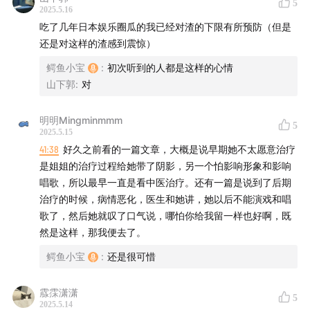
5
·背叛与遗憾：梅艳芳坎坷爱情路；
2025.5.16
吃了几年日本娱乐圈瓜的我已经对渣的下限有所预防（但是
·巴掌事件引起的江湖争斗
还是对这样的渣感到震惊）
鳄鱼小宝
:
初次听到的人都是这样的心情
·《千千阙歌》与《夕阳之歌》的宿命相遇
山下郭
:
对
·有情有义有担当的梅女侠如何谱写娱乐圈真情故事
明明Mingminmmm
5
2025.5.15
41:38
好久之前看的一篇文章，大概是说早期她不太愿意治疗
是姐姐的治疗过程给她带了阴影，另一个怕影响形象和影响
唱歌，所以最早一直是看中医治疗。还有一篇是说到了后期
治疗的时候，病情恶化，医生和她讲，她以后不能演戏和唱
歌了，然后她就叹了口气说，哪怕你给我留一样也好啊，既
然是这样，那我便去了。
鳄鱼小宝
:
还是很可惜
霡霂潇潇
5
2025.5.14