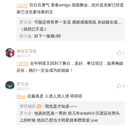
1:23:47
百分百勇气 青春amigo 假面舞会...也许是杰家已经是
家已没也要传家的宝
本期也是梅姐的热歌精选，个人代表作、影视金曲、经典
罗大企
:
可能还有世界一支花 感谢感激雨岚 灰姑娘女孩…
情歌、热门快歌、动漫主题曲……
（虽然已不是J
徐小兔
:
好下一集聊J跨
一起聆听一代天后的精彩演绎！
米拉宝宝粒
5
2025.5.15
1:26:08
去年明菜又回到了舞台，真好。事过境迁，如果梅姐
还在，她们一定会成为好姐妹！
罗大企
4
2025.5.15
59:44
近藤真彦 人渣人渣人渣 呸呸呸
津仔城武
:
我也是才知道~~~
罗大企
:
他真的恶臭一男的 前几年arashi小天团还在势头
上的时候 他自己想当大明星就来蹭资源 yue
打开这扇任意门，走进梅艳芳的百变世界！