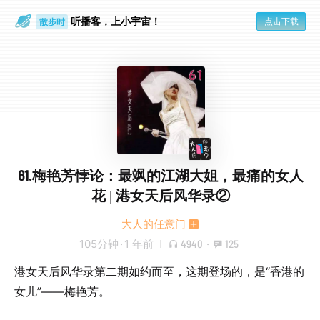
听播客，上小宇宙！
点击下载
散步时
通勤路上
61.梅艳芳悖论：最飒的江湖大姐，最痛的女人
花 | 港女天后风华录②
大人的任意门
105分钟
·
1 年前
4940
·
125
港女天后风华录第二期如约而至，这期登场的，是“香港的
女儿”——梅艳芳。