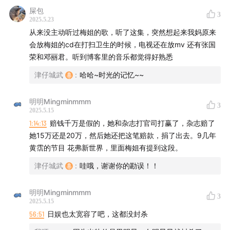
屎包
3
2025.5.23
从来没主动听过梅姐的歌，听了这集，突然想起来我妈原来
会放梅姐的cd在打扫卫生的时候，电视还在放mv 还有张国
荣和邓丽君。听到博客里的音乐都觉得好熟悉
津仔城武
:
哈哈~时光的记忆~~
明明Mingminmmm
3
2025.5.15
1:14:13
赔钱千万是假的，她和杂志打官司打赢了，杂志赔了
她15万还是20万，然后她还把这笔赔款，捐了出去。9几年
黄霑的节目 花弗新世界，里面梅姐有提到这段。
津仔城武
:
哇哦，谢谢你的勘误！！
明明Mingminmmm
3
2025.5.15
56:51
日娱也太宽容了吧，这都没封杀
⏰时间轴