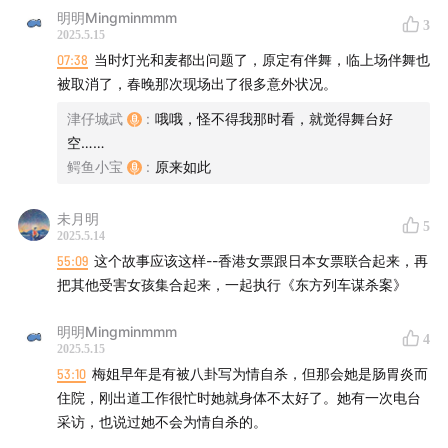
明明Mingminmmm
3
【港乐天后】相关单集：
2025.5.15
07:38
当时灯光和麦都出问题了，原定有伴舞，临上场伴舞也
56.港女天后风华录①：从夜总会到春晚，香江初代真“浪
被取消了，春晚那次现场出了很多意外状况。
姐”！feat.徐小兔
津仔城武
:
哦哦，怪不得我那时看，就觉得舞台好
空……
66.毕业季必听《千千阙歌》与《人生何处不相逢》背后的
鳄鱼小宝
:
原来如此
离别哲学与港乐体温 | 港女天后风华录③
未月明
5
如果你也想加入我们正直有爱活泼生动的听友群，也可以
2025.5.14
加我们小助手的V：WOACG3，欢迎你的到来！
55:09
这个故事应该这样--香港女票跟日本女票联合起来，再
把其他受害女孩集合起来，一起执行《东方列车谋杀案》
明明Mingminmmm
4
2025.5.15
53:10
梅姐早年是有被八卦写为情自杀，但那会她是肠胃炎而
住院，刚出道工作很忙时她就身体不太好了。她有一次电台
采访，也说过她不会为情自杀的。