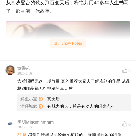
从四岁登台的歌女到百变天后，梅艳芳用40多年人生书写
了一部香港时代故事。
展开Show Notes
黄香菇
8
2025.5.16
含着泪听完这一期节目 真的推荐大家去了解梅姐的作品 从品
格到作品都无可挑剔的真天后
鳄鱼小宝
:
真天后！
津仔城武
:
有魅力的人，总是有动人的闪光点~
明明Mingminmmm
6
2025.5.15
32:18
感觉许鞍华是比较会拍梅姐的，能捕捉到她的特质，