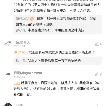
02年她拍的《男人四十》梅姐有一些大特写微表情就很迷人
🥺后期许导还想找梅姐拍一部女主戏，可惜没合作成。
津仔城武
:
嗯嗯，那一部也是我印象深刻的戏。就梅
姐在里面的表现也很细腻。
徐小兔
:
半生缘也拍得好，梅姐的曼璐是神演技
宅家喵星人
6
2025.5.14
50:57
50:5
骂近藤真彦就把这期的含金量拔的太高太高了
徐小兔
:
我骂人的部分马赛克一万字哈哈哈哈
明明Mingminmmm
在本期，我们会聊到梅姐诸多精彩的人生故事：
6
2025.5.15
01:21
断肠字点点，风雨声连连，似是故人来~我也喜欢《似
·四岁登台养家到让肥姐盛赞好正的新人之路；
是故人来》。这首歌的词，曲，唱都很绝，梅姐的歌里我最
喜欢的一首。
·歌坛霸榜、影坛称后的梅姐是如何炼成的；
山下郭