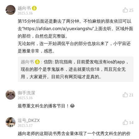
越向书
25
2025.5.16
-时间轴-
第15分钟后面还是删去了两分钟。不怕麻烦的朋友依旧可以
去“https://afdian.com/a/yuexiangshu”上面去听。区域外面
01:19
太史公案
的那些，自然也是完整版。
无论如何，连一开始调侃平台的部分也放出来了，小宇宙还
04:10
说书人案
是雅量非常，感恩。
09:06
“车马费”案
越向书
:
信防: 防坑指南，目前爱发电没有ios的app，
现在的那个是李鬼版本，进去就要坑你18，而且完全无
14:19
北大案 （小宇宙版有删节，完整版在
越向书正在
用，大家避开。目前只有网页端才是真的。
创作History podcast | 爱发电
御手洗潔
21
）
2025.5.16
最尊重文科生的播客节目！😂
17:53
窄门案
逗号_DKZX
14
2025.5.17
23:28
《福尔摩斯》案
越向老师的这期说书秀含金量体现了一个优秀文科生的的价