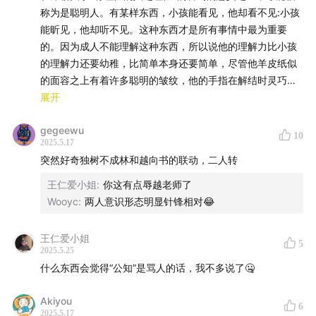
称为是聪明人。有某样东西，小孩能看见，他却看不见:小孩
4. Patreon：
www.patreon.com
能昕见，他却听不见。这种东西才是所有事情中最为重要
的。因为成人不能理解这种东西，所以说他的理解力比小孩
【我的目标是在2025年12月31日之前完成约600分钟免费
的理解力还要幼稚，比简单本身还要简单，尽管他羊皮纸似
且无广告的音频节目，目前已完成58%。】
的面容之上有着许多聪明的皱纹，他的手指在解结时灵巧伶
俐。他已经失去或破坏了他的本能。当他的理解力让他失
展开
节目播音/节目文案/节目制作/节目运营/声音效果：越向
望，他的道路穿过沙漠时，他不再信任那"神兽"，而信马由
gegeewu
缰。他的个性动摇了，他对其不再有任何自信，它沉入到自
10
节目封面：手工作品《嚎叫》 by 越向
2025.5.17
己的内心世界中去了。这个内心世界在这里只意味着它所学
突然好奇独树不成林和越向书的联动，二人转
过东西的杂乱无章的状态，而且由于只是一些无法面向生活
音乐：
的教条，这个内心世界总也没有外在的自我表达。再看远
王仁爱小姐
:
你这有点辱越老师了
些，我们就会看到，历史对本能的遗弃如何将人变成了一些
Wooyc
:
两人意识形态明显针锋相对😂
片头：《阿凡提的故事 第五集 偷东西的驴》
阴影和抽象概念，没人敢于表现性而是戴上面具，将自己装
扮成一个有教养的人、一个博学之士、一个诗人或是一个政
王仁爱小姐
片尾：崔健的《假行僧》+ 《阿凡提的故事》主题曲
5
治家。”（尼采：《历史对于人生的利弊》（周思成译），上
2025.5.25
海：上海三联书店，2025年。）
什么东西会觉得“公知”是骂人的话，我不多说了🤐
互动方式：yuexiangshu2000@gmail.com
Akiyou
您还可以用其他方式收听我的播客节目：
6
2025.5.17