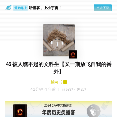
通勤路上
听播客，上小宇宙！
点击下载
眼睛好累
43 被人瞧不起的文科生【又一期放飞自我的番
外】
越向书
42分钟
·
1 年前
5997
·
267