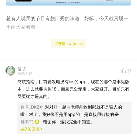
总有人说我的节目有脱口秀的味道，好嘛，今天就真脱一
个给大家看看！
（但喜剧的内核往往……）
展开Show Notes
说心里话，我更倾向于做严肃的节目，现在画风差别过
大，只怕播出以后江湖上传出个“历史播客圈第一定律”：
信防
27
李二李A是一人，越向越向有两只。
2025.5.17
防坑指南，目前爱发电没有ios的app，现在的那个是李鬼版
警告：在“车马费”案里，我在节目中说了两句脏话，一句
本，进去就要坑你18，而且完全无用，大家避开。目前只有
是引用。另一句是我自己不由自主地带出来的，因为我那
网页端才是真的。
位记者师傅当年曾经千百次地这样说，包括用在我身上。
逗号_DKZX
:
对对对，越向老师能收到那就不是骗人的
它已经不仅仅是一句脏话，而是我的那段记忆中不可抹去
啦！对了，我好像不是用app的，是直接用链接的😂
越向书
:
谢谢你，这我完全不知道。
的一部分。
共
7
条回复
无论如何，我要向那些未成年的听友说声：对不起。