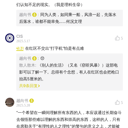
that Type
, by Doreen Cronin, pictures by Betsy
们认知不足的现实。（我是理科生😝）
Lewin, New York: Simon & Schuster Books for Young
越向书
:
同为人类，如同乘一船，风浪一起，先落水
Readers, 2000.
后落水，谁都不能幸免……何况文理
“天视自我民视，天听自我民听”（《尚书·泰誓中》）
CIS
5
2025.5.17
打赏方式：
41:31
在红区不交出“打字机”怕是有点难
越向书
:
😔
1. 爱发电：
afdian.com
【推荐】
散人散木
:
《别人的生活》（又名《窃听风暴》）这部电
影可以了解一下。总得有个念想，有人在红区也会把枪口
2. 在小宇宙平台直接打赏
抬高5厘米的。
共
9
条回复
3. 用微信打开 mp.weixin.qq.com 【此法的优点的没有平
台抽成，缺点也很大：我不知道这钱是谁给的。所以最好
越向书
5
能给我发封邮件（yuexiangshu2000@gmail.com），我
2025.5.20
“一个希望在一瞬间理解所有东西的人，本应该通过长期奋斗
收到后必默念尊名以致谢。如果您在意这一点，或觉得麻
去领悟那些难以理解的东西和崇高的东西，这样的人，只有
烦，可选其他方式。】
在席勒关于"有理性的人之理性"的警句的意义之上，才能被