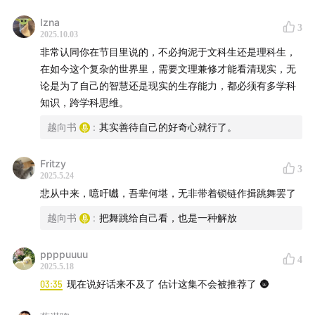
Izna
3
2025.10.03
非常认同你在节目里说的，不必拘泥于文科生还是理科生，
在如今这个复杂的世界里，需要文理兼修才能看清现实，无
论是为了自己的智慧还是现实的生存能力，都必须有多学科
知识，跨学科思维。
越向书
:
其实善待自己的好奇心就行了。
Fritzy
3
2025.5.24
悲从中来，噫吁嚱，吾辈何堪，无非带着锁链作揖跳舞罢了
越向书
:
把舞跳给自己看，也是一种解放
ppppuuuu
4
2025.5.18
03:35
现在说好话来不及了 估计这集不会被推荐了 🌚