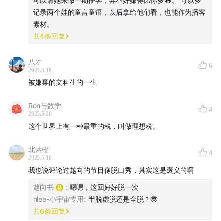
可以请她来做一期播客，弄不好赚得比你多😀。 可以多
记录两个娃的童言童语，以后拿给他们看，也能作为播客
素材。
共
4
条回复
八才
6
2025.5.16
被嫌棄的文科生的一生
Ron与数学
4
2025.5.26
这个世界上有一种最重的税，叫做理想税。
北落橙
4
2025.5.16
我也说评论过越向的节目像脱口秀，其实这是褒义的啊
越向书
:
嗯嗯，这回好好脱一次
hlee-小宇宙专用
:
半脱虚脱还是全脱？🤓
共
6
条回复