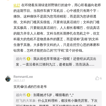
41:27
在环绕着东湖绿道郊野骑行的途中，用心听着越向老师
RSS：
https://feed.xyzfm.space/qkayumjkkfxy
的这期节目。当我停车摘下耳机后，心中感受只有两个字：
痛快。这种痛快不是因为您骂得精彩，而是因为您讲得透
苹果播客链接：
podcasts.apple.com
彻。文科的门槛其实很低，只要肯说真话就行；文科的门槛
其实极高，只要能说真话就行。人人都长着嘴巴，但说真话
Spotify链接：
open.spotify.com
的能力并非人人都有。文科当然长期挣扎在危机之中，但文
科最大的危机不是物质条件的匮乏，而是堪称“及格”的文科
生微乎其微。大多数学文科的人，只是在挖空心思的琢磨和
钻营着，怎样才能把自己的“打字机”卖个好价钱。
越向书
:
我从前也常常骑这一段呢！还曾经从武汉出
发，一直沿着长江骑到九江，逝者如斯，浩浩汤汤……
RemnantLee
6
2025.5.17
笑死😂没💰的巴依老爷
越向书
:
别看她才5岁，嘴很毒的 ^_^
想飞的大笨象
:
什么文科理科，都没有小脑壳厉害。下次