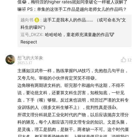
值😂，梅特涅的higher rates就如同拿破仑一样被人误解了
27:14
《青藏高原》案
嘛🤣 PS：单集的这张手工作品是越向老师女儿的作品吗？
34:06
巴依老爷案
越向书
:
这手工是我本人的作品…… （或可命名为“文
科生的嚎叫”）
36:57
打字机案
逗号_DKZX
:
哈哈哈哈，童老师充满童趣的作品🐮
Respect
- 部分引文-
想飞的大笨象
12
司马迁：“文史星历，近乎卜祝之间，固主上所戏弄，倡优
2025.5.17
所蓄，流俗之所轻也。”（《报任安书》
主播如汉武帝一样，熟练掌握PUA技巧，先抱怨几句平台，
又夸几句。审核的小伙伴肯定哭笑不得😅。
据《清鉴》所载，乾隆皇帝一再南巡，民间怨声载道，纪
边角聊有两期讲文科的。听完那个和越向书这期，不得不
说，要论批文科，还要算文科生厉害，知根知底，一针见
昀沉不住气，找了个机会“从容为帝言：东南财力竭矣，上
血，下手（嘴）够狠。反过来也说明，经历过严谨的文科专
当思所以救济之。”不料惹得乾隆龙心震怒，叱之曰：“朕
业训练的人（很多文科生够不上），批判性真是强👍。
以汝文学尚优，故使领《四库》书馆，实不过倡优蓄之！
所谓文理分科就是工业化时代的产物，以后应该抛弃文理分
汝何敢妄谈国事！”在乾隆皇帝看来，文人学士根本不配参
科的陋见，每个人都应该习得文理专业的知识。文是头脑，
政议政，他们的使命只能是“润色鸿业”，点缀升平，插科
是灵魂，理工是肌肉，是躯干。两者缺一不可。这个时代僵
打诨，逗乐解闷。（鄢烈山：《纪昀的悲剧》）
尸太多，都不用看恐怖电影，上网就是僵尸大战，说明我们