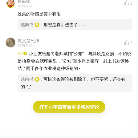
蔡湛聰
2
2025.5.22
这集的听感是笑中有泪
越向书
:
那您是真听进去了……
教父是死神
2
2025.5.20
37:08
小朋友给越向老师戴帽“公知”，与其说是贬损，不如说
是抬赞😂在我印象里，“公知”至少得是秦晖一封上书劝谏终
结了两千多年农业税这种级别的～
越向书
:
可惜这条评论被删除了。但不要紧，还会有
的 ^_^
打开小宇宙查看更多精彩评论