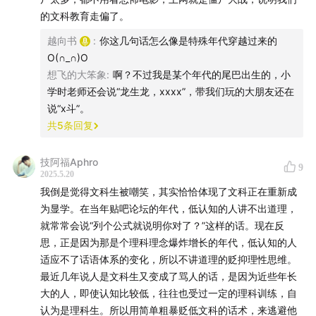
的文科教育走偏了。
“奴才羽翼两兼之，悔恨交加已太迟。 明明谬论偏相信，
越向书
:
你这几句话怎么像是特殊年代穿越过来的
暗暗阴谋那得知！” —— 周一良给谭其骧的信，参见郝
O(∩_∩)O
斌：《截屏再瞥周一良》
想飞的大笨象
:
啊？不过我是某个年代的尾巴出生的，小
学时老师还会说“龙生龙，xxxx”，带我们玩的大朋友还在
福尔摩斯与华生露营的笑话，摘自：[美] 托马斯·卡斯卡特
说“x斗”。
共
5
条回复
/ [美] 丹尼尔·克莱恩：《柏拉图和鸭嘴兽一起去酒吧》，
译者: 王喆 / 朱嘉琳，北京：北京联合出版公司，2018
技阿福Aphro
年。
9
2025.5.20
我倒是觉得文科生被嘲笑，其实恰恰体现了文科正在重新成
所提及播客节目叫【科学星球】
为显学。在当年贴吧论坛的年代，低认知的人讲不出道理，
（
www.xiaoyuzhoufm.com
）
就常常会说“列个公式就说明你对了？”这样的话。现在反
思，正是因为那是个理科理念爆炸增长的年代，低认知的人
《爱因斯坦文集》，许良英，赵中立，张宣三译，商务印
适应不了话语体系的变化，所以不讲道理的贬抑理性思维。
书馆“汉译名著”系列。
最近几年说人是文科生又变成了骂人的话，是因为近些年长
大的人，即使认知比较低，往往也受过一定的理科训练，自
奶牛与打字机的故事，编译自
Click, Clack, Moo, Cows
认为是理科生。所以用简单粗暴贬低文科的话术，来逃避他