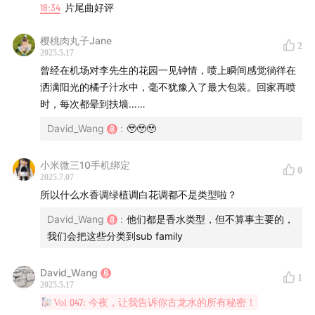
18:34
片尾曲好评
樱桃肉丸子Jane
2
2025.5.17
曾经在机场对李先生的花园一见钟情，喷上瞬间感觉徜徉在
洒满阳光的橘子汁水中，毫不犹豫入了最大包装。回家再喷
时，每次都晕到扶墙……
David_Wang
:
🥹🥹🥹
小米微三10手机绑定
0
2025.7.07
所以什么水香调绿植调白花调都不是类型啦？
David_Wang
:
他们都是香水类型，但不算事主要的，
我们会把这些分类到sub family
David_Wang
1
2025.5.17
Vol 047: 今夜，让我告诉你古龙水的所有秘密！