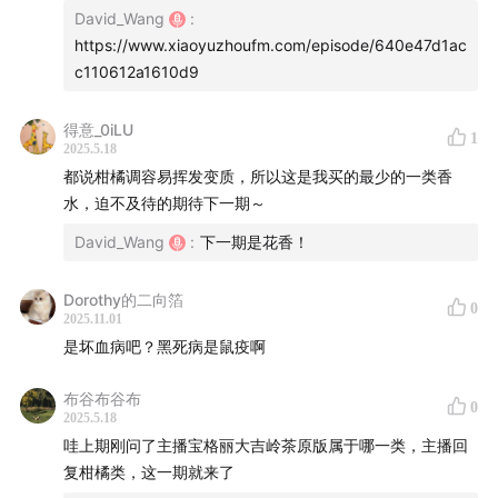
David_Wang
:
https://www.xiaoyuzhoufm.com/episode/640e47d1ac
c110612a1610d9
得意_0iLU
1
2025.5.18
都说柑橘调容易挥发变质，所以这是我买的最少的一类香
水，迫不及待的期待下一期～
David_Wang
:
下一期是花香！
Dorothy的二向箔
0
2025.11.01
是坏血病吧？黑死病是鼠疫啊
布谷布谷布
0
2025.5.18
哇上期刚问了主播宝格丽大吉岭茶原版属于哪一类，主播回
复柑橘类，这一期就来了