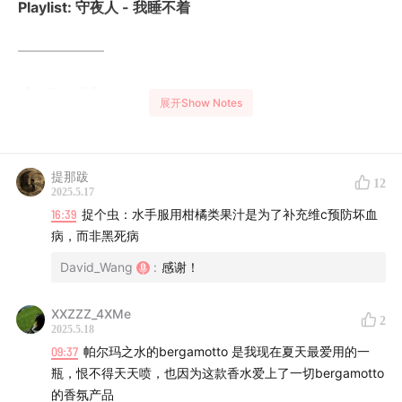
Playlist: 守夜人 - 我睡不着
——————
【关于主播】
展开Show Notes
主播JIAWEl。来自法国顶尖香水学院 ISIPCA。一位狂热
的心里话干货输出者。
提那跋
12
2025.5.17
【联系我们】
16:39
捉个虫：水手服用柑橘类果汁是为了补充维c预防坏血
病，而非黑死病
我们非常重视小伙伴们的收听体验，请大家多多留言分享
David_Wang
:
感谢！
意见。欢迎加入小红书（香下人Perfumology）主页的听
友群。
XXZZZ_4XMe
2
2025.5.18
【关于「香下人」】
09:37
帕尔玛之水的bergamotto 是我现在夏天最爱用的一
瓶，恨不得天天喷，也因为这款香水爱上了一切bergamotto
香下人这档节目会交流跟香水/香气有关的一切话题。我们
的香氛产品