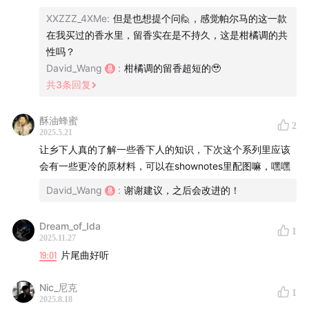
粗通香原料，香水，分享香气背后的故事。人设是香水娱
XXZZZ_4XMe
:
但是也想提个问🙋，感觉帕尔马的这一款
乐师，不太干货但绝不水。
在我买过的香水里，留香实在是不持久，这是柑橘调的共
性吗？
虽然不拘泥于干货，但我们决不轻飘，以深度见解贴心解
David_Wang
:
柑橘调的留香超短的🥹
说，让你对香水的世界有更深入的认识。
共
3
条回复
【收听平台】
酥油蜂蜜
2
2025.5.21
苹果播客Podcasts | 小宇宙App | QQ音乐 | 豆瓣
让乡下人真的了解一些香下人的知识，下次这个系列里应该
会有一些更冷的原材料，可以在shownotes里配图嘛，嘿嘿
【联系我们】
David_Wang
:
谢谢建议，之后会改进的！
香下人小宇宙播客 | 小红书：香下人Perfumology | 商业
Dream_of_Ida
合作: perfumology001@gmail.com | 版权声明
1
2025.11.27
19:01
片尾曲好听
Nic_尼克
1
2025.8.18