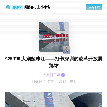
听播客，上小宇宙！
点击下载
散步时
通勤路上
S25 E19 大潮起珠江——打卡深圳的改革开放展
览馆
生菜日日谭
51分钟
·
1 年前
65
·
1