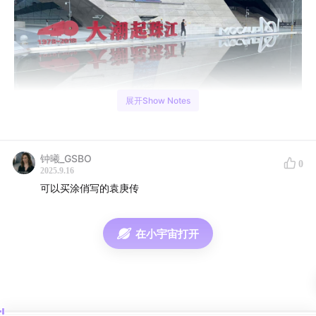
展开Show Notes
前阵子听了半拿铁的一期播客
No.113 “蛇口之父” 袁庚
，
钟曦_GSBO
0
里面提到在深圳有个改革开放展览馆，就种了个草，于是
2025.9.16
最近趁着出差深圳，去实地打卡了一下，感想都在本期内
可以买涂俏写的袁庚传
容里了.....
在小宇宙打开
01:13
"蛇口之父" 袁庚的故事
09:30
当年的蛇口，就是今天的深圳市的核心区域
12:05
预期太高带来的心理落差