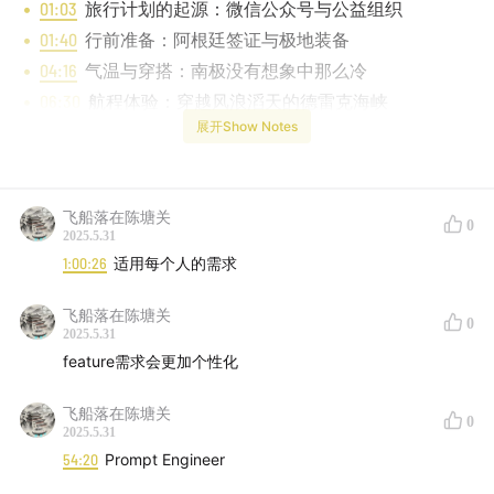
01:03
旅行计划的起源：微信公众号与公益组织
01:40
行前准备：阿根廷签证与极地装备
04:16
气温与穿搭：南极没有想象中那么冷
06:30
航程体验：穿越风浪滔天的德雷克海峡
展开Show Notes
08:03
南极登陆体验：白雪、企鹅与科考站
12:30
南极的野生动物：企鹅通道、海豹与鲸鱼近距离
接触
飞船落在陈塘关
25:00
南极历史遗迹：捕鲸工业的痕迹
0
2025.5.31
30:44
AI编程工具 Cursor 的使用体验
1:00:26
适用每个人的需求
33:20
AI对Code Review的影响：AI写的代码还需要
飞船落在陈塘关
Review吗？
0
2025.5.31
38:19
AI与软件工程师的未来：从低层实现到架构设计
feature需求会更加个性化
46:40
AI赋能跨界：Designer使用AI编程工具的尝试
54:04
AI模型发展与编程形式的演变
飞船落在陈塘关
0
2025.5.31
57:04
软件工程师的职业地位会消失吗？
54:20
Prompt Engineer
59:59
节目总结与听众互动