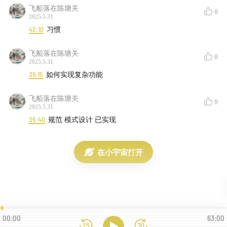
飞船落在陈塘关
李丁的联系方式：
0
2025.5.31
42:10
习惯
Signal (+1) 206-745-2849
邮件 podcast@dingzeyu.li
飞船落在陈塘关
0
2025.5.31
Whatsapp (+1) 206-745-2849
39:15
如何实现复杂功能
Youtube 留言：
youtu.be
微信 ID 是 "李丁泽宇" 的拼音
飞船落在陈塘关
0
2025.5.31
联系李丁来聊聊天啊！
36:40
规范 模式设计 已实现
制作团队
在小宇宙打开
李丁泽宇
dingzeyu.li
00:00
63:00