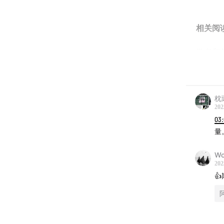
相关阅
学者和
mp.wei
枕
202
入群交
03
量
进入听友
Wo
202
