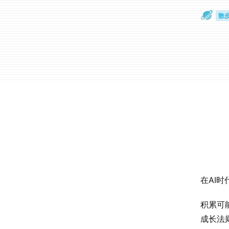
散
通
在AI
积累可
成长法