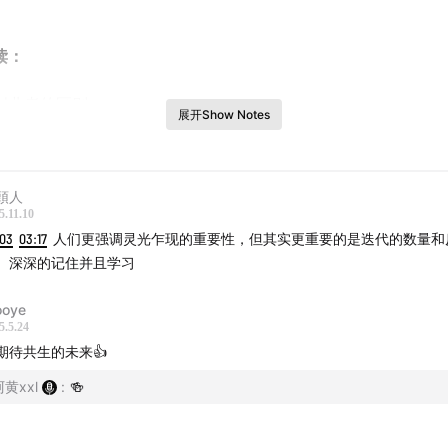
读：
创业者的区别
展开Show Notes
xin.qq.com
頭人
5.11.10
流&订阅动态：
:03
03:17
人们更强调灵光乍现的重要性，但其实更重要的是迭代的数量和
。深深的记住并且学习
群可加微信，备注“听友群”： zywalks
oye
5.5.24
期待共生的未来👍
阿黄xxl
:
🍻