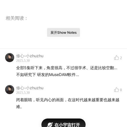
相关阅读：
五个非对称选择，从一张76年的乔布斯照片开始
展开Show Notes
mp.weixin.qq.com
修心-小zhuzhu
2
关于工作和选择的一些想法
2025.5.30
全部5集听下来，角度很高，不过很学术、还是比较空翻…
mp.weixin.qq.com
不如研究下 研发的MuseDAM軟件…
修心-小zhuzhu
0
2025.5.30
入群交流&订阅动态：
闭着眼睛，听见内心的画面，在这时代越来越重要也越来越
难。
进入听友群可加微信，备注“听友群”： zywalks
在小宇宙打开