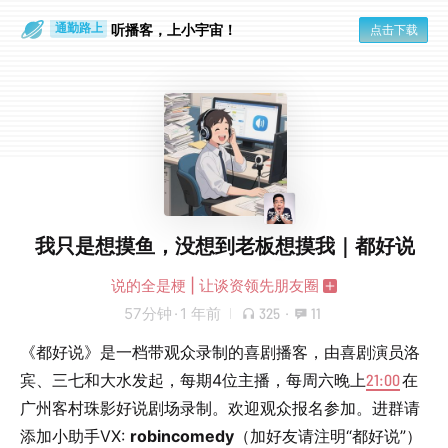
散步时
通勤路上
听播客，上小宇宙！
点击下载
我只是想摸鱼，没想到老板想摸我｜都好说
说的全是梗 | 让谈资领先朋友圈
57分钟
·
1 年前
325
·
11
《都好说》是一档带观众录制的喜剧播客，由喜剧演员洛
宾、三七和大水发起，每期4位主播，每周六晚上
21:00
在
广州客村珠影好说剧场录制。欢迎观众报名参加。进群请
添加小助手VX:
robincomedy
（加好友请注明“都好说”）