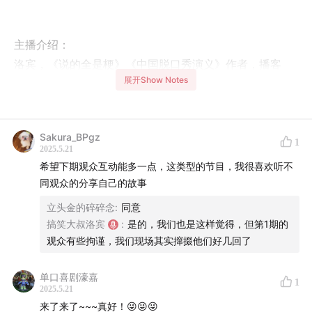
主播介绍：
洛宾，《说的全是梗》《中国脱口秀演义》作者，播客
展开Show Notes
《说的全是梗》《粤语白话杂》主理人
三七：好说喜剧主理人
大水：好说喜剧负责人
Sakura_BPgz
1
2025.5.21
希望下期观众互动能多一点，这类型的节目，我很喜欢听不
打工人的快乐星球已抵达！本期《都好说》脱口秀演员齐
同观众的分享自己的故事
聚，开启「职场摸鱼生存指南」深度探讨，那些你想做不
立头金的碎碎念
:
同意
敢做、闻所未闻的摸鱼神操作，这里全都有！
搞笑大叔洛宾
:
是的，我们也是这样觉得，但第1期的
观众有些拘谨，我们现场其实撺掇他们好几回了
00:00
-
05:00
摸鱼第一课：洗手间午睡与错峰吃饭
单口喜剧濠嘉
1
2025.5.21
主持人罗宾分享初入职场在洗手间 “错峰午睡” 的独家技
来了来了~~~真好！😜😜😜