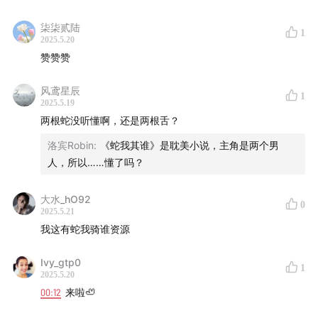
巧，还直言公司开始抓考勤 = 跑路预警信号，打工人速速
记笔记！
柒柒贰陆
1
2025.5.20
赞赞赞
05:00
-
11:00
高冷摄影棚与骨灰级摸鱼技巧
风鸢星辰
1
2025.5.19
嘉宾爆料在摄影棚道具间装 “尸体” 睡觉，更有 “洗手间装
两根蛇没听懂啊，还是两根舌？
监控” 的炸裂操作！还有职场人偷偷用 Word 文档看小
洛宾Robin
:
《蛇我其谁》是耽美小说，主角是两个男
说，摸鱼、创作两不误！
人，所以……懂了吗？
大水_hO92
0
11:00
-
16:00
工地摸鱼实录与微信定位反侦察
2025.5.21
我这有蛇我骑谁资源
河道工地打工人上演 “领导在东我在西” 的反侦察大戏，靠
Ivy_gtp0
“资料整理” 当掩护，最后竟摸鱼摸成管理层？！这波操作
1
2025.5.20
我服！
00:12
来啦🦥