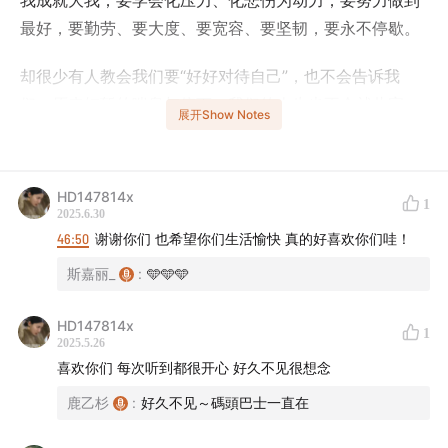
我成就大我；要学会化压力、化悲伤为动力；要努力做到
最好，要勤劳、要大度、要宽容、要坚韧，要永不停歇。
却很少有人教会我们要“好好对待自己”，也不会告诉我
们，原来短暂的喘息与停下，我们的人生也不会就此完
展开Show Notes
蛋。
我们擅长讨好、擅长吞咽情绪、擅长接纳不喜欢的事物；
HD147814x
1
我们不敢生气、不敢喊疼、不敢放声大哭，所有的这些都
2025.6.30
会被打上娇气、脆弱、脾气粗暴的标签。
46:50
谢谢你们 也希望你们生活愉快 真的好喜欢你们哇！
斯嘉丽_
:
🩵🩵🩵
我们总想着自己还不够优秀，还不够努力；甚至无法爱自
己，无法与自己好好相处。
HD147814x
1
2025.5.26
或许，我们从来都不需要成为谁的榜样，学会倾听自己的
喜欢你们 每次听到都很开心 好久不见很想念
情绪，敢于承认自己的脆弱、不足，致力于满足自己的需
鹿乙杉
:
好久不见～碼頭巴士一直在
求，我们也会更有力量，也更加快乐。