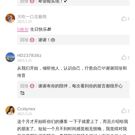
回珍
:
希望能实现！💕
的故事。
大吃一口北极熊
2
本期 bgm：
2025.5.25
1:08:51
生日快乐🎁
One Bad Movie (Instrumental Version) – Bjurman
回珍
:
谢谢！🎂
Rainbow Falling (Instrumental Version) - Mike Parr
HD237836z
2
2025.5.25
Sway Together (Instrumental Version) - Hannah
从我们开始，倾听他人，认识自己，疗愈自己🩷谢谢回珍和
Juanita
传音
回珍
:
谢谢有你的陪伴，每次看到你的留言都很开心
剪辑：回珍&传音 后期：陈若彤
🥰
关于我们：
Ccelynex
2
2025.5.24
从我们开始，到生活中去。
这个月才开始听你们的播客 一下子就爱上了，而且介绍给我
的朋友了。短短一个月不到时间感觉相见恨晚，我觉得对我
「FromWomen 从我们开始」是一档关注女性生活的播