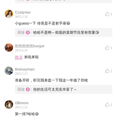
Ccelynex
1
2025.5.24
小guess一下 传英是不是射手座😆
回珍
:
哈哈不是哟～前面的某期节目里有答案😘
憨憨憨憨憨burger
1
2025.6.24
05:13
来啦来啦
lindseyman
2
2025.5.23
准备开听，听完我来盘一下我这一年做了些啥
回珍
:
你的生活可太充实丰富了～
GBmore
2
2025.5.22
第一排?哈哈😃