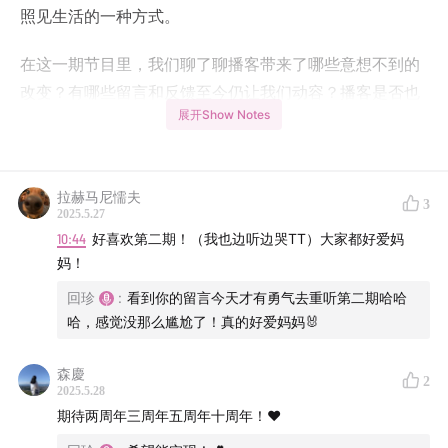
照见生活的一种方式。
在这一期节目里，我们聊了聊播客带来了哪些意想不到的
改变？有哪些留言和反馈至今仍让我们动容？播客是否也
展开Show Notes
悄悄地影响了我们之间的关系，甚至帮助我们接纳了那个
不完美的自己？这一期，是我们作为搭档、朋友，也是作
为“从我们开始”的两个人，对过去一年的深深回望和对未
拉赫马尼懦夫
来的轻轻展望。
3
2025.5.27
10:44
好喜欢第二期！（我也边听边哭TT）大家都好爱妈
如果说每一期节目浓缩了我们生活中的某个切面，那这些
妈！
声音就像是时光的标记，也是一点一滴构成的成长痕迹。
回珍
:
看到你的留言今天才有勇气去重听第二期哈哈
我们还在路上，也还在继续从我们开始，到生活中去。谢
哈，感觉没那么尴尬了！真的好爱妈妈🐰
谢你和我们一起走在路上！
森慶
2
这一年里，你和自己、与TA人、与生活的关系发生了哪些
2025.5.28
变化？对我们和我们的节目又有什么话想说呢？也欢迎大
期待两周年三周年五周年十周年！❤️
家在评论区留言，和我们聊聊这一年来你的以及你和我们