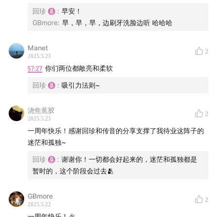
回珍
:
早安！
GBmore
:
早，早，早，边刷牙洗脸边听 哈哈哈
Manet
2
2025.5.23
57:27
你们两位都敞亮和柔软
回珍
:
吸引力法则~
浇焦蕉胶
2
2025.5.23
一周年快乐！感谢回珍和传音的分享支撑了我待业这阵子的
迷茫和孤独~
回珍
:
谢谢你！一切都会好起来的，迷茫和孤独都是
暂时的，这个阶段会过去🫂
GBmore
2
2025.5.22
一周年快乐！🎉