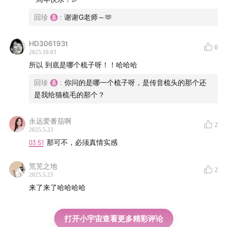
回珍
:
谢谢G老师～🫶
HD306193t
0
2025.10.03
所以 到底是哪个梳子呀！！哈哈哈
回珍
:
你问的是哪一个梳子呀，是传音梳头的那个还
是我给猫梳毛的那个？
永远爱番茄啊
2
2025.5.23
03:51
那可不，必须真情实感
荒芜之地
2
2025.5.23
来了来了哈哈哈哈
打开小宇宙查看更多精彩评论