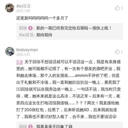
Xixi豆豆
听友来信及商务合作：fromwomen@outlook.com
1
2025.7.06
还更新吗呜呜呜呜一个多月了
回珍
:
新的一期已经剪完交给后期啦～很快上线！
Xixi豆豆
:
期待期待
lindseyman
1
2026.1.05
11:16
关于回珍不想说话就可以不说话这一点，我是有亲身感
受的，她可能都不记得了，有一次有个朋友的酒吧开业，我
和她去捧场，那个人的女朋友……emmm不评价了吧，但是
出于礼貌和不冷场，我一直和她扒拉扒拉一晚上，累死我了
😮‍💨回珍就可以在我旁边坐一晚上，一句话不说，我当时只觉
得，嗯，她本来就是这么高冷，不说正常～后来有一天，夜
里四点这女生打电话找我借钱……？？？两次！我直接给她
打了200块红包，拉黑了，后来听说她XD，后来我就知道
了，我再也不要讨好型人格了，合不来，我也不要说话😤
回珍
:
我果真毫无印象了😅