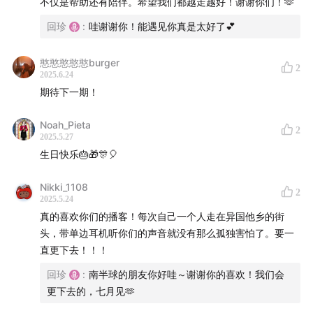
不仅是帮助还有陪伴。希望我们都越走越好！谢谢你们！🫶
客，分享我们自己和身边朋友的故事。主播回珍和传音是
回珍
:
哇谢谢你！能遇见你真是太好了💕
两个三十多岁的女的，来自不同的小镇，留英近十年，目
前都在爱丁堡生活。
憨憨憨憨憨burger
2
2025.6.24
回珍和传音，是我们外婆和姥姥的名字，她们都是普通得
期待下一期！
不能再普通的女性，除了家人大概不会有人记得她们的名
字。借用她们的名字，我们在这里分享观点和故事，她们
Noah_Pieta
2
2025.5.27
也借由我们的声音，在这里与更多的女性相遇。
生日快乐🎂🎁🎊🎈
收听平台：
Nikki_1108
2
2025.5.24
小宇宙｜苹果播客｜Spotify｜荔枝播客｜网易云音乐｜喜
真的喜欢你们的播客！每次自己一个人走在异国他乡的街
马拉雅｜豆瓣｜QQ音乐
头，带单边耳机听你们的声音就没有那么孤独害怕了。要一
直更下去！！！
播客将定期更新，欢迎关注我们的微博和小红书
回珍
:
南半球的朋友你好哇～谢谢你的喜欢！我们会
@FromWomen从我们开始，以及添加小助手微信：
更下去的，七月见🫶
FromWomen加入我们的听友群。