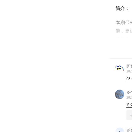
简介：
本期带
他，更
骚扰他
缪缪带
阿肯
时间轴
202
03
00:22
全
S-
27:52
诡
202
15:
42:01
被
H
48:22
爱