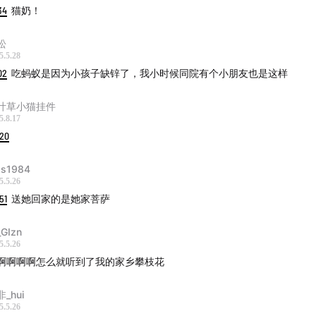
34
猫奶！
松
5.5.28
02
吃蚂蚁是因为小孩子缺锌了，我小时候同院有个小朋友也是这样
叶草小猫挂件
5.8.17
:20
ds1984
5.5.26
51
送她回家的是她家菩萨
GIzn
5.5.26
啊啊啊啊怎么就听到了我的家乡攀枝花
_hui
5.5.26