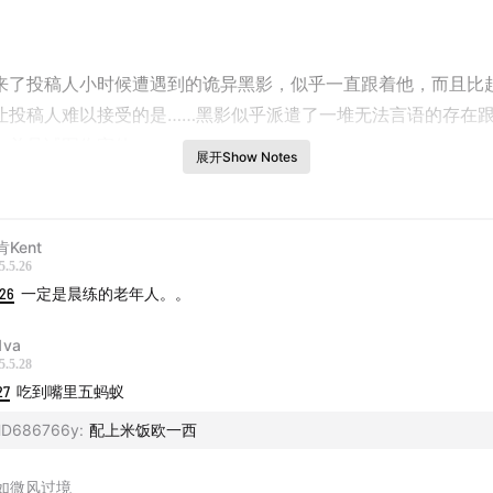
来了投稿人小时候遭遇到的诡异黑影，似乎一直跟着他，而且比
让投稿人难以接受的是……黑影似乎派遣了一堆无法言语的存在
，并且试图伤害他。
展开Show Notes
来了投稿人因为穿错鞋，反而逃脱了一劫的投稿，且听。
Kent
：
5.5.26
:26
一定是晨练的老年人。。
身肢体都会360°转圈的……木偶人耐受测试
1va
穿鞋，替人命：不是你的鞋，可别乱穿
5.5.28
27
吃到嘴里五蚂蚁
恐怖故事引来的不光是灵，还有他们……
D686766y
:
配上米饭欧一西
破劫
如微风过境