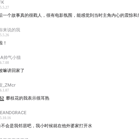
呀K
5.5.27
后一个故事真的很戳人，很有电影氛围，能感觉到当时主角内心的震惊和
你来说的我
5.5.26
啦！
AA帅气小猫
6.7.08
波嘛讲回家了
皮_ZMcr
6.1.07
:52
攀枝花的我表示很耳熟
EANDGRACE
5.10.16
c不会是我邻居吧，我小时候就在他外婆家打开水