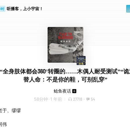
步时
听播客，上小宇宙！
勤路上
15.“全身肢体都会360°转圈的……木偶人耐受测试”“
替人命：不是你的鞋，可别乱穿”
鲶鱼夜话
58分钟
·
1 年前
27718
·
54
老于、缪缪
阿伟