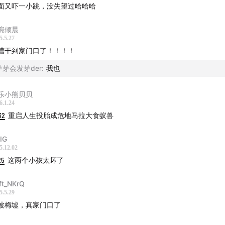
面又吓一小跳，没失望过哈哈哈
碗倾晨
5.5.27
槽干到家门口了！！！！
芽芽会发芽der
:
我也
乐小熊贝贝
6.1.24
32
重启人生投胎成危地马拉大食蚁兽
IG
5.12.02
25
这两个小孩太坏了
ft_NKrQ
5.5.29
波梅墟，真家门口了