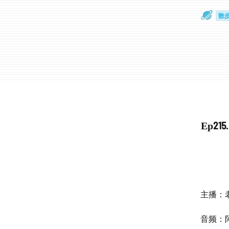
散
通
Ep2
主播：
音频：