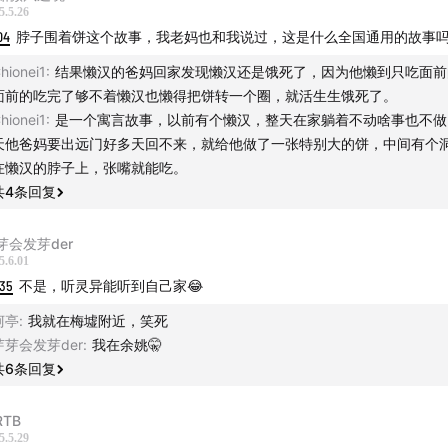
5.5.26
04
脖子围着饼这个故事，我老妈也和我说过，这是什么全国通用的故事
hionei1
:
结果懒汉的爸妈回家发现懒汉还是饿死了，因为他懒到只吃面前
面前的吃完了够不着懒汉也懒得把饼转一个圈，就活生生饿死了。
hionei1
:
是一个寓言故事，以前有个懒汉，整天在家躺着不动啥事也不做
天他爸妈要出远门好多天回不来，就给他做了一张特别大的饼，中间有个
在懒汉的脖子上，张嘴就能吃。
共
4
条回复
芽会发芽der
5.6.01
:35
不是，听灵异能听到自己家😂
柯亭
:
我就在梅墟附近，笑死
芽芽会发芽der
:
我在余姚🤫
共
6
条回复
RTB
5.5.29