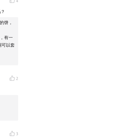
4
吗？
的饼，
，有一
洞可以套
2
3