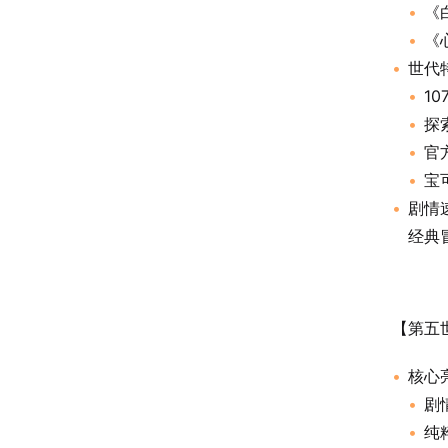
《
《
世代
1
探
官
宝
剧情
经典
⠀
【第五世
核心
剧
纯