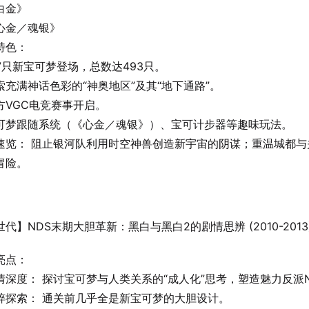
白金》
心金／魂银》
特色：
07只新宝可梦登场，总数达493只。
索充满神话色彩的“神奥地区”及其“地下通路”。
方VGC电竞赛事开启。
可梦跟随系统（《心金／魂银》）、宝可计步器等趣味玩法。
速览： 阻止银河队利用时空神兽创造新宇宙的阴谋；重温城都与
冒险。
代】NDS末期大胆革新：黑白与黑白2的剧情思辨 (2010-2013
亮点：
情深度： 探讨宝可梦与人类关系的“成人化”思考，塑造魅力反派
粹探索： 通关前几乎全是新宝可梦的大胆设计。