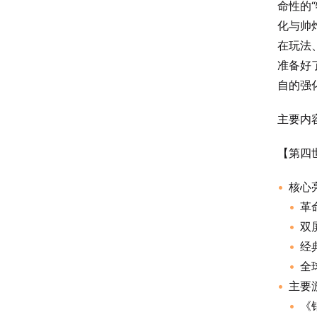
命性的
化与帅
在玩法
准备好
自的强
主要内
【第四世
核心
革
双
经
全
主要
《