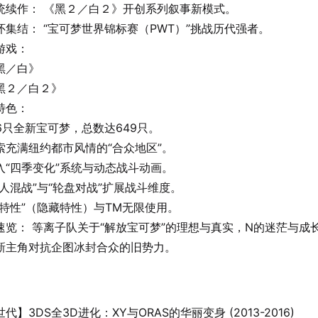
统续作： 《黑２／白２》开创系列叙事新模式。
怀集结： “宝可梦世界锦标赛（PWT）”挑战历代强者。
游戏：
黑／白》
黑２／白２》
特色：
56只全新宝可梦，总数达649只。
索充满纽约都市风情的“合众地区”。
入“四季变化”系统与动态战斗动画。
三人混战”与“轮盘对战”扩展战斗维度。
梦特性”（隐藏特性）与TM无限使用。
速览： 等离子队关于“解放宝可梦”的理想与真实，N的迷茫与成
新主角对抗企图冰封合众的旧势力。
代】3DS全3D进化：XY与ORAS的华丽变身 (2013-2016)