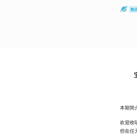
散
通
本期简
欢迎收
些在任