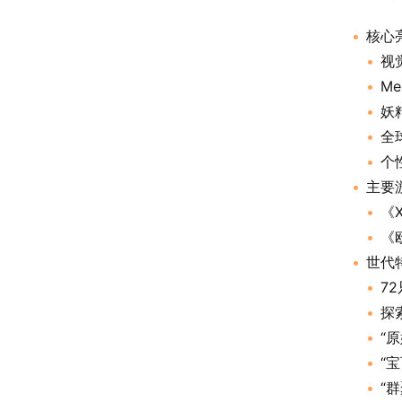
核心
视
M
妖
全
个
主要
《
《
世代
7
探
“
“
“