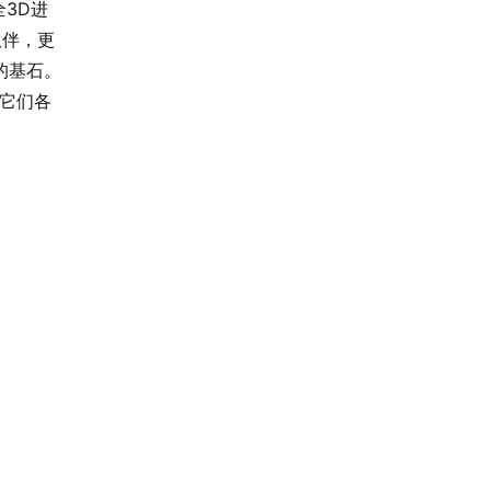
全3D进
伙伴，更
的基石。
及它们各