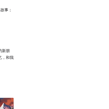
年故事；
的新朋
忆，和我