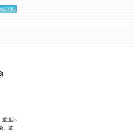
点击下载
)
，重温那
验、革