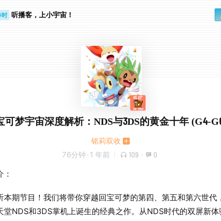
步时
勤路上
听播客，上小宇宙！
宝可梦宇宙深度解析：NDS与3DS的黄金十年 (G4-G6
铭莉双收
76分钟
·
1 年前
109
·
0
介：
听本期节目！我们将带你穿越回宝可梦的第四、第五和第六世代
天堂NDS和3DS掌机上诞生的经典之作。从NDS时代的双屏新体