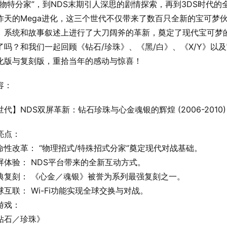
“物特分家”，到NDS末期引人深思的剧情探索，再到3DS时代的
炸天的Mega进化，这三个世代不仅带来了数百只全新的宝可梦
、系统和故事叙述上进行了大刀阔斧的革新，奠定了现代宝可梦
了吗？和我们一起回顾《钻石/珍珠》、《黑/白》、《X/Y》以
化版与复刻版，重拾当年的感动与惊喜！
容：
代】NDS双屏革新：钻石珍珠与心金魂银的辉煌 (2006-2010)
亮点：
命性改革： “物理招式/特殊招式分家”奠定现代对战基础。
屏体验： NDS平台带来的全新互动方式。
典复刻： 《心金／魂银》被誉为系列最强复刻之一。
球互联： Wi-Fi功能实现全球交换与对战。
游戏：
钻石／珍珠》