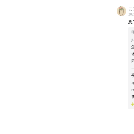
云
202
想
j