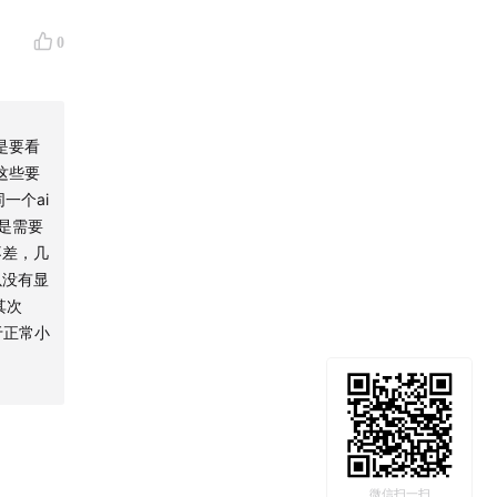
0
还是要看
这些要
一个ai
是需要
不差，几
以没有显
其次
对于正常小
微信扫一扫