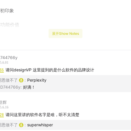
I初印象
I功能价值
展开Show Notes
美商业模式差异
品设计对比
744766y
5.6.01
面端AI
:55
请问designVP 这里提到的是什么软件的品牌设计
明恩做不了
:
Perplexity
听！
D744766y
:
好滴！
喜欢这期节目，别忘了订阅、点赞、分享！也欢迎在评论区留言
享你对AI产品设计的看法。
培辉
5.6.16
:28
请问这里讲的软件名字是啥，听不太清楚
明恩做不了
:
superwhisper