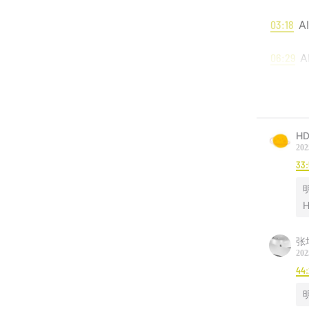
03:18
A
06:29
A
12:59
中
18:36
产
HD
202
44:12
桌
33
感谢收
H
如果你
动，分
张
202
44