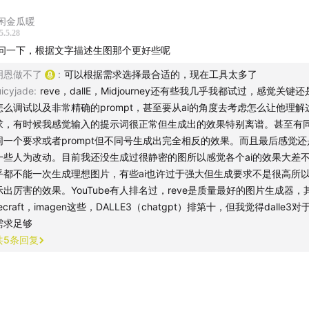
闲金瓜暖
5.5.28
问一下，根据文字描述生图那个更好些呢
明恩做不了
:
可以根据需求选择最合适的，现在工具太多了
uicyjade
:
reve，dallE，Midjourney还有些我几乎我都试过，感觉关键
怎么调试以及非常精确的prompt，甚至要从ai的角度去考虑怎么让他理解
求，有时候我感觉输入的提示词很正常但生成出的效果特别离谱。甚至有同
同一个要求或者prompt但不同号生成出完全相反的效果。而且最后感觉还
一些人为改动。目前我还没生成过很静密的图所以感觉各个ai的效果大差
乎都不能一次生成理想图片，有些ai也许过于强大但生成要求不是很高所
示出厉害的效果。YouTube有人排名过，reve是质量最好的图片生成器，
recraft，imagen这些，DALLE3（chatgpt）排第十，但我觉得dalle3
需求足够
共
5
条回复