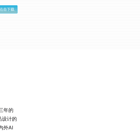
点击下载
三年的
品设计的
外AI
。