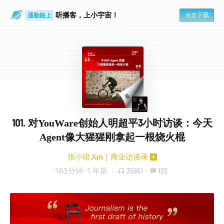
通勤路上
听播客，上小宇宙！
点击下载
眼睛好累
101. 对YouWare创始人明超平3小时访谈：今天
Agent像大猩猩刚拿起一根烧火棍
张小珺Jùn｜商业访谈录
163分钟
·
1 年前
35951
·
122