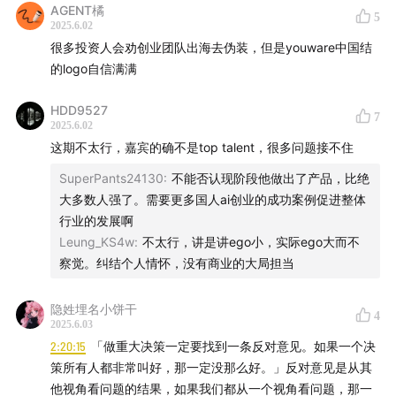
37:42
字节产品方法论劣势是什么？“它会磨灭掉很多灵光
AGENT橘
5
一现的创意”
2025.6.02
很多投资人会劝创业团队出海去伪装，但是youware中国结
39:35
“数据是‘开车的后视镜’，但它不能指引你前进”
的logo自信满满
41:03
字节没有乔布斯，字节没有张小龙，但字节有一鸣啊
HDD9527
7
2025.6.02
——有一些很小很小的创业团队，一鸣都聊过了
这期不太行，嘉宾的确不是top talent，很多问题接不住
42:08
怎么看字节过去这些年出来了许多创业者，但无人
SuperPants24130
:
不能否认现阶段他做出了产品，比绝
大多数人强了。需要更多国人ai创业的成功案例促进整体
大成？
行业的发展啊
Leung_KS4w
:
不太行，讲是讲ego小，实际ego大而不
43:28
23年和杨植麟聊了10个小时
，聊音乐、艺术、爱
察觉。纠结个人情怀，没有商业的大局担当
好、产品、过去的经历，实在是到晚上8点我们要去吃
pizza，我说“要不给我讲讲技术吧”
隐姓埋名小饼干
4
2025.6.03
50:14
海外产品Noisee的走红与骤停
2:20:15
「做重大决策一定要找到一条反对意见。如果一个决
策所有人都非常叫好，那一定没那么好。」反对意见是从其
01:03:03
字节能成为字节，契合了时代几个重要变量（移
他视角看问题的结果，如果我们都从一个视角看问题，那一