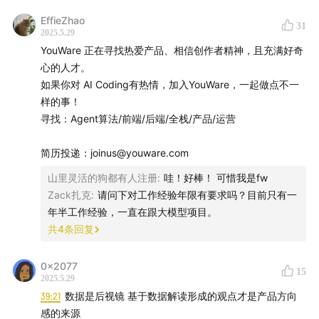
EffieZhao
31
2025.5.29
YouWare 正在寻找热爱产品、相信创作者精神，且充满好奇
心的人才。
如果你对 AI Coding有热情，加入YouWare，一起做点不一
样的事！
寻找：Agent算法/前端/后端/全栈/产品/运营
简历投递：joinus@youware.com
山里灵活的狗都有人注册
:
哇！好棒！ 可惜我是fw
Zack扎克
:
请问下对工作经验年限有要求吗？目前只有一
年半工作经验，一直在跟大模型项目。
共
4
条回复
我们的播客节目在
腾讯新闻首发
，大家可以前往关注
哦，这样可以第一时间获取节目信息和更多新闻资
0x2077
15
讯：）
2025.5.29
39:21
数据是后视镜 基于数据解读形成的观点才是产品方向
感的来源