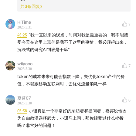
19:43
哎，好惨，惨痛的经历——我是输掉比赛最多的队
共
3
条回复
员，也是拿最佳辩手最多的队员
HiTime
7
2025.5.31
23:06
那是学长的退役比赛，我到今天还很愧疚
46:25
“我一直以来的观点，时间对我是最重要的，我不能接
受今天在这里上班但是我不干这里的事情，我必须得出来，
产品经理之路的前三站：OnePlus、ByteDance、
沉浸式的研究AI到底是干嘛”
Moonshot
wiiyooo
7
26:37
产品经理之路第一站：OnePlus导师带我们去坐地
2025.5.30
铁、逛商场
token的成本未来可能会指数下降，去优化token产生的价
值，不就跟移动互联网时，去优化流量消耗一样
30:18
“体验不是数据”：续航数据和续航体验不划等号，
夏普07
95-100%和0-5%电量是用户对体验最敏感焦虑的时候
6
2025.5.30
05:38
小珺真是一个非常好的采访者和提问者，嘉宾说他因
33:58
产品经理之路第二站：刚去字节极不适应，觉得自
为自由散漫选择武大，小珺马上问，那你经受过什么挫折
己很菜
吗？非常好的问题！