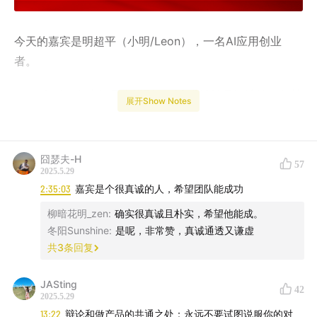
今天的嘉宾是明超平（小明/Leon），一名AI应用创业
者。
2024年的AI叙事还是大模型，《商业访谈录》访谈了杨植
展开Show Notes
麟、王小川、李开复等大模型公司创始人；稍一转眼，
2025年的AI叙事已然变成应用公司和Agent——
新的主角
登场了。
囧瑟夫-H
57
2025.5.29
这集节目和往期
《对Manus创始人肖弘的3小时访谈：世
2:35:03
嘉宾是个很真诚的人，希望团队能成功
界不是线性外推，做博弈中的重要变量》
一样，
也是来自
柳暗花明_zen
:
确实很真诚且朴实，希望他能成。
一线“AI应用爆发”、“Agent爆发”的前沿声音。
冬阳Sunshine
:
是呢，非常赞，真诚通透又谦虚
共
3
条回复
在中国创投圈，明超平是一位创业伊始就受到资本相对共
识的创业者。他出生于95年，曾先后在OnePlus、
JASting
42
2025.5.29
ByteDance、Moonshot做产品。这是他第一次做CEO，
13:22
辩论和做产品的共通之处：永远不要试图说服你的对