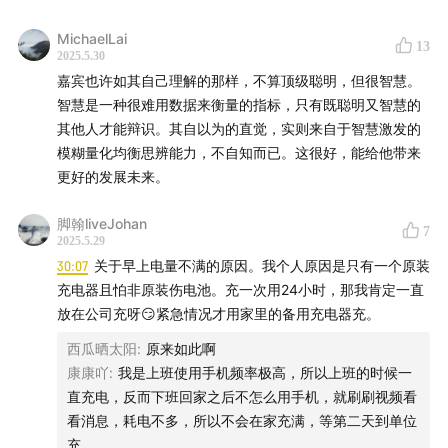
MichaelLai
13
2025.5.30
嘉宾也许如其自己理解的那样，不算顶级聪明，但很智慧。
03:16
开始的快问快答
智慧是一种很难用数据来衡量的指标，只有既聪明又智慧的
其他人才能辩识。其自以为的直觉，实则来自于智慧激发的
那些散漫的叛逆的挫败的少年成长
模糊量化均衡思辨能力，不自知而已。这很好，能给他带来
更好的发展未来。
04:36
童年和少年片段
脚翰liveJohan
7
06:52
我在武大打辩论，尤其擅长四辩
2025.5.29
30:07
关于早上电量不满的原因。我个人原因是只有一个原装
13:00
辩论让我学会的最重要的：
“永远具有第三方视角，
充电器且怕非原装伤电池。充一次用24小时，那我肯定一直
放在公司充呀😏紧急情况才用家里的备用充电器充。
辩论不是说服你的对手”，“1秒钟把自己变成傻子”（by张
小龙）
西瓜晒太阳
:
原来如此啊
康康吖
:
我是上班使用手机频率极高，所以上班的时候一
14:40
大学后两年基本睡在实验室里，沉浸式打“智能汽车
直充电，反而下班回家之后不怎么用手机，就刷刷视频看
竞赛”，拿了国奖
看消息，耗电不多，所以不会在家充满，等第二天到单位
充