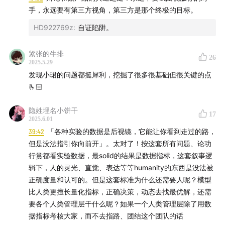
发的第一个产品叫YouWare。
手，永远要有第三方视角，第三方是那个终极的目标。
他和我们此前的两位嘉宾有一些渊源：一个是杨植麟，
HD922769z
:
自证陷阱。
2023年他和杨植麟深谈了10个小时，从白天到黑夜，聊
紧张的牛排
完决定加入Moonshot；另一个是肖宏，有时候我会听到
26
2025.5.29
创投业人士将小明与小红对比来聊，说他们都属于
发现小珺的问题都挺犀利，挖掘了很多很基础但很关键的点
“Hands-on型、产品型创业者”
。
🫰🏻
是不是这样呢？今天的3小时访谈希望能呈现小明的真实
隐姓埋名小饼干
17
2025.6.01
状态，是不是大家说了算。
39:42
「各种实验的数据是后视镜，它能让你看到走过的路，
但是没法指引你向前开」。太对了！按这套所有问题、论功
不过，虽然老被关联，小红与小明至今没见过。
行赏都看实验数据，最solid的结果是数据指标，这套叙事逻
辑下，人的灵光、直觉、表达等等humanity的东西是没法被
期待2025，我们和AI共同进步：）
正确度量和认可的。但是这套标准为什么还需要人呢？模型
比人类更擅长量化指标，正确决策，动态去找最优解，还需
要各个人类管理层干什么呢？如果一个人类管理层除了用数
据指标考核大家，而不去指路、团结这个团队的话