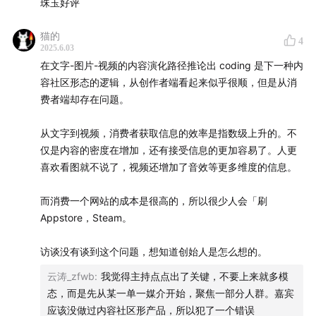
珠玉好评
经验适用我们的生产需求
猫的
4
01:53:54
我设想的OS Agent：它是活的
2025.6.03
在文字-图片-视频的内容演化路径推论出 coding 是下一种内
01:58:26
Agent接下来会像人类社会出现部落，遇到信任
容社区形态的逻辑，从创作者端看起来似乎很顺，但是从消
问题，需要身份证、密码锁
费者端却存在问题。
02:03:33
过去2年对AI技术和产品的观察（以更高效的方
从文字到视频，消费者获取信息的效率是指数级上升的。不
仅是内容的密度在增加，还有接受信息的更加容易了。人更
式消耗token、压榨智能）
喜欢看图就不说了，视频还增加了音效等更多维度的信息。
第一次做CEO
而消费一个网站的成本是很高的，所以很少人会「刷
Appstore，Steam。
02:14:50
给你的员工提供情绪价值
访谈没有谈到这个问题，想知道创始人是怎么想的。
02:19:53
90后founders更自信、更洒脱、更叛逆
云涛_zfwb
:
我觉得主持点点出了关键，不要上来就多模
02:21:17
融资风生水起，我却感觉如履薄冰
态，而是先从某一单一媒介开始，聚焦一部分人群。嘉宾
应该没做过内容社区形产品，所以犯了一个错误