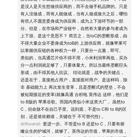
01:17:52
只给用户一个Chatbot输入框，是蛮不负责任的
是没人是天生想做供应商的，而不去做手机品牌的。只是
有人没做成，而有人能做成，当有人做成做大之后，哪怕
01:21:18
今天Coding发展和当年Camera类似，早期聊相
有些人不愿意委身成为供应商，成为上下游环节的一部
机说的是“拿着单反的人”，巨大变化是出现了新的人群
分。但是，在市场和产业链中，自然有大量的参与者成为
——“手机摄影师”
上下游。是这个意思不？ 简言之，当toC的垄断形成，由
不得大量企业不委身成为toB的 上游供应商，就像苹果可
01:23:50
早期趋势变量是出现新的人群，增速快，
今天的
以掌握供应链的各种权力一样，只要分一点羹，即可。
新人群是“Vibe Coder（氛围编程师）”
类似的，当高通芯片你不得不用，小米利润率再低，买办
分一点利润就足够了，只要体量大。所以当最终垄断巨头
01:25:23
今天Anthropic是不是承担索尼的角色？其他创业
形成，由不得其他人抗议。 结论就是，战争的关键点，
还是在于，直接抢占用户，直接面对用户。是这样吗，除
公司把时间花在Camera/基座模型上，还是花在——随着
非 基础能力上 再次发生变革，且是垄断式的壁垒，不会
Camera迭代出现了Snapchat、Instagram、TikTok、
被短期接近的变革(就像高通 台积电 英伟达 这样，他们是
TikTok Live
to B版的 苹果谷歌。而国内类似小米这类大厂， 虽然to
C，但命脉不在自己手里。说到底，不是to C和 to B的区
今天的Agent就像大猩猩刚拿起一根烧火棍
别，还是谁依赖谁，关键在于 不可替代性) 。
drifoverat
:
更进一步。不管是to B 还是to C，只要有俯
01:37:12
Agent未来可能的两种生态：类比新加坡vs美国
瞰众生的护城河，就够了。英伟达的市值，苹果的市值，