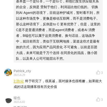
基本盘一个是to B，一个是to C，和他们发生供应链关系
01:40:44
Page rank变成Agent rank
的企业，反倒是 受制于他们，利润远比他们低的。 切换
到AI Agent的语境下，目前这种护城河，暂时看不到，所
01:42:07
如果你把所有to C公司都变成to B公司，会受到
以这种市场竞争，更像是移动互联网，而不是消费电子。
大家的反抗
那么这种语境下，反倒是to C 更有优势了，但是，这里的
C是不是普通消费者，而是agent消费者，或者AI 消费
01:44:02
Agent的网络效应
者，B端也可以属于这类消费者。换句话说，这场战争
中，就目前而言，类似于互联网地推，渠道这些才是最有
01:46:02
我们也想成为OS Agent呀！——路径不告诉
效的方式，因为应用产品同质化 不可避免，以前是百团
你：）
大战，未来可能是千万个连排 在同质化的混战，微小团
队，以及单人公司可能层出不穷。
01:46:30
我对团队说：
“咱们99.9%是要死掉的”
Patrick_cty
3
01:46:57
今天的Agent像一个大猩猩拿起石头开始砸东西
2025.6.29
2:39:42
终于听完了，很真诚，面对媒体也很稚嫩，如果能大
01:47:58
“永远相信Model会变好，永远相信Model和你无
成的话这期播客很有历史价值
关”
噬也
3
2025.6.02
01:49:50
基础模型在造更聪明的人，应用公司在通过环境/