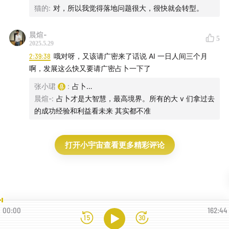
02:23:35
有意识地对抗Ego
猫的
:
对，所以我觉得落地问题很大，很快就会转型。
02:33:45
棋手和对弈的人
晨煊-
5
2025.5.29
02:36:57
最后的快问快答
2:39:38
哦对呀，又该请广密来了话说 AI 一日人间三个月
啊，发展这么快又要请广密占卜一下了
张小珺
:
占卜…
晨煊-
:
占卜才是大智慧，最高境界。所有的大 v 们拿过去
的成功经验和利益看未来 其实都不准
相关单集：
打开小宇宙查看更多精彩评论
和杨植麟聊大模型创业这一年：人类理想的增量、有概率
的非共识和Sora
和王小川聊再创业这一年：回应朱啸虎与中国AGI第三种
00:00
162:44
可能