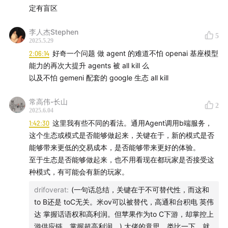
动设备普及、带宽速度、推荐引擎）
定有盲区
跳下大船创业啦！
李人杰Stephen
5
2025.5.29
01:05:05
立马就遇到the bitter lesson（苦涩的教训）
2:06:14
好奇一个问题 做 agent 的难道不怕 openai 基座模型
能力的再次大提升 agents 被 all kill 么
01:11:59
想雕花的本能，情不自禁给它更多脚手架，你会和
以及不怕 gemeni 配套的 google 生态 all kill
这个时代的最大变量背道而驰
常高伟-长山
2
2025.6.04
01:12:45
突然意识到，这个东西不对劲——产品没上线就
1:42:30
这里我有些不同的看法。通用Agent调用b端服务，
停掉了
这个生态或模式是否能够做起来，关键在于，新的模式是否
能够带来更低的交易成本，是否能够带来更好的体验。
01:13:18
失眠的顿悟：
AI时代关键指标之一是“token消耗
至于生态是否能够做起来，也不用看现在都玩家是否接受这
速度”，要追求“per token valuation”
种模式，有可能会有新的玩家。
drifoverat
:
(一句话总结，关键在于不可替代性，而这和
01:16:33
“壳”被低估了，应该叫“容器”和“环境”
（环境是人
to B还是 toC无关。米ov可以被替代，高通和台积电 英伟
的反应器）
达 掌握话语权和高利润。但苹果作为to C下游，却掌控上
游供应链，掌握超高利润。) 大佬的意思，类比一下，就