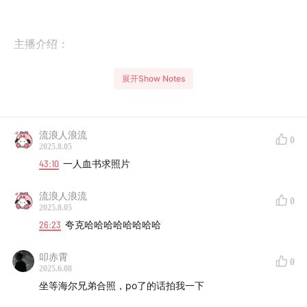
主播介绍：
洛宾，《说的全是梗》《中国脱口秀演义》作者，播客
展开Show Notes
《说的全是梗》《粤语白话杂》主理人
三七：好说喜剧主理人
流浪人浪流
0
2025.8.05
大水：好说喜剧负责人
43:10
一人血书求照片
本期嘉宾：花花，大学辅导员，喜剧演员
流浪人浪流
0
2025.8.05
26:23
夸克哈哈哈哈哈哈哈哈
叩赤霄
打工人的快乐星球已抵达！本期《都好说》脱口秀演员齐
0
2025.6.08
聚，开启「那些年我们做过的蠢事」深度探讨，那些你想
坐等海尔兄弟合照，po了的话拍我一下
做不敢做、闻所未闻的摸鱼神操作，这里全都有！