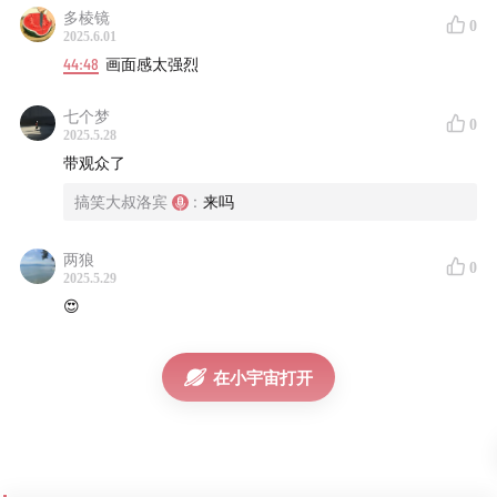
多棱镜
0
2025.6.01
44:48
画面感太强烈
02:30
-
08:30
0 第一件蠢事发生：考试作弊纸条-传家宝
七个梦
主持人罗宾分享女儿和自己的考试作弊故事，直言女儿比
0
2025.5.28
自己更蠢！
带观众了
搞笑大叔洛宾
:
来吗
08:30
-
14:30
我和我的清澈且愚蠢的学生
两狼
嘉宾花花爆料在校园中学生身上发生的趣事，直接避开
0
2025.5.29
“中间商差价” 的炸裂操作！还有学生、宿管、班主任与辅
😍
导员的告状流程大分享！！
14:30
-
16:00
校园寝室惊现粑粑杀手
在小宇宙打开
观众分享校园中骇人听闻的案发现场，究竟是人性的扭曲
还是道德的沦陷，请看观众分享！