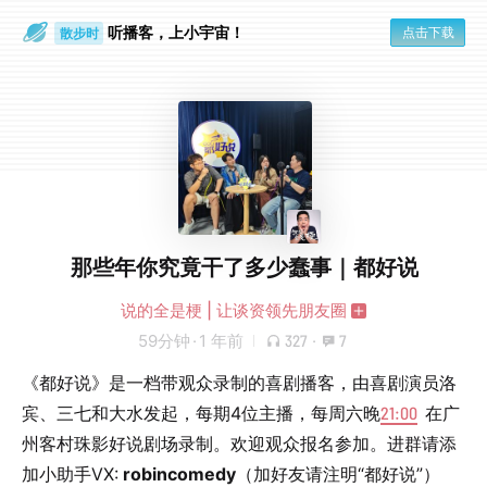
听播客，上小宇宙！
点击下载
散步时
通勤路上
那些年你究竟干了多少蠢事｜都好说
说的全是梗 | 让谈资领先朋友圈
59分钟
·
1 年前
327
·
7
《都好说》是一档带观众录制的喜剧播客，由喜剧演员洛
宾、三七和大水发起，每期4位主播，每周六晚
21:00
在广
州客村珠影好说剧场录制。欢迎观众报名参加。进群请添
加小助手VX:
robincomedy
（加好友请注明“都好说”）