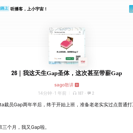
步时
勤路上
听播客，上小宇宙！
26｜我这天生Gap圣体，这次甚至带薪Gap
sago散讲
14分钟
·
1 年前
187
·
2
eta裁员Gap两年半后，终于开始上班，准备老老实实过点普通
班三个月，我又Gap啦。