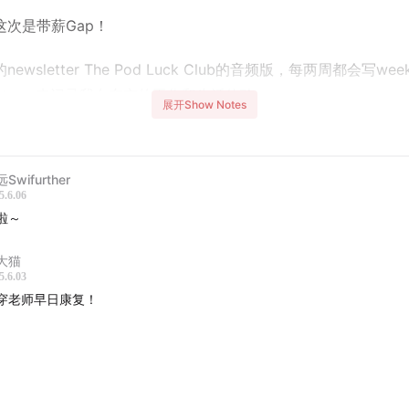
这次是带薪Gap！
ewsletter The Pod Luck Club的音频版，每两周都会写wee
letter，来记录我在东京的工作和生活体验。
展开Show Notes
八期东京生活体验报告啦。
Swifurther
有什么想听的话题，都欢迎留言或者写信告诉我呀。
5.6.06
啦～
两个小广告：
大猫
付费订阅我的newsletter，加入
The Pod Luck Club
。你会：
5.6.03
穿老师早日康复！
工作日在邮箱里收到一期播客推荐
周一篇周末长文，在未知的地点，和我一起探索自我和世界。
喜欢这份通讯稿，请将其内容与你的朋友分享，并邀请他们进行
地感激不尽。🥰