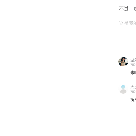
不过！
这是我的n
news
这是第
游远
如果你
202
来
下面是
大
欢迎你
202
祝
每个
每两
如果你
会由衷