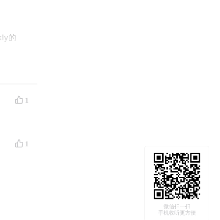
kly的
1
1
订阅。我
微信扫一扫
手机收听更方便