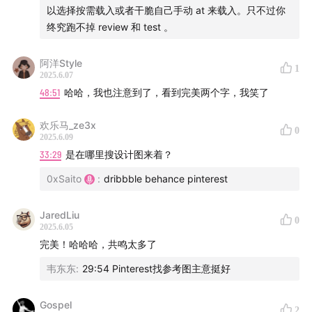
欢迎关注我们
以选择按需载入或者干脆自己手动 at 来载入。只不过你
终究跑不掉 review 和 test 。
知识星球:
t.zsxq.com
官网:
hardhacker.com
阿洋Style
1
2025.6.07
小手册:
book.hardhacker.com
48:51
哈哈，我也注意到了，看到完美两个字，我笑了
用爱发电不容易，请我们喝咖啡☕️:
afdian.net
公众号/小红书: 硬地骇客
欢乐马_ze3x
0
商务合作: hardhackerlabs@gmail.com
2025.6.09
33:29
是在哪里搜设计图来着？
另外，现在加入「硬地骇客」会员服务，即可在会员专
属的微信群与其他朋友一起畅所欲言，成为会员也是对
0xSaito
:
dribbble behance pinterest
我们持续更新最大的鼓励！
JaredLiu
0
2025.6.05
完美！哈哈哈，共鸣太多了
韦东东
:
29:54 Pinterest找参考图主意挺好
Gospel
2