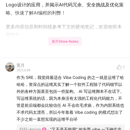
Logo设计的应用，并揭示AI代码冗余、安全挑战及优化策
略。快速了解AI编程的利弊！
更多内容信息和时间线参考下文的硬地笔记，欢迎收听本
期节目。
展开Show Notes
本shownotes由
castwise.ai
制作
本期赞助
寞月
7
2025.6.06
Podwise.ai - Podcast knowledge at 10x speed 🚀
作为 SRE，我觉得最适合 Vibe Coding 的之一就是运维了哈
哈哈，资深点的运维其实了解一个软件工程除了代码细节以
Apple Store 下载👉🏻
apps.apple.com
外的各种方面甚至包括一些架构。 AI 写运维脚本不在话下。
写运维系统的话，因为本身没有太强的工程化代码能力，不
管是前后端都会比较信任 AI 不会吹毛求疵，作为内部系统也
不求代码太漂亮，所以今年靠着 Vibe coding 的模式怼出了
不少之前一直想实现的运维平台🤣
归归-Anson
:
“又不是不能用” 的东西 vibe 一下确实非