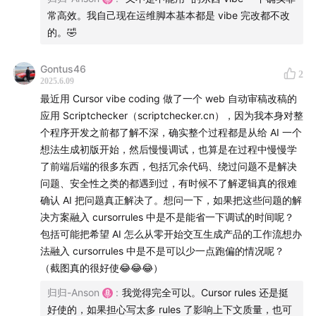
常高效。我自己现在运维脚本基本都是 vibe 完改都不改
的。🤣
Gontus46
2
2025.6.09
最近用 Cursor vibe coding 做了一个 web 自动审稿改稿的
应用 Scriptchecker（scriptchecker.cn），因为我本身对整
硬地笔记
个程序开发之前都了解不深，确实整个过程都是从给 AI 一个
想法生成初版开始，然后慢慢调试，也算是在过程中慢慢学
00:04
氛围编程 (Vibe Coding) 的起源与介绍
了前端后端的很多东西，包括冗余代码、绕过问题不是解决
问题、安全性之类的都遇到过，有时候不了解逻辑真的很难
10:02
氛围编程打造产品 Castwise：前端开发经验分享
确认 AI 把问题真正解决了。想问一下，如果把这些问题的解
决方案融入 cursorrules 中是不是能省一下调试的时间呢？
27:05
Vibe Coding 前后端开发经验对比与反思
包括可能把希望 AI 怎么从零开始交互生成产品的工作流想办
法融入 cursorrules 中是不是可以少一点跑偏的情况呢？
40:16
Vibe Coding 后端开发的关键要点与安全性探讨
（截图真的很好使😂😂😂）
扩展笔记：
castwise.ai
归归-Anson
:
我觉得完全可以。Cursor rules 还是挺
好使的，如果担心写太多 rules 了影响上下文质量，也可