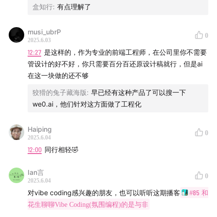
盒知行
:
有点理解了
musi_ubrP
0
2025.6.03
12:27
是这样的，作为专业的前端工程师，在公司里你不需要
管设计的好不好，你只需要百分百还原设计稿就行，但是ai
在这一块做的还不够
狡猾的兔子藏海版
:
早已经有这种产品了可以搜一下
we0.ai，他们针对这方面做了工程化
Haiping
0
2025.6.04
12:00
同行相轻🤣
Ian言
0
2025.6.04
对vibe coding感兴趣的朋友，也可以听听这期播客
#85 和
花生聊聊Vibe Coding(氛围编程)的是与非