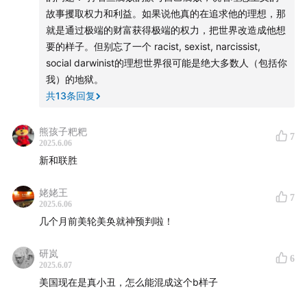
故事攫取权力和利益。如果说他真的在追求他的理想，那
On June 5, 2025, U.S. President Donald Trump and
就是通过极端的财富获得极端的权力，把世界改造成他想
the world's richest man, Elon Musk, erupted into a
要的样子。但别忘了一个 racist, sexist, narcissist,
fierce public dispute on social media, marking the
social darwinist的理想世界很可能是绝大多数人（包括你
我）的地狱。
formal (and temporary) rupture of their political
共
13
条回复
alliance. From Musk's public criticism of the
Republican "Big Beautiful Bill" to Trump suggesting
熊孩子粑粑
7
Musk suffers from "Trump Derangement Syndrome,"
2025.6.06
and then to Musk dropping the bombshell of the so-
新和联胜
called "Epstein files," the conflict between the two
姥姥王
escalated rapidly within a single day, with their war
7
2025.6.06
of words intensifying online.
几个月前美轮美奂就神预判啦！
This episode unpacks this firestorm that has
研岚
6
2025.6.07
captivated public attention. We explore whether this
美国现在是真小丑，怎么能混成这个b样子
feud stems from a clash of principles or a naked