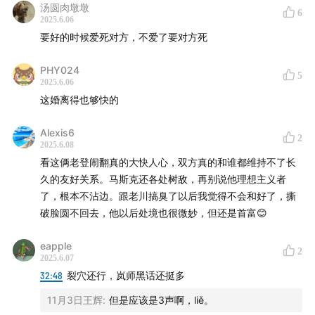
conflict of interest. We assess the true extent of
汤圆肉墩墩
6
Musk's influence within the Republican Party and the
2025.6.06
要好的时候爱死对方，不爱了要对方死
MAGA movement, and whether he overestimated his
own standing. Finally, we analyze how this fallout will
PHY024
5
impact the prospects of the "Big Beautiful Bill" bill in
2025.6.06
the Senate.
这婚离得也够快的
This episode was recorded on June 5, 2025, at
Alexis6
2
2025.6.08
approximately 10 p.m. U.S. Eastern Time.
看这俩老登闹翻真的大快人心，双方真的和谁都维持不了长
久的友好关系。马斯克还各处树敌，再别说他理想主义者
【Support Us】
了，根本不沾边。跟老川搞臭了以后我觉得不会和好了，撕
破脸圆不回去，他以后处境也很微妙，但还是首富😊
If you like our show and want to support us, please
consider the following:
eapple
2
2025.6.07
Join our membership program:
32:48
裂穴还行，岚师黑话还挺多
theamericanroulette.com
11月3日王辉
:
但是应该是3声啊，liě。