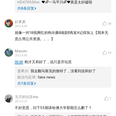
合作投稿邮箱：american.roulette.pod@gmail.com
HD476566w
:
❤️🌈一马平川🌈❤️真是太好磕啦
共
8
条回复
【时间轴】
好累累
30
00:00:36
特朗普与马斯克公开决裂
2025.6.06
就像一对18线网红的狗💩撕B闹剧❗再发X记得加上【我本无
00:07:11
决裂背后的三种理论：原则之争、利益冲突还是
意占用公共资源。。。】
积怨已久？
Mason-
19
2025.6.06
00:14:04
决裂风波对“大而美法案”的影响：参议院政治博
00:00
刚才又和好了，说只是开玩笑
弈与法案前景
斐希尔
:
我去翻马斯克的推特了，没看到说和好了
政治与足球
:
fake news
00:17:43
意见领袖还是负资产？马斯克的政治影响力与民
共
7
条回复
主党应对策略
无尽的玩笑mo
00:26:28
马斯克的底牌与共和党内派系斗争
7
2025.6.23
不好意思，问下55期讲哈佛大学那期怎么删了？
00:39:34
马斯克与政治的“水土不服”