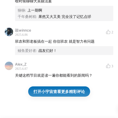
啥时候聊聊大美丽法案
Political Influence and the Democrats' Strategy
狲狲
:
上一期啊
千年桑树精
:
果然又大又美 完全没了记忆点🤣
00:26:28
Musk's Leverage and Republican Infighting
颖winnce
00:39:34
Musk's Awkward Fit in Politics
2
2025.6.06
班农和郭老板搞在一起 你信班农 就是智力有问题
【Who We Are】
鳗鱼爱好者
:
战友们好！
The American Roulette is a podcast dedicated to
helping the Chinese-speaking community understand
Alex_Z
3
2025.6.07
fast-changing U.S. politics.
关键这档节目就是读一遍你都能看到的新闻吗？
Our Hosts and Guests:
打开小宇宙查看更多精彩评论
Talich：Aficionado of American politics, culture, and
history
王浩岚 (Haolan Wang): American political enthusiast,