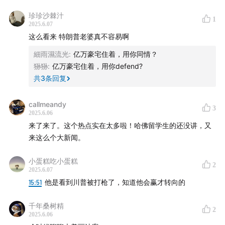
Support us on Patreon:
珍珍沙棘汁
1
www.patreon.com/americanroulette
2025.6.07
这么看来 特朗普老婆真不容易啊
Business Inquiries and fan mail:
細雨濕流光
:
亿万豪宅住着，用你同情？
american.roulette.pod@gmail.com
狲狲
:
亿万豪宅住着，用你defend?
共
3
条回复
【Timeline】
callmeandy
00:00:36
Trump and Musk's Public Fallout
3
2025.6.06
来了来了。这个热点实在太多啦！哈佛留学生的还没讲，又
00:07:11
Three Theories Behind the Fallout: A Clash of
来这么个大新闻。
Principles, a Conflict of Interest, or a Long-Building
Feud?
小蛋糕吃小蛋糕
2
2025.6.07
15:51
他是看到川普被打枪了，知道他会赢才转向的
00:14:04
The Fallout's Impact on the 'Big and Beautiful
Bill': Senate Politics and the Bill's Future
千年桑树精
2
2025.6.06
00:17:43
An Opinion Leader or a Liability? Musk's