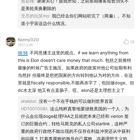
曹起曈
:
谢谢关心！据我所知，之前那期播客短暂消失不
【我们是谁】
是美轮美换删除的
无尽的玩笑mo
:
我已经去你们网站听完了（两遍）。不知
美轮美换是一档深入探讨当今美国政治的中文播客。
道小宇宙这边什么情况。
我们的主播和嘉宾：
Kenny020
10
2025.6.06
Talich：美国政治和文化历史爱好者
06:56
不同意播主这里的观点。if we learn anything from
this is Elon doesn’t care money that much. 包括之前推特
王浩岚：美国政治爱好者，岚目公众号主笔兼消息二道贩
最惨的时候广告主施压。如果政府的政策对他公司短期有利
当然好 但最终是想把国家的方向转到他认为对的方向，在这
子
里就是fiscally responsible,不能再赤字了，包括做doge。但
dc水太深 他又有点直肠子。哎。elon还是太理想主义了
小华：媒体人
sheldor
:
没有一个不在乎钱的可以做到世界首富
曹起曈：青椒，政治行为研究者
HD1001008t
:
这么纯粹真挚地要拯救美国的一个人，为
什么会出现doge处理FAA之后就把本来已经和 verion 签
主播和嘉宾的言论不代表其所在机构或其雇主的观点。
订的巨额合约，转给马斯克的私人公司starlink，这种严
重的政府行政绝不能出现的不仅存在利益冲突还从中获利
【 What We Talked About】
的问题？ 打着查腐败的旗号自己腐败，说着理想主义的