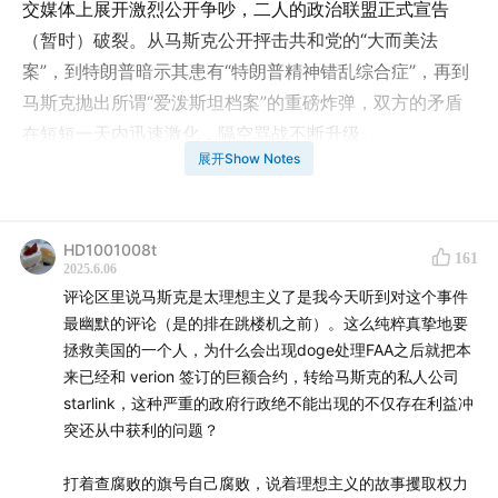
交媒体上展开激烈公开争吵，二人的政治联盟正式宣告
（暂时）破裂。从马斯克公开抨击共和党的“大而美法
案”，到特朗普暗示其患有“特朗普精神错乱综合症”，再到
马斯克抛出所谓“爱泼斯坦档案”的重磅炸弹，双方的矛盾
在短短一天内迅速激化，隔空骂战不断升级。
展开Show Notes
本期节目复盘这场引爆舆论的风暴。我们探讨了这场争吵
究竟是源于原则之争，还是赤裸裸的利益冲突？马斯克在
共和党和MAGA运动中的影响力究竟有多大，他是否高估
HD1001008t
161
2025.6.06
了自己？这场风暴又将如何影响“大而美”法案的参议院前
评论区里说马斯克是太理想主义了是我今天听到对这个事件
景。
最幽默的评论（是的排在跳楼机之前）。这么纯粹真挚地要
拯救美国的一个人，为什么会出现doge处理FAA之后就把本
本期节目录制于2025年6月5日美国东部时间晚间10点左
来已经和 verion 签订的巨额合约，转给马斯克的私人公司
右。
starlink，这种严重的政府行政绝不能出现的不仅存在利益冲
突还从中获利的问题？
【美轮美换 × 疲惫娇娃线上读书会】
打着查腐败的旗号自己腐败，说着理想主义的故事攫取权力