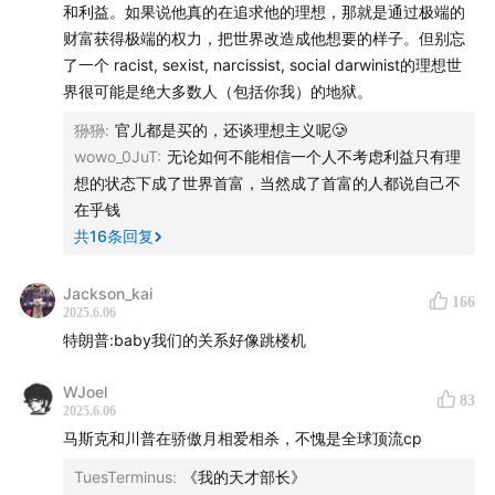
我们最近将与友台《疲惫娇娃》联合举办一场线上读书会
和利益。如果说他真的在追求他的理想，那就是通过极端的
活动，这次讨论的是今年的一本新书——
财富获得极端的权力，把世界改造成他想要的样子。但别忘
《Abundance》。
了一个 racist, sexist, narcissist, social darwinist的理想世
界很可能是绝大多数人（包括你我）的地狱。
读书会对美轮美换付费会员免费开放（请使用会员邮箱登
狲狲
:
官儿都是买的，还谈理想主义呢🥲
录在下方页面获取折扣码），也欢迎大家打赏支持。
wowo_0JuT
:
无论如何不能相信一个人不考虑利益只有理
想的状态下成了世界首富，当然成了首富的人都说自己不
详情请见此链接：
theamericanroulette.com
在乎钱
共
16
条回复
【支持我们】
Jackson_kai
166
如果喜欢这期节目并希望支持我们将节目继续做下去：
2025.6.06
特朗普:baby我们的关系好像跳楼机
也欢迎加入我们的会员计划：
theamericanroulette.com
WJoel
83
2025.6.06
会员可以收到每周2-5封newsletter，可以加入会员社
马斯克和川普在骄傲月相爱相杀，不愧是全球顶流cp
群，参加会员活动，并享受更多福利。
TuesTerminus
:
《我的天才部长》