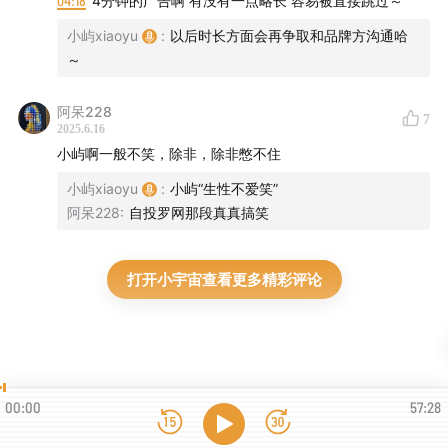
04:18
4分钟的广告啊 有没有一点略长 容易被直接跳过～
小屿xiaoyu
:
以后时长方面会再争取和品牌方沟通哈
～
阿呆228
7
2025.6.16
小屿啊一般不笑，除非，除非憋不住
小屿xiaoyu
:
小屿“生性不爱笑”
阿呆228
:
自投罗网那段真真搞笑
打开小宇宙查看更多精彩评论
00:00
57:28