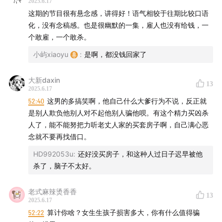
2025.6.17
这期的节目很有悬念感，讲得好！语气相较于往期比较口语
化，没有念稿感。也是很幽默的一集，雇人也没有给钱，一
个敢雇，一个敢杀。
小屿xiaoyu
:
是啊，都没钱回家了
大新daxin
13
2025.6.17
52:40
这男的多搞笑啊，他自己什么大爹行为不说，反正就
是别人欺负他别人对不起他别人骗他呗。有这个精力买凶杀
人了，能不能努把力听老丈人家的买套房子啊，自己满心恶
念就不要再找借口。
HD992053u
:
还好没买房子，和这种人过日子迟早被他
杀了，脑子不太好。
老式麻辣烫香香
13
2025.6.17
52:22
算计你啥？女生生孩子损害多大，你有什么值得骗