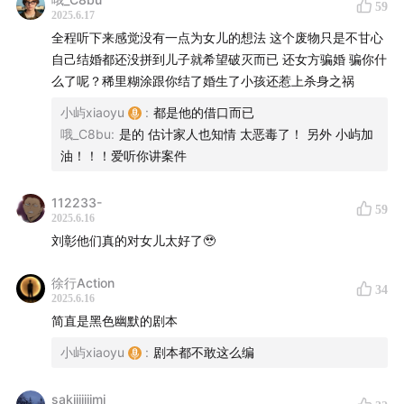
59
2025.6.17
————————————————————
全程听下来感觉没有一点为女儿的想法 这个废物只是不甘心
自己结婚都还没拼到儿子就希望破灭而已 还女方骗婚 骗你什
04:00
案件部分
么了呢？稀里糊涂跟你结了婚生了小孩还惹上杀身之祸
小屿xiaoyu
:
都是他的借口而已
05:25
行凶
哦_C8bu
:
是的 估计家人也知情 太恶毒了！ 另外 小屿加
油！！！爱听你讲案件
18:19
勘察
112233-
22:20
医院的神秘访客
59
2025.6.16
刘彰他们真的对女儿太好了🥹
29:51
奇怪的报警电话
徐行Action
34
33:12
神秘组织与幕后黑手
2025.6.16
简直是黑色幽默的剧本
47:26
真相
小屿xiaoyu
:
剧本都不敢这么编
54:20
结束
sakiiiiiiimi