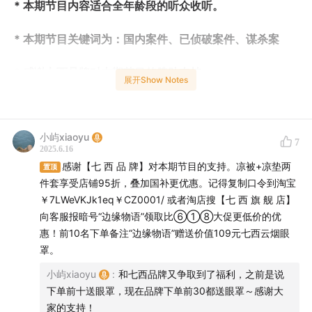
* 本期节目内容适合全年龄段的听众收听。
* 本期节目关键词为：国内案件、已侦破案件、谋杀案
* 感谢七西品牌对本期节目的赞助支持
展开Show Notes
【导语】
小屿xiaoyu
2016年4月13日凌晨，河北省邯郸市韦武庄村，夜色如
7
2025.6.16
墨，寂静无声。然而，这份宁静却被一声惨叫打破。一户
感谢【七 西 品 牌】对本期节目的支持。凉被+凉垫两
置顶
农家的外院偏房内，男主人刘璋在睡梦中被利刃划破喉
件套享受店铺95折，叠加国补更优惠。记得复制口令到淘宝
咙，鲜血如注。他艰难地爬到邻居家门口，奄奄一息地等
￥7LWeVKJk1eq￥CZ0001/ 或者淘店搜【七 西 旗 舰 店】
待救援。而他的家人，却在内院的房间里，对这场血腥的
向客服报暗号“边缘物语”领取比⑥①⑧大促更低价的优
惠！前10名下单备注“边缘物语”赠送价值109元七西云烟眼
袭击毫无察觉。
罩。
而就在案发后的第二天深夜，两名神秘男女潜入医院，试
小屿xiaoyu
:
和七西品牌又争取到了福利，之前是说
图接近受伤的刘璋。他们的真实身份是什么？又为何要对
下单前十送眼罩，现在品牌下单前30都送眼罩～感谢大
家的支持！
刘璋穷追不舍？