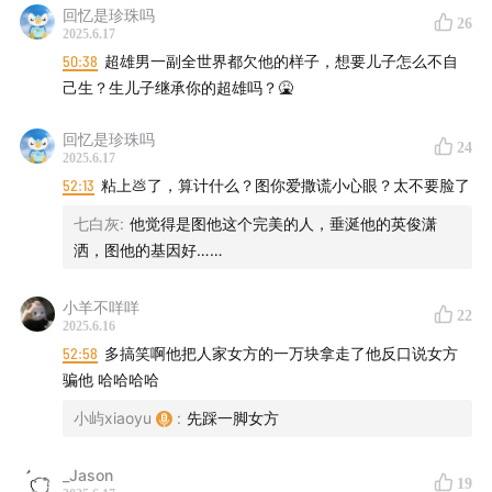
或复制口令到淘宝￥tMkLVsY1UR6￥CZ0001/
回忆是珍珠吗
26
2025.6.17
或去淘店搜【七 西 旗 舰 店】向客服报暗号“边缘物语”领
50:38
超雄男一副全世界都欠他的样子，想要儿子怎么不自
取比⑥①⑧大促更低价的优惠！
己生？生儿子继承你的超雄吗？🤮
另外边缘物语听友们还有特别惊喜：
回忆是珍珠吗
24
2025.6.17
52:13
粘上💩了，算计什么？图你爱撒谎小心眼？太不要脸了
购买凉被+凉垫两件套，或双件枕头还可以享受券后再享
95折优惠。凉被凉垫同时享受领券叠加国补优惠更划算。
七白灰
:
他觉得是图他这个完美的人，垂涎他的英俊潇
七西家成人枕头也能享受双件95折，这次申请到的优惠适
洒，图他的基因好……
用于七西家的所有产品。有兴趣的朋友可以尝试了解。
小羊不咩咩
22
2025.6.16
52:58
多搞笑啊他把人家女方的一万块拿走了他反口说女方
骗他 哈哈哈哈
小屿xiaoyu
:
先踩一脚女方
_Jason
19