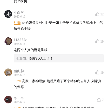
的？捞男
七白灰
12
2025.6.17
51:59
此奶奶必是村中吵架一姐！传统招式就是先躺地上，然
后开始干嚎
112233-
10
2025.6.16
这两个人真的卧龙凤雏
七白灰
:
顶级3D人士了！
猪肉脯
10
2025.6.18
51:29
高家一家神经病 然后又雇了两个精神病去杀人 刘家真
的倒霉
陈一早
7
2025.6.17