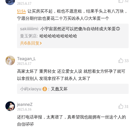
32
2025.6.17
56:11
片尾
51:54
让买房买不起，租也不愿意租，结果手头上有八万块，
宁愿分期付款也要花二十万买凶杀人🙄大笨蛋一个
感谢【七 西 品 牌】对本期节目的支持。
sakiiiiiiimi
:
小宇宙居然还可以把傻/b自动转成大笨蛋🙃
本期节目推荐七西夏凉被&纳凉垫：可以说是夏季必备床
曼玉粥店
:
哈哈哈哈哈哈哈哈哈
品了！凉被冰凉亲肤不闷热，冷柔双面的设计，凉面滑
共
6
条回复
溜、绒面软糯，可以随时根据需要翻面使用。盖在身上的
Teagan_L
感觉超清爽，可以直接贴肤睡，又舒服又安全。而且全部
33
2025.6.17
可机洗，好收纳，配色也是满满的氛围感！
高家太坏了 重男轻女 还立爱女人设 就想着女方怀孕了就可
以拿捏别人 发现拿捏不了就杀人 太坏了
有需要更换枕头的听众朋友们也可以关注七西家的枕头和
小屿xiaoyu
:
又蠢又坏
其他产品，做床品他们是专业的！
jeanneZ
【听友福利】
31
2025.6.16
还打电话举报，太离谱了，真希望我也能拥有一丝这个人的
点击链接：
mo.m.tmall.com
自信🤣🤣