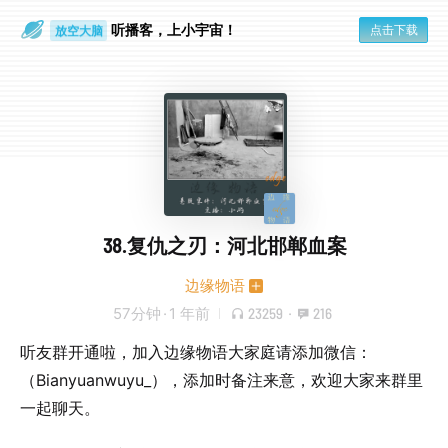
旅行路上
放空大脑
听播客，上小宇宙！
点击下载
38.复仇之刃：河北邯郸血案
边缘物语
57分钟
·
1 年前
23259
·
216
听友群开通啦，加入边缘物语大家庭请添加微信：
（Bianyuanwuyu_），添加时备注来意，欢迎大家来群里
一起聊天。