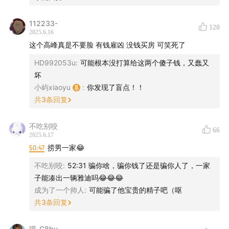
当警方逐步深入调查，一个神秘的杀人组织浮出水面，“替
112233-
120
2025.6.16
天行道”，“惩治恶霸”......
这个高峰真是不要脸 有钱雇凶 没钱买房 可笑死了
这不仅仅是一起普通的袭击案，而是一场精心策划的阴
HD992053u
:
可能根本没打算给这两个傻子钱，又蠢又
谋。隐藏在背后的，是爱恨情仇，还是人性的扭曲？
坏
小屿xiaoyu
:
你发现了盲点！！
准备好了吗？让我们一起揭开这场血案背后的真相……
共
3
条回复
【本案出现人名、地名、机构】
不吃别咬
66
2025.6.17
50:47
捞男一家😂
刘璋、赵英、刘丽、高峰、高军、强超、李铮
不吃别咬
:
52:31 骗你啥，骗你钱了还是骗你人了，一家
河北省邯郸市韦武庄村、山东菏泽
子能凑出一辆雅迪吗😂😂😂
成为了一个帅人
:
可能骗了他宝贵的精子吧（呕
【时间轴】
共
3
条回复
00:11
七西产品
哦_C8bu