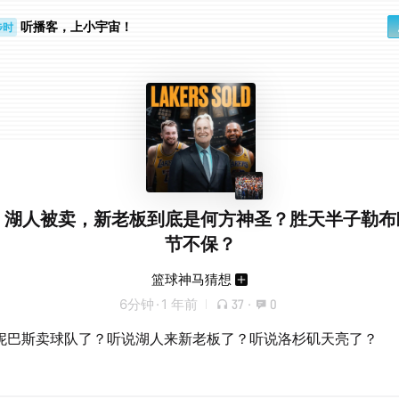
听播客，上小宇宙！
步时
勤路上
！湖人被卖，新老板到底是何方神圣？胜天半子勒布
节不保？
篮球神马猜想
6分钟
·
1 年前
37
·
0
妮巴斯卖球队了？听说湖人来新老板了？听说洛杉矶天亮了？