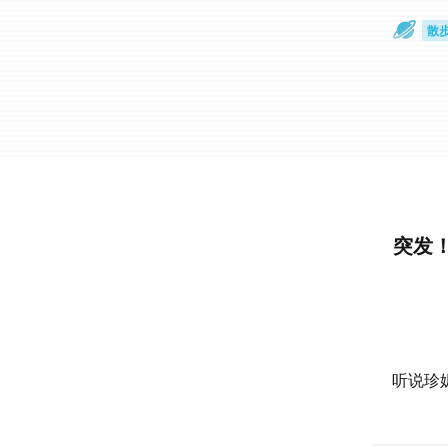
散
通
突发
听说珍