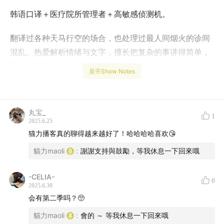
韩语口译＋医疗院所管理者＋高敏感侦测机。
翻译过各种天马行空的场合，也处理过最人间烟火的诊间
混乱。热爱解析情绪与文字，擅长把复杂的事讲得简单，
不只翻译语言，也翻译人类行为，是个正在打造自己宇宙
展开Show Notes
语言的女子。
⊹ ⊹ ⊹ ⊹ ⊹ ⊹ ⊹ ⊹ ⊹ ⊹ ⊹ ⊹ ⊹ ⊹ ⊹
丸宝_
1
2025.6.25
Katie像是我小时候吃的那种彩色的跳跳糖，她一出现整个
猫力播客真的聊得越来越好了！哈哈哈哈喜欢😘
气氛就像学生时期下课时间，几个女生围在一起轻松闲
貓力maoli
:
謝謝支持與鼓勵，等我休息一下回來哦
聊，笑声不断。
-CELIA-
我很难从一个职业标签定义她，所以我们干脆从她的女校
0
2025.6.30
的高中时期开始聊起。聊她翘课、追星、学韩文，还有荣
会有第二季吗？🥺
退后成为韩文翻译的那些日子。
貓力maoli
:
會的 ～ 等我休息一下回來哦