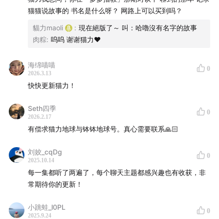
猫猫说故事的 书名是什么呀？ 网路上可以买到吗？
在韩国读书生活，和韩国男生交往，有没有什么文化差异
貓力maoli
:
現在絕版了～ 叫：哈嚕沒有名字的故事
让你觉得很冲击？
肉粽
:
呜呜 谢谢猫力❤️
如果现在有年轻人也在透过偶像、cosplay或其他兴趣找
海绵喵喵
0
到归属感，你会想对他们说什么？
2026.3.13
快快更新猫力！
现在做韩文翻译，有什么时候会觉得两种语言让你「看见
Seth四季
更多」、理解得更深？
0
2026.2.17
有偿求猫力地球与钵钵地球号。真心需要联系🙏🏻
你觉得追星、学韩文、出国、成为翻译，这整条路给了你
最珍贵的礼物是什么？
刘姣_cqDg
0
2025.10.14
如果你可以回去对高中那时候的自己说一句话，你会说什
每一集都听了两遍了，每个聊天主题都感兴趣也有收获，非
么？
常期待你的更新！
⊹ ⊹ ⊹ ⊹ ⊹ ⊹ ⊹ ⊹ ⊹ ⊹ ⊹ ⊹ ⊹ ⊹ ⊹ ⊹
小跳蛙_l0PL
0
2025.9.24