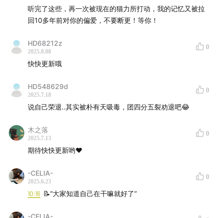
听完了这些，再一次被现在的猫力所打动，我的记忆又被拉
本期节目录制与2025年6月6日
回10多年前对你的偏爱，不要断更！等你！
｜配乐与剪辑制作｜火山
HD68212z
0
2025.8.08
｜电台视觉｜ sun
快快更新哦
《猫力电波》合作请联系maolimaoliwong@gmail.com
HD548629d
0
2025.7.18
说自己荣退..其实被朴有天吸毒，团四分五裂劝退吧😂
木之落
0
2025.7.13
期待快快更新哟❤️
-CELIA-
0
2025.6.23
10:16
📝“大家知道自己在干嘛就好了”
-CELIA-