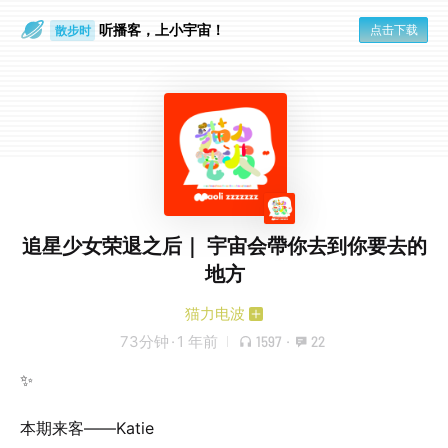
听播客，上小宇宙！
点击下载
散步时
通勤路上
追星少女荣退之后｜ 宇宙会帶你去到你要去的
地方
猫力电波
73分钟
·
1 年前
1597
·
22
✨
本期来客——Katie