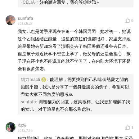
-CELIA-
:
好的谢谢回复，我会等你哒🥰～
听她分享这二十年的人生转弯，我忽然觉得—这个曾经拼
命追星的女孩，自己早就变成了一颗闪闪发亮的星星。
sunfafa
0
2025.6.23
✨
我女儿也是射手座现在在追一个韩国男团，她才初一，她说
这个团很团结正能量，追星的克拉们也都很好，家里支持她
⊹ ⊹ ⊹ ⊹ ⊹ ⊹ ⊹ ⊹ ⊹ ⊹ ⊹ ⊹ ⊹ ⊹ ⊹
追星带她去新加坡看了演唱会去了韩国暑假还准备去日本。
但是孩子最近厌学不想去上学了，做父母的还是会担心，孩
还记得那段女校生活吗？你是从什么时候开始察觉自己好
子现在还小也不能说真的就不学习了，在内陆大环境下还是
像跟这个环境格格不入的？
会有很多焦虑。
貓力maoli
:
能理解，需要找到自己和這個熱愛之間的
翘课对很多人来说是叛逆，但对你来说，好像是通往某种
動態平衡，我只是分享了一個身邊朋友的例子，希望可以
自由的门票？
帶給大家不同角度的思考🙏
sunfafa
:
谢谢猫力的回复，这集很棒。让我更加理解了我
还记得你第一次迷上的韩剧或韩团是什么吗？他们带你逃
的女儿，对于追星也不会那么焦虑啦。
离了什么，又给了你什么？
肉粽
1
「我要去韩国念书」这句话是怎么跑进你心里的？后来真
2025.7.16
的去了，那段经历和你原本想的差别在哪里？
猫力我想问，你在「多多指教」那期对谈中 聊到的那本 记录