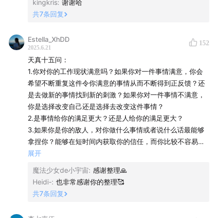
kingkris
:
谢谢哈
防火墙，怎么可以识别这些？）
共
7
条回复
6. 独自吃饭时，什么样的同性or异性来加入你，你会允许？
7. 工作中最好vs最糟状态是什么样？通常具备刻意帮助达到
Estella_XhDD
152
最好的状态，而最糟的，它是怎么发生的？
2025.6.21
8. 如果有许愿就会实现的能力，会是关于自己的什么愿望？
天真十五问：
9. 最喜欢vs最讨厌听到别人的评价是什么？
1.你对你的工作现状满意吗？如果你对一件事情满意，你会
10. 最看重合作伙伴的什么品质？而对方一旦什么品质出
希望不断重复这件令你满意的事情从而不断得到正反馈？还
现，不管TA能力有多强，你就绝对不会
是去做新的事情找到新的刺激？如果你对一件事情不满意，
11. 如果还有3天离开世界，选择只能和谁待在一起？
你是选择改变自己还是选择去改变这件事情？
12. 如果十年只能做一件事，每一天都不可以分开，时时刻刻
2.是事情给你的满足更大？还是人给你的满足更大？
呆在一起的人，你会选择谁？
3.如果你是你的敌人，对你做什么事情或者说什么话最能够
13. 如果回到过去任何一个时间点，让你改变一件事情，你
拿捏你？能够在短时间内获取你的信任，而你比较不容易发
会回到什么时候改变什么事？
现ta的潜在目的？也就是说，一个人如果刻意要骗你，或者
展开
14. 你来定义以下什么是成长？
是获得你的喜欢，ta假装成什么样子最容易成功？而你有没
魔法少女de小宇宙
:
感谢整理🙏
15. 你的偶像是谁？喜欢TA什么特质？而TA如果失去了什么
有建立自己的防火墙，怎么可以识别这些？
Heidi-
:
也非常感谢你的整理🥰
样的特质，你就不会再喜欢TA了
4.假如你一个人在餐厅吃饭，有一个陌生人走过来想要加入
共
7
条回复
16. 你喜欢TA的特质，会不会帮助你成为一个更好的人
你；如果是同性，什么样的同性你会允许？如果是异性，什
17. 请用200字总结你的人生，在向陌生人介绍的时候，是你
么样的异性你会允许？