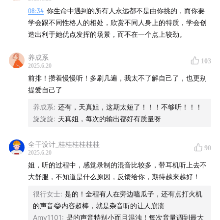
发挥优势的场景；
08:34
你生命中遇到的所有人永远都不是由你挑的，而你要
学会跟不同性格人的相处，欣赏不同人身上的特质，学会创
09:23
在一段关系里扮演主导位置，让自己成为发现问题
造出利于她优点发挥的场景，而不在一个点上较劲。
也解决问题的人；
养成系
103
10:24
Q2- 30岁的综艺编导考虑转行，该从哪些方面找到
2025.6.20
前排！攒着慢慢听！多刷几遍，我太不了解自己了，也更别
新的工作方向；
提爱自己了
11:48
理解所处行业的生命周期与本质——是谁在决定行业
养成系
:
还有，天真姐，这期太短了！！！不够听！！！
走向？
旋旋旋
:
天真姐，每次的输出都好有质量呀
13:18
每个人都具备工作能力和生活能力，找到技能背后的
全干设计_桂桂桂桂桂桂
90
2025.6.20
能力并与行业对应；
姐，听的过程中，感觉录制的混音比较多，带耳机听上去不
大舒服，不知道是什么原因，反馈给你，期待越来越好！
15:58
放下拥有的成果，人敢于去竞争才是一件有意义的
事；
很行女士
:
是的！全程有人在旁边嗑瓜子，还有点打火机
的声音😂内容超棒，就是杂音听的让人崩溃
19:17
把工作当成对自己的训练和学习的过程，而不仅仅设
Amy1101
:
是的声音特别小而且混浊！每次音量调到最大