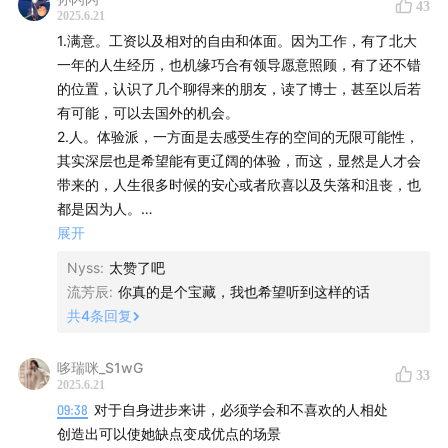
43
2025.6.21
1.满意。工资以及相对的自由和体面。因为工作，有了北大
一年的人生经历，也机缘巧合有领导愿意照顾，有了还不错
的位置，认识了几个聊得来的朋友，读了博士，甚至以后若
有可能，可以去国外的机会。
2.人。体验派，一方面是去感受生存的空间的无限可能性，
其实深层也是希望能有更辽阔的体验，而这，显然是人才会
带来的，人生很多时候的安心或者欣喜以及失落和沮丧，也
都是因为人。
3.没有敌人，有气场不合或者内心不齿的人，无视应该还是
展开
会让我纠结，如果这算是拿捏的话。
Nyss
:
太赞了吧
4.一个人，身上有某些特质让我感觉安全以及好奇，比如，
流芳辰
:
你真的是个宝藏，我也希望听到这样的话
在景德镇遇到的一人喝啤酒看书的阿姨。
共
4
条回复
5.工作中最好的状态是环境和人舒心，工作本身是自己擅长
且有成就感的事。最糟糕的状态是周遭的人不舒服，不被尊
哆瑞咪_S1wG
33
重，不被关照，工作本身也很难产生强烈的成就感和意义
2025.6.21
感。
09:38
对于自身进步来讲，必须学会和不喜欢的人相处
6.我希望我遇到最接近我理想的伴侣并被深深接纳和珍惜。
创造出可以使她缺点变成优点的场景