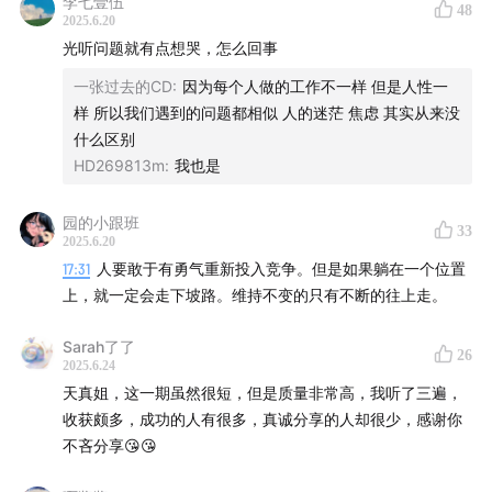
觉得最希望大家看到的你。 转需，结合某红薯版本
李七壹伍
48
5.你在工作中最好的状态是什么样子？通常需要具什么条件
2025.6.20
才能够帮助你达到最好的状态？而最糟呢？它是如何发生
光听问题就有点想哭，怎么回事
的？
一张过去的CD
:
因为每个人做的工作不一样 但是人性一
6.如果你拥有了一个许愿就一定会实现的能力，且这个愿望
样 所以我们遇到的问题都相似 人的迷茫 焦虑 其实从来没
一定是关于你自己的，你会实现什么愿望？
什么区别
7.你最喜欢听到别人夸你的内容是什么？最讨厌听到的评价
HD269813m
:
我也是
是什么？
8.如果你决定和一个人合作，最看重对方的什么品质？而对
方一旦什么品质出现，不管ta能力有多强，你就绝对不会再
园的小跟班
33
2025.6.20
跟ta合作了？
17:31
人要敢于有勇气重新投入竞争。但是如果躺在一个位置
9.如果还有3天，你就要离开之个世界了，你只能和一个人呆
上，就一定会走下坡路。维持不变的只有不断的往上走。
在一起，你会选择谁？
10.如果一件事情你只能做10年，别的什么事情都不能做，你
Sarah了了
会选择做什么事情？
26
2025.6.24
11.如果你必须和一个人在一起呆10年，每一天都不可以分
天真姐，这一期虽然很短，但是质量非常高，我听了三遍，
开，不可以自己呆着，和ta要时时刻刻呆在一起，你会选择
收获颇多，成功的人有很多，真诚分享的人却很少，感谢你
谁？
不吝分享😘😘
12.如果可以回到过去的任何一个时间点，改变一件事情，你
会回到什么时间改变什么事情？