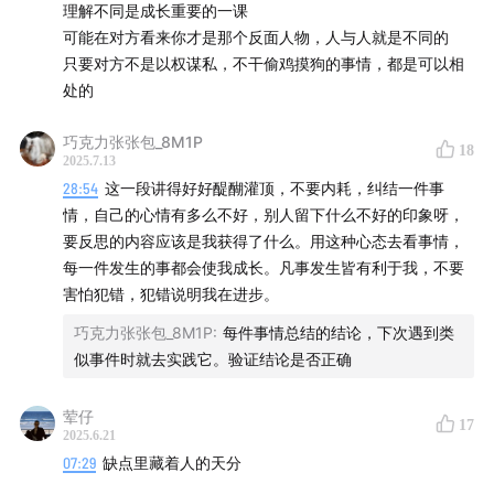
7.最喜欢听到的评价是你真的是个宝藏，一看就有福气；最
理解不同是成长重要的一课
不喜欢听到的评价是你真不讲究。
可能在对方看来你才是那个反面人物，人与人就是不同的
8.真诚
只要对方不是以权谋私，不干偷鸡摸狗的事情，都是可以相
9.妈妈
处的
10.在学术（社会学）领域深耕，有所成。
11.回到研究生选导师阶段，不选后来的黄
巧克力张张包_8M1P
18
12.对我而言，成长是很多事情因为碰壁或者思考，有了一些
2025.7.13
新的理解，今后也会在做决定和对人对事上更珍惜。
28:54
这一段讲得好好醍醐灌顶，不要内耗，纠结一件事
13.很多，吸引我的人总是有的特质是智慧、有赤诚之心，看
情，自己的心情有多么不好，别人留下什么不好的印象呀，
过辽阔的世界，坦诚，永葆好奇。
要反思的内容应该是我获得了什么。用这种心态去看事情，
14.一个时刻总是自我剖析和反思的人，一个在亲密关系里迷
每一件发生的事都会使我成长。凡事发生皆有利于我，不要
糊和试图理清的人。这个人道德感高，边界感强，怕辜负别
害怕犯错，犯错说明我在进步。
人，也怕被辜负，迷信智慧和可能性。
巧克力张张包_8M1P
:
每件事情总结的结论，下次遇到类
似事件时就去实践它。验证结论是否正确
荤仔
17
2025.6.21
07:29
缺点里藏着人的天分