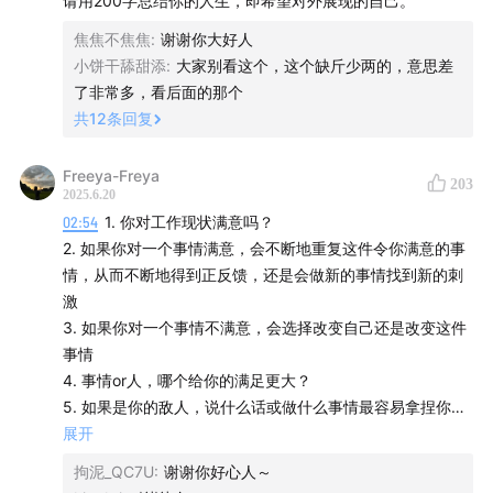
复盘是为了得到结论，在新的经历中验证结论的可
请用200字总结你的人生，即希望对外展现的自己。
行性；
焦焦不焦焦
:
谢谢你大好人
小饼干舔甜添
:
大家别看这个，这个缺斤少两的，意思差
29:49
为什么去留学？每个人的选择不止有单一归因；
了非常多，看后面的那个
共
12
条回复
31:28
精准提问是一个思考过程，帮助自己和他人更了解
底层根本；
Freeya-Freya
203
2025.6.20
BGM：《Give Me》
02:54
1. 你对工作现状满意吗？
2. 如果你对一个事情满意，会不断地重复这件令你满意的事
情，从而不断地得到正反馈，还是会做新的事情找到新的刺
激
3. 如果你对一个事情不满意，会选择改变自己还是改变这件
事情
4. 事情or人，哪个给你的满足更大？
5. 如果是你的敌人，说什么话或做什么事情最容易拿捏你，
能够在短时间内建立对TA的信任，而你比较不容易发现TA的
展开
潜在目的（也就是说，一个人如果要刻意地骗你，或者让你
拘泥_QC7U
:
谢谢你好心人～
喜欢，TA假装成什么样子最容易成功？而你没有建立自己的