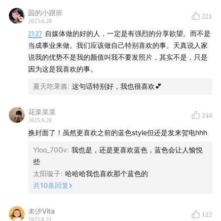
望？
园的小跟班
221
最喜欢vs最讨厌听到别人的评价是什么？
2025.6.20
最看重合作伙伴的什么品质？
21:27
自媒体做的好的人，一定是有强烈的分享欲望。而不是
当成事业来做。我们应该做自己特别喜欢的事。天真说人家
如果还有3天离开世界，选择只能和谁待在一起？
说我的优势不是我的颜值叫我不要发照片，其实不是，只是
如果十年只能做一件事，你会选择做什么？
因为这是我喜欢的事。
如果回到任意时间点，你会回到什么时候改变什么事？
夏天吃果酱
:
这句话特别好，我也很喜欢💕
请定义什么是成长？
你的偶像是谁？喜欢TA什么特质？
花菜菜菜
请用200字总结你的人生，即希望对外展现的自己。
244
2025.6.20
换封面了！虽然更喜欢之前的蓝色style但还是发来贺电hhh
04:27
Q1-与工作风格完全不同的同事协作，结果不如预期
Yloo_70Gv
:
我也是，还是更喜欢蓝色，蓝色会让人愉悦
而感到内耗，如何调整心态；
些
太阳璇子
:
哈哈哈我也喜欢那个蓝色的
06:52
一个人的天分其实藏在缺点里，而缺点是不自觉地
共
10
条回复
会做的事情；
未汐Vita
08:52
理解不同，学会与“不喜欢”的人相处，创造利于个体
122
2025.6.21