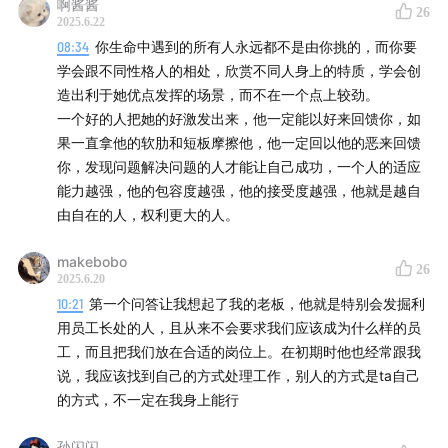
啊酱酱
26
13.你来定义一下什么是成长？
2025.6.22
14.你的偶像是谁，你喜欢ta什么？而ta如果失去了什么特
08:34
你生命中遇到的所有人永远都不是由你挑的，而你要
质，你就不会再喜欢ta了？你喜欢ta的特质，会不会帮助你
学会跟不同性格人的相处，欣赏不同人身上的特质，学会创
成为一个更好的人？
造出利于她优点发挥的场景，而不在一个点上较劲。
15.请用200个字总结一下自己的人生，在向陌生人介绍的时
一个好的人把她的好激发出来，他一定能以好来回馈你，如
候，是你最希望大家看到的你。
果一直拿他的软肋和短板摩擦他，他一定回以他的恶来回馈
你，发现问题解决问题的人才能让自己成功，一个人的适应
能力越强，他的包容度越强，他的接受度越强，他就是越自
由自在的人，权利更大的人。
makebobo
26
2025.6.20
10:21
第一个问答让我想起了我的老板，他就是特别会发掘利
用员工长处的人，且从来不会要求我们应该成为什么样的员
工，而且把我们放在合适的岗位上。在初期时他也经常跟我
说，我应该找到自己的方式处理工作，别人的方式是ta自己
的方式，不一定在我身上能行
孙闪闪