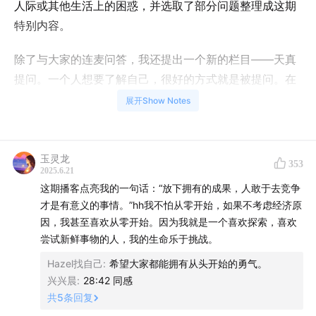
人际或其他生活上的困惑，并选取了部分问题整理成这期
特别内容。
除了与大家的连麦问答，我还提出一个新的栏目——天真
提问。一个人想要了解自己，很好的方式就是被提问。在
节目的开始，我提了关于自我探索的15个问题，当你认真
展开Show Notes
作答之后，看看有没有帮你更了解自己。
00:35
「天真15问」与自己对话，找到真答案
玉灵龙
353
2025.6.21
你对工作现状满意吗？
这期播客点亮我的一句话：“放下拥有的成果，人敢于去竞争
事情or人，哪个给你的满足更大？
才是有意义的事情。”hh我不怕从零开始，如果不考虑经济原
因，我甚至喜欢从零开始。因为我就是一个喜欢探索，喜欢
如果是你的敌人，说什么话最能够拿捏你？
尝试新鲜事物的人，我的生命乐于挑战。
独自吃饭时，什么样的同性or异性来加入你，你会允
Hazel找自己
:
希望大家都能拥有从头开始的勇气。
许？
兴兴晨
:
28:42 同感
工作中最好vs最糟状态是什么样？通常具备哪些条件？
共
5
条回复
如果有许愿就会实现的能力，会是关于自己的什么愿