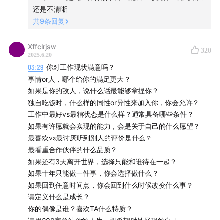
定为一个结果；
还是不清晰
共
9
条回复
19:27
Q3-大厂审核岗裁员后回流，担心工作不稳定，规划
转岗并发展自媒体副业；
Xffclrjsw
320
2025.6.20
03:29
你对工作现状满意吗？
20:40
自媒体做得好，通常是因为具备强烈个人魅力和表
事情or人，哪个给你的满足更大？
达欲望；
如果是你的敌人，说什么话最能够拿捏你？
独自吃饭时，什么样的同性or异性来加入你，你会允许？
21:41
保持真实的分享，做自己真正热爱的事情才可能成
工作中最好vs最糟状态是什么样？通常具备哪些条件？
功；
如果有许愿就会实现的能力，会是关于自己的什么愿望？
最喜欢vs最讨厌听到别人的评价是什么？
23:09
Q4-直播运营门槛低，怎样在这个领域有更好的发展
最看重合作伙伴的什么品质？
和晋升空间？
如果还有3天离开世界，选择只能和谁待在一起？
如果十年只能做一件事，你会选择做什么？
25:39
上手容易的工作，真正做好比较难，也更看重个人
如果回到任意时间点，你会回到什么时候改变什么事？
的技巧和训练；
请定义什么是成长？
你的偶像是谁？喜欢TA什么特质？
27:24