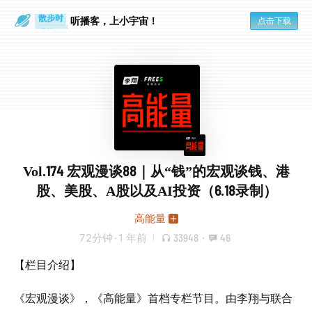
散步时
通勤路上
听播客，上小宇宙！
点击下载
Vol.174 宏观漫谈88｜从“钱”的宏观谈钱、港
股、美股、A股以及AI投资（6.18录制）
高能量
72分钟
·
1 年前
33948
·
46
【栏目介绍】
《宏观漫谈》，《高能量》首档专栏节目。由李翔与联合