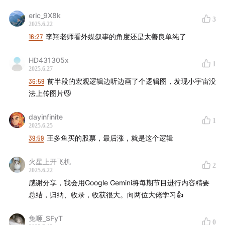
32:53
如何看待Meta以近150亿美元收购人工智能初创公
eric_9X8k
3
2025.6.22
司Scale AI？
16:27
李翔老师看外媒叙事的角度还是太善良单纯了
35:25
除了基本面外，二级市场的核心驱动力还包括全球
HD431305x
资金的流动性变化。目前，许多人关心的问题是，AI投资
1
2025.6.27
在美国接下来会怎么样，美股、港股和A股又会怎么样？
36:59
前半段的宏观逻辑边听边画了个逻辑图，发现小宇宙没
这些问题很难立刻给出确切答案。不过，如果从影响全球
法上传图片😼
资金流动性的因素来推断，或许可以找到一些线索。
dayinfinite
1
2025.6.25
41:17
一级市场的投资成就感源于见证已投项目“从0到10”
39:59
王多鱼买的股票，最后涨，就是这个逻辑
的成长历程；二级市场的投资成就感则来自于对市场趋势
的正确预判，并在与大多数人想法不一致时，也能坚定信
火星上开飞机
2
2025.6.22
念并赚到钱。
感谢分享，我会用Google Gemini将每期节目进行内容精要
总结，归纳、收录，收获很大。向两位大佬学习👍
42:39
全球资金的超级流动性可能会推动某些公司市值的
大幅上升。作为投资人，此刻要做的，是不是去分析这些
兔咂_SFyT
0