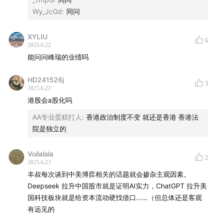
到部分外媒舆论的影响，中国市场被评估为高风险市场；
Wy_JcGd
:
同问
而欧洲市场则因俄乌战争的影响，同样被视为高风险，难
以进行合理配置。与此同时，一些新兴市场由于体量较
XYLIU
6
2025.6.22
小，难以容纳大体量资金。在这种情况下，能够容纳这些
能问问峰瑞的业绩吗
巨额资金的市场似乎只剩下了美国。
HD241526j
3
22:24
随着大量资金涌入美国资本市场，市场需要找到合
2025.6.22
理概念来支撑与之带来的上涨。GPT-3.5大模型的推出及
港股会a股化吗
其引发的技术热潮成了这一流动性周期里的受益者，但或
AA专业蛋糕打人
:
香港政治制度不变 就还是香港 香港法
许这些相关AI公司的价值被高估了。
院是独立的
30:15
全球超宽松货币政策带来的巨额资金量，以及资金
Voilalala
2
2025.6.23
集中流向美国资本市场，这两个小概率事件的叠加是比较
丰叔每次谈到中美博弈相关的话题就会掺杂主观因素。
少见的。未来，全球资金流动有望逐步回归更为合理的状
Deepseek 拉升中国股市就是证明AI实力，ChatGPT 拉升美
态，近期欧洲和中国香港资本市场的增长或许就是表现之
国科技板块就是给资本流动硬找借口……（但总体还是客观
一。
有远见的