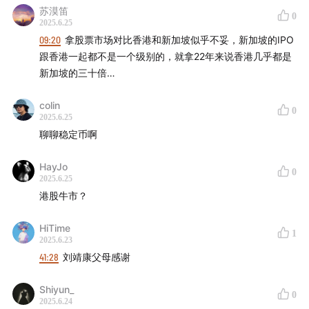
高盛唱多中国“民营企业十巨头”
苏漠笛
0
2025.6.25
09:20
拿股票市场对比香港和新加坡似乎不妥，新加坡的IPO
【往期链接】
跟香港一起都不是一个级别的，就拿22年来说香港几乎都是
新加坡的三十倍…
Vol.173 宏观漫谈87｜中美元首通话、特朗普马斯克反目
与核能新政：美国的变化与试探（6.6录制）
colin
0
2025.6.25
Vol.27 宏观漫谈13｜金融改革的长期逻辑：与李丰聊中国
聊聊稳定币啊
金融结构的变化
HayJo
0
Vol.105 宏观漫谈48｜中国经济结构调整进展与美国经济
2025.6.25
港股牛市？
韧性的来源：与李丰聊中美三月经济数据和国际态势
HiTime
Vol.171 宏观漫谈86｜关税战打断信心修复，政府加大政
1
2025.6.23
策支持力度（5.21录制）
41:28
刘靖康父母感谢
Vol.118 宏观漫谈56｜从“世界何以至此”，回答“我们去向
Shiyun_
0
何方”：与李丰聊许倬云系列著作
2025.6.24