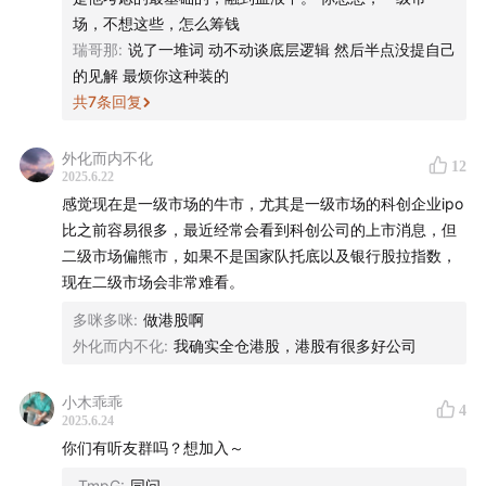
场，不想这些，怎么筹钱
05:51
两年前，有人对中国香港资本市场承接资金流动性
瑞哥那
:
说了一堆词 动不动谈底层逻辑 然后半点没提自己
的能力持怀疑态度，彼时部分外资选择撤离香港也是事
的见解 最烦你这种装的
实。现在局面发生了改变。截至2025年5月底，港股IPO
共
7
条回复
总规模跃居全球第一。6月，纽约量化交易公司简街资本
外化而内不化
（Jane Street）创下香港中环核心商业区数十年来最大宗
12
2025.6.22
的单一办公室租赁记录。为什么这两年香港发生了翻天覆
感觉现在是一级市场的牛市，尤其是一级市场的科创企业ipo
地的变化?
比之前容易很多，最近经常会看到科创公司的上市消息，但
二级市场偏熊市，如果不是国家队托底以及银行股拉指数，
12:25
此外，今年前五个月，全球资本市场中增长较好的
现在二级市场会非常难看。
是欧洲市场。香港和欧洲资本市场变化的背后，反映出全
多咪多咪
:
做港股啊
球资金流向正在发生显著变化。那么，这些变化是如何逐
外化而内不化
:
我确实全仓港股，港股有很多好公司
步积累并发生的？
小木乖乖
4
13:18
2020年，以美联储为代表的各国央行实施了前所未
2025.6.24
有的超宽松货币政策，向市场注入大量流动性，这些巨额
你们有听友群吗？想加入～
资金的流向成为资本市场的关键变量。到2022年，由于受
_TmpG
:
同问