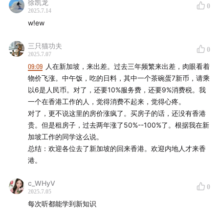
徐凯龙
0
缩数据则得到缓解。假设以色列与伊朗的冲突再延续三
2025.7.14
w!ew
周，六月油价大抵会受到冲击，届时中美六月数据也许会
再现同向波动。
三只猫功夫
0
2025.7.07
1:10:52
目前，中国宏观经济数据在发布时通常会附带详细
09:09
人在新加坡，来出差。过去三年频繁来出差，肉眼看着
的官方解读，这些解读已经相当全面。如果要进一步深入
物价飞涨。中午饭，吃的日料，其中一个茶碗蛋7新币，请乘
分析，就需要探究各项数据之间的相互关系，以及中国与
以6是人民币。对了，还要10%服务费，还要9%消费税。我
一个在香港工作的人，觉得消费不起来，觉得心疼。
美国之间数据的对比关系。我们可以基于官方解读，持续
对了，更不说这里的房价涨疯了。买房子的话，还没有香港
跟踪中美数据在一段时间内的变化。
贵。但是租房子，过去两年涨了50%--100%了。根据我在新
加坡工作的同学这么说。
【本期相关】
总结：欢迎各位去了新加坡的回来香港。欢迎内地人才来香
港。
国家统计局城市司首席统计师董莉娟解读2025年5月份
CPI和PPI数据 - 国家统计局
c_WHyV
0
2025.7.05
5月新增社融2.29万亿元 政府和企业债券净融资占七成
每次听都能学到新知识