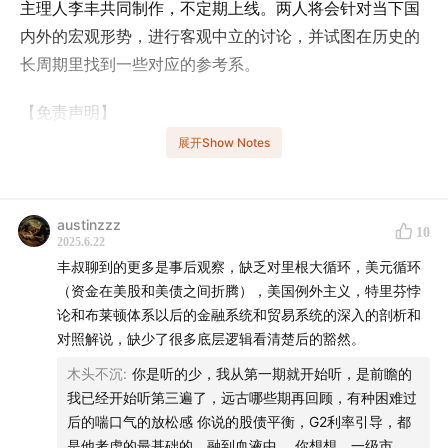
主理人李丰共同制作，不定期上线。两人将会针对当下国
内外的宏观形势，进行客观中立的讨论，并试图在历史的
长周期里找到一些对应的参考系。
【免责声明】
展开Show Notes
本节目的所有内容并非旨在提供任何形式的建议，包括但
不限于投资、税收、会计或者法律上的建议。
austinzzz
10
【内容索引】
2025.6.22
丰叔聊到的更多是事后观察，缺乏对里根大循环，美元循环
00:09
在过去的一周里，以色列与伊朗的冲突不断升级。
（资金在美股和美债之间折腾），美国例外主义，特里芬悖
论和布莱顿体系以后的金融系统和贸易系统的深入的剖析和
03:54
在这次以伊冲突中，伊朗的表现确实令人意外。作
对照解说，缺少了很多底层逻辑看清楚后的豁然。
为拥有核能力的国家，伊朗的被动程度超出了预期。不禁
木头不沉
:
你是听的少，我从第一期就开始听，是前瞻的
让人联想到之前的印巴冲突和俄乌冲突初期。
我已经开始听第三遍了，远古哪些期再回顾，有种困难过
后的喘口气的放松感 你说的股债平衡，G2利率引导，都
05:02
当前的A股、美股和港股正在发生哪些变化？
是他考虑的最基础的，融到血液中。 你想想，一级市