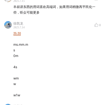
公司市值上升的理由，并展开布局？俗话叫：“天上下钱
2025.7.15
了，是用碗接还是用盆接。”
丰叔讲东西的用词喜欢高端词，如果用词稍微再平民化一
些，听众可能更多
50:50
即使在全球资金流动性充裕的情况下，一级和二级
徐凯龙
市场的估值变化并不是均衡的。如果未来全球资金分配的
0
2025.7.14
流动性发生变化，资本市场中的哪类概念可以承接这种不
35:30
均衡的增长？
ms.mm.m
55:42
在某类投资概念的泡沫破裂后，通常会出现以下变
s
化：新投资项目数量显著减少，收购事件开始增多，同时
0m
中后期项目的大额融资增加。此时，前期项目的供给已经
4s
收缩，但仍可能有胆子大的人对头部项目进行投资。
wm
57:12
回答评论区里听众的提问：丰叔是如何解读宏观经济
w
数据的？
w1w
1:03:56
从去年下半年以来，油价波动致使中美CPI与PPI数
据几乎在同向波动。例如，美国通胀数据爬升时，中国通