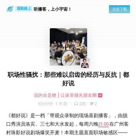
散步时
通勤路上
听播客，上小宇宙！
点击下载
职场性骚扰：那些难以启齿的经历与反抗｜都
好说
说的全是梗 | 让谈资领先朋友圈
65分钟
·
1 年前
229
·
2
《都好说》是一档「带观众录制的现场喜剧播客」，由脱
口秀演员洛宾、三七和大水发起，每周六晚
21:00
在广州客
村珠影好说剧场爆笑开麦！本期主题直面职场敏感区——