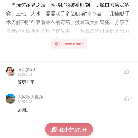
「当玩笑越界之后：性骚扰的破壁时刻」，脱口秀演员洛
宾、三七、大水、霏霏联手多位职场“幸存者”， 用幽默手
术刀解剖那些裹着糖衣的毒药、披着玩笑的冒犯：分享了
亲身经历或听闻的性骚扰故事——从脱口秀俱乐部的权力
压迫，到酒吧顾客的越界行为，再到职场中的“油腻”文
展开Show Notes
化。这些故事里有愤怒、有无助，也有幽默的反抗。我们
讨论的不仅是伤害，更是如何面对、发声与自我保护。
Ivy_gtp0
0
2025.7.21
如何参与录制？
添加小助手VX：
robincomedy
（备注“都
催更催更
好说”进群报名），下期可能就是你社死/高光的舞台！
大风歌大棚菜
0
2025.6.28
内容提要：
谢谢。
00:03
开场：四位嘉宾登场，本期主题——职场性骚扰
在小宇宙打开
02:14
霏霏的经历：某北方俱乐部老板的骚扰与威胁