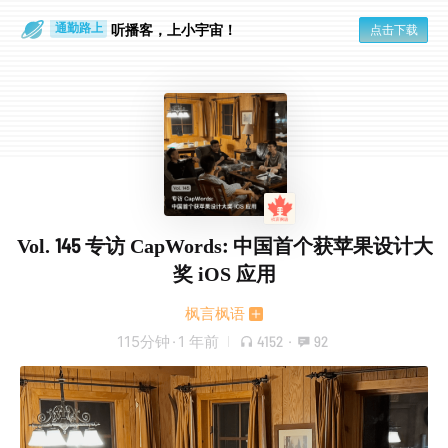
听播客，上小宇宙！
点击下载
通勤路上
眼睛好累
Vol. 145 专访 CapWords: 中国首个获苹果设计大
奖 iOS 应用
枫言枫语
115分钟
·
1 年前
4152
·
92