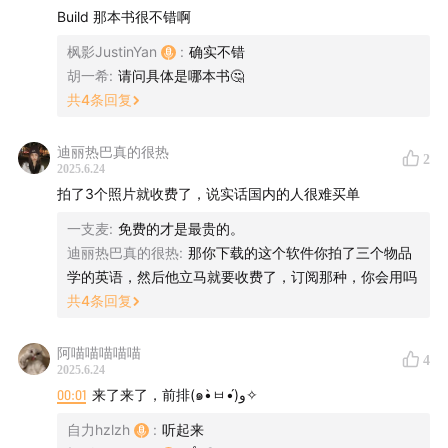
Build 那本书很不错啊
强哥提到的书: 《禅与摩托车维修》
枫影JustinYan
:
确实不错
Clu 提到的视频来自《Designed By Apple Intention》
胡一希
:
请问具体是哪本书🤔
- WWDC 2013
共
4
条回复
节目中提到的那句话原文是: “Designing something
迪丽热巴真的很热
requires focus. … Delight. Surprise. Love.
2
2025.6.24
Connection. Then we begin to craft around our
拍了3个照片就收费了，说实话国内的人很难买单
intention. It takes time. There are a thousand no’s
一支麦
:
免费的才是最贵的。
for every yes.”
迪丽热巴真的很热
:
那你下载的这个软件你拍了三个物品
节目中提到的 61 参加的一期播客:
83. 三十而立，放弃
学的英语，然后他立马就要收费了，订阅那种，你会用吗
该放弃的，追求该追求的（谜底科技创始人 61） - UX
共
4
条回复
Coffee 设计咖
小宇宙链接👉
www.xiaoyuzhoufm.com
阿喵喵喵喵喵
4
2025.6.24
幕后制作
00:01
来了来了，前排(๑•̀ㅂ•́)و✧
自力hzlzh
:
听起来
主播:
枫影 Justin Yan