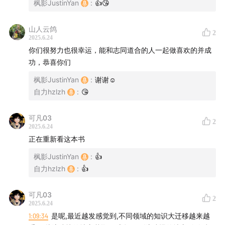
枫影JustinYan
:
👍😘
主播:
自力 hzlzh
后期: 静静
山人云鸽
2
2025.6.24
监制:
枫影 Justin Yan
你们很努力也很幸运，能和志同道合的人一起做喜欢的并成
联系我们
功，恭喜你们
枫影JustinYan
:
谢谢☺️
微信听友群：加
进群
fyfyFM
自力hzlzh
:
😘
听众反馈:
hi@fyfy.fm
可凡03
2
节目收听方式
2025.6.24
正在重新看这本书
推荐使用苹果Podcast, 小宇宙等播客客户端搜索
“枫言枫
枫影JustinYan
:
👍
语”
来订阅收听本节目。
自力hzlzh
:
👍
小宇宙 - 枫言枫语
可凡03
直接订阅 Feed URL
2
2025.6.24
Apple iTunes Podcast - 枫言枫语
1:09:34
是呢,最近越发感觉到,不同领域的知识大迁移越来越