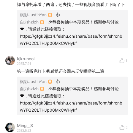
01:17:08
事后总结的必要性
禅与摩托车看了两遍，还去找了一些视频音频看了下听了下
01:18:58
做 CapWords 遇到的两个困难与挑战
枫影JustinYan
:
👍
01:22:17
CapWords 成为首个获得苹果设计大奖的中国
自力hzlzh
:
🎉恭喜你抽中本期奖品！感谢参与讨论
iOS 应用，得奖经历如何？
❤️，请通过此链接领取：
01:26:23
来到美国参加 WWDC，遇到最大的困难是什
https://gfgk3jjcz4.feishu.cn/share/base/form/shrcnb
wYFQ2CLTHJp00MkCWHykf
么？
01:29:32
强哥从一句英语不会讲，到能对着媒体用英文
kjkruncol
讲述 CapWords 故事
1
2025.7.01
01:34:30
CapWords 团队特别深厚的友谊
第一遍听完打卡🤩感觉还会回来反复咀嚼第二遍
01:43:56
在做 CapWords 产品的整个过程中，最大的收
枫影JustinYan
:
👍
获是什么？
自力hzlzh
:
🎉恭喜你抽中本期奖品！感谢参与讨论
01:49:51
这么多年来一直不变地投入创造，到今天拿
❤️，请通过此链接领取：
奖，有没有哪些是你觉得不好的一面，是你不想要的。
https://gfgk3jjcz4.feishu.cn/share/base/form/shrcnb
01:51:46
如果完全不需要考虑收入的话，你最想做什
wYFQ2CLTHJp00MkCWHykf
么？
Ming__S
2
2025.6.23
相关信息