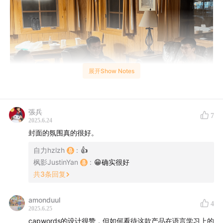
展开Show Notes
張兵
7
2025.6.24
封面的氛围真的很好。
自力hzlzh
:
👍
枫影JustinYan
:
😁确实很好
共
3
条回复
今年的 WWDC 我(Justin)又一次来到现场，这是我的第
三次 WWDC 了，也是我最特别的一次 WW 之旅。因为这
amonduul
4
2025.6.25
次我是跟一大群朋友一起来的，主要是谜底和 CapWords
capwords的设计很赞，但如何看待这款产品在语言学习上的