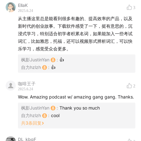
EllaK
CapWords团队给我们送出年度会员10个🎉
3
2025.6.24
从主播这里总是能看到很多有趣的、提高效率的产品，以及
时间轴
新时代的创业故事。下载软件感受了一下，挺有意思的，沉
浸式学习，特别适合初学者积累名词，如果能加入一些考试
00:00:00
开场，优胜美地🏞️小木屋，嘉宾介绍
词汇，比如雅思，托福，还可以视频形式辨析词汇，可以快
00:02:55
CapWords 是三人的业余作品
乐学习，感觉受众会更多。
00:06:12
没攀过岩的61，第一次在优胜美地野外攀岩
枫影JustinYan
:
👍
00:09:31
CapWords 解决的用户需求
自力hzlzh
:
👍
00:12:57
苹果设计大奖 Apple Design Awards
00:13:27
为什么 CapWords 赢得 Delight and Fun 类别
咖啡王子
2
2025.6.24
的奖项
Wow. Amazing podcast w/ amazing gang gang. Thanks.
00:15:27
Designing something request focus, the
first thing we ask is what do we want people to
枫影JustinYan
:
Thank you so much
自力hzlzh
:
cool
feel. Delight…
共
3
条回复
00:16:27
为什么要做 CapWords 这个产品？
00:20:22
最早的贴纸产品原型，加上 GPT 的多模态能
DL_kbqF