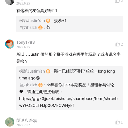
2
力出现
2025.6.25
00:23:51
强哥从什么时候开始做设计以外的工作？
有这样的友谊真好呀👍🏻
00:24:23
早在2012就成立 Lab 开始鼓捣各种产品
枫影JustinYan
:
羡慕+1
00:25:07
强哥听了61的
一期播客
，感触很深
自力hzlzh
:
👍
00:26:05
十多年前移动互联网刚起时的经历
00:28:41
我们第一台苹果设备是什么，为什么被苹果吸
Tony1783
2
2025.6.25
引？
所以，Justin 做的那个拼图游戏在哪里能玩到？或者说名字
00:35:17
61 的实习故事，与苹果的渊源
是啥？
00:41:37
Clu 第一次接触苹果设备的经历
枫影JustinYan
:
那个已经玩不到了哈哈，long long
00:47:17
CapWords 的动画设计与产品的快速迭代
time ago😂
00:53:53
强哥性格的特质恰好是促成 CapWords 细节
自力hzlzh
:
🎉恭喜你抽中本期奖品！感谢参与讨论
的功臣
❤️，请通过此链接领取：
00:56:04
大家对沉浸式创造的心情的感触
https://gfgk3jjcz4.feishu.cn/share/base/form/shrcnb
wYFQ2CLTHJp00MkCWHykf
01:00:41
没有不可能 vs 社会的毒打
01:03:21
不断Push团队边界，与老男人抱头痛哭
胡说八道qq
01:06:28
CapWords 的整体设计与架构演变
1
2025.7.02