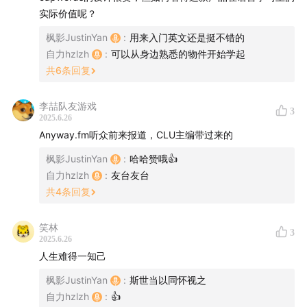
的朋友们。我们一行7人，不仅 CapWords 带我们飞，感
实际价值呢？
受了一把在 WWDC 上台领奖的喜悦(我在台下做气氛组也
枫影JustinYan
:
用来入门英文还是挺不错的
很激动)，我们还在 WW 结束之后前往优胜美地山里，住
自力hzlzh
:
可以从身边熟悉的物件开始学起
在小木屋夜聊了几个小时。
共
6
条回复
本期节目是我(Justin)和 CapWords 团队的在那天夜聊的
李喆队友游戏
内容，我们谈了开发 CapWords 的心路历程，谈了这趟来
3
2025.6.26
WWDC 的不容易，也谈了大家各自开始喜欢苹果的缘
Anyway.fm听众前来报道，CLU主编带过来的
由。时间过得飞快，我们还没开始进入主题，刷一下就过
枫影JustinYan
:
哈哈赞哦👍
去了。聊得不过瘾，我们相约再来一期，只不过接下来几
自力hzlzh
:
友台友台
天我们都累坏了，下一期等我们择日再来。
共
4
条回复
再次恭喜 CapWords 成为中国首个获得苹果设计大奖
笑林
3
(Apple Design Awards)的 iOS 应用，有这样的朋友我感
2025.6.26
人生难得一知己
到非常荣幸，虽然我在这个项目上没啥贡献，但是这些天
跟大家在一起，很替大家感到骄傲，我穿上 CapWords 的
枫影JustinYan
:
斯世当以同怀视之
自力hzlzh
:
👍
队服，也感到与有荣焉。