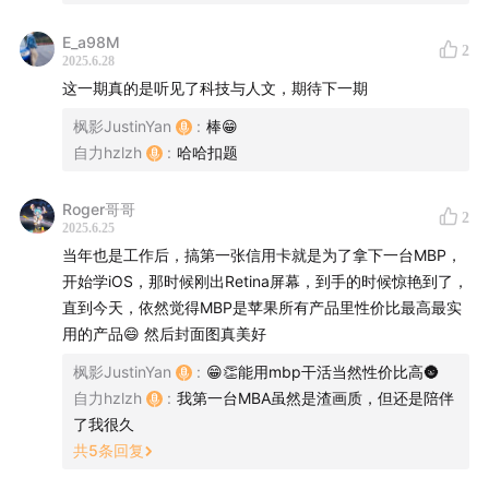
E_a98M
2
2025.6.28
这一期真的是听见了科技与人文，期待下一期
枫影JustinYan
:
棒😁
自力hzlzh
:
哈哈扣题
Roger哥哥
2
2025.6.25
本期嘉宾
当年也是工作后，搞第一张信用卡就是为了拿下一台MBP，
开始学iOS，那时候刚出Retina屏幕，到手的时候惊艳到了，
CapWords 开发者：
直到今天，依然觉得MBP是苹果所有产品里性价比最高最实
用的产品😄 然后封面图真美好
Acelee(强哥)
@DTD_STUDIOS
枫影JustinYan
:
😁👏能用mbp干活当然性价比高🌚
Clu
@thexclu
|
Blog
自力hzlzh
:
我第一台MBA虽然是渣画质，但还是陪伴
61(柳毅)
@liuyi0922
|
Blog
了我很久
共
5
条回复
🎁本期抽奖