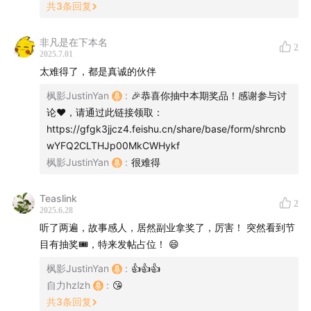
共
3
条回复
CapWords 官网:
capwords.app
|
在 App Store 下载
非凡是在下本名
2
2025.7.01
太难得了，都是真诚的伙伴
枫影JustinYan
:
🎉恭喜你抽中本期奖品！感谢参与讨
论❤️，请通过此链接领取：
https://gfgk3jjcz4.feishu.cn/share/base/form/shrcnb
wYFQ2CLTHJp00MkCWHykf
枫影JustinYan
:
很难得
Teaslink
2
2025.6.28
听了两遍，故事感人，居然副业拿奖了，厉害！ 突然看到节
目有抽奖🎟️，特来发帖占位！ 😄
枫影JustinYan
:
👍👍👍
自力hzlzh
:
😘
共
3
条回复