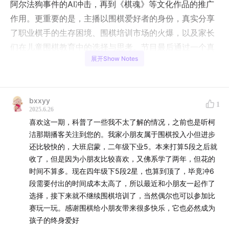
阿尔法狗事件的AI冲击，再到《棋魂》等文化作品的推广
作用。更重要的是，主播以围棋爱好者的身份，真实分享
了职业棋手的生存困境、围棋培训市场的火爆，以及家长
们在儿童围棋教育中的选择与思考。节目最后通过一个真
展开Show Notes
实的家庭故事，展现了围棋世界背后的人生百态。
🎯
00:20
今天聊围棋：一个小众但不想聊得太小众的话题
bxxyy
1
📚
01:38
围棋的世界格局：中日韩三国鼎立，中国是生母
2025.6.26
喜欢这一期，科普了一些我不太了解的情况，之前也是听柯
日本是养母
洁那期播客关注到您的。我家小朋友属于围棋投入小但进步
还比较快的，大班启蒙，二年级下业5。本来打算5段之后就
🏆
03:28
80年代中日围棋擂台赛：6000万围棋人口的启
收了，但是因为小朋友比较喜欢，又佛系学了两年，但花的
蒙时代
时间不算多。现在四年级下5段2星，也算到顶了，毕竟冲6
段需要付出的时间成本太高了，所以最近和小朋友一起作了
👑
04:26
聂卫平棋圣：前无古人后无来者的民族英雄地位
选择，接下来就不继续围棋培训了，当然偶尔也可以参加比
赛玩一玩。感谢围棋给小朋友带来很多快乐，它也必然成为
🤖
05:07
2016年阿尔法狗战胜李世石：AI让围棋再次出圈
孩子的终身爱好