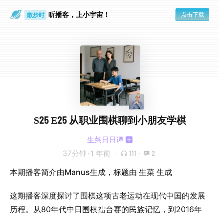
听播客，上小宇宙！
点击下载
散步时
通勤路上
S25 E25 从职业围棋聊到小朋友学棋
生菜日日谭
37分钟
·
1 年前
111
·
2
本期播客简介由Manus生成，标题由 生菜 生成
这期播客深度探讨了围棋这项古老运动在现代中国的发展
历程。从80年代中日围棋擂台赛的民族记忆，到2016年