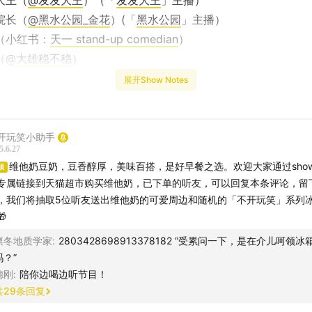
大王（
@发发大王
）（「
发发大王
」主播）
院长（
@黑水公园_金花
）(「
黑水公园
」主播）
（小红书：
天一 stand-up comedian
）
（
@大雄稳不稳
）
（
@史炎nacl
）
展开Show Notes
味百搭的维他奶豆奶对本期节目的大力支持！
🎉
开玩笑小助手
豆奶，美味百搭，是我们日常的好早餐之选。其原料来源于黄金
5.6.27
转基因大豆，提供了优质的植物蛋白质；同时还做到了低饱和脂
维他奶豆奶，豆香醇厚，美味百搭，是好早餐之选。欢迎大家通过shown
顶
既美味营养，又非常轻负担。「维他奶豆奶」还为大家提供了原
专属链接到天猫超市购买维他奶，已下单的听友，可以回复本条评论，留
糖、黑豆、果味系列等多种口味的选择，不同口味搭配不同早餐
，我们将抽取5位听友送出维他奶的可爱周边和随机的「不开玩笑」系列

。现在点击【
专属链接
】，到天猫超市购买维他奶，可享受立减
听友在评论区晒单，我们将抽取5位听友送出维他奶的可爱周边
凛冬地质学家
:
2803428698913378182 “受累问一下，是在介儿呵领冰
吗？”
玩笑」系列冰箱贴一个哦~
德刚
:
陪你边喝边听节目！
共
29
条回复
饱和脂肪，0胆固醇数据来源于第三方检测报告。