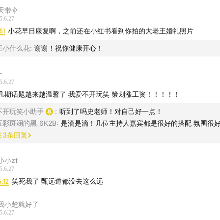
天带伞
5.6.27
51
小花早日康复啊，之前还在小红书看到你拍的大老王婚礼照片
王小什么花
:
谢谢！祝你健康开心！
-
5.6.27
几期话题越来越温馨了 我爱不开玩笑 策划涨工资！！！！！
不开玩笑小助手
:
听到了吗史老师！对自己好一点！
五彩斑斓的黑_6K2B
:
是滴是滴！几位主持人嘉宾都是很好的搭配 氛围很
共
3
条回复
小小zt
5.6.27
5:12
笑死我了 甄远道都没去这么远
我小楚就好了
5.6.27