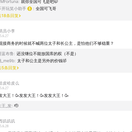
MFortuna
:
就你全国可飞是吧🤭
不开玩笑小助手
:
全国可飞哥
共
18
条回复
易员小李
5.6.27
现接商务的时候就不喊两位太子和长公主，是怕他们不够稳重？
阿蓝布鲁
:
还没继位不能放国库的权（不是）
桃_me9b
:
太子和公主是另外的价钱🤣
共
5
条回复
哈皮哈皮么
5.6.27
发大王！🥳发发大王！🥳发发大王！🥳
大王_发
:
🫡
西叽叽叽
5.6.28