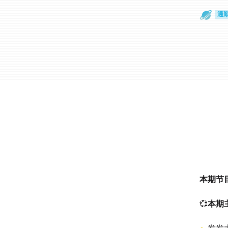
通
眼
本期节
💞
本期