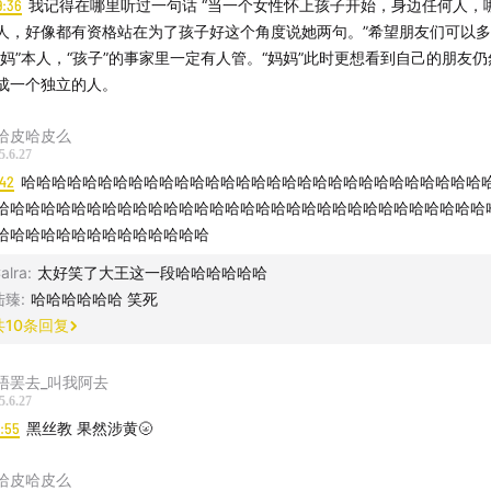
9:36
我记得在哪里听过一句话 “当一个女性怀上孩子开始，身边任何人，哪怕是陌
间轴：
人，好像都有资格站在为了孩子好这个角度说她两句。”希望朋友们可以
妈妈”本人，“孩子”的事家里一定有人管。“妈妈”此时更想看到自己的朋友
9
长期陪伴的播客
成一个独立的人。
喝酒陪伴与情感释放
哈皮哈皮么
5.6.27
:42
哈哈哈哈哈哈哈哈哈哈哈哈哈哈哈哈哈哈哈哈哈哈哈哈哈哈哈哈哈哈
2
夸夸提供情绪反馈也是一种陪伴
哈哈哈哈哈哈哈哈哈哈哈哈哈哈哈哈哈哈哈哈哈哈哈哈哈哈哈哈哈哈哈哈
哈哈哈哈哈哈哈哈哈哈哈哈哈哈
陪太子上班、陪孩子读书
alra
:
太好笑了大王这一段哈哈哈哈哈哈
生病时刻的陪伴
陆臻
:
哈哈哈哈哈哈 笑死
共
10
条回复
拥有陪伴回忆的食物
唔罢去_叫我阿去
生活中各种各样的mate
5.6.27
2:55
黑丝教 果然涉黄🌝
因为陪伴而产生依赖的物品
哈皮哈皮么