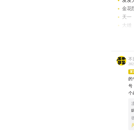
发发
金花
天一
大雄
史炎
感谢美
不
维他奶
202
采用非
置
固醇，
的
力、低
号
个
同心情
位下单
「不开
注：低