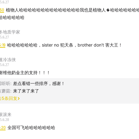
朋友间特别的陪伴经历
5.6.27
:50
植物人哈哈哈哈哈哈哈哈哈哈哈哈哈哈我也是植物人🌵哈哈哈哈哈哈
宠物的陪伴
哈哈哈哈哈哈
陪伴的力量
冬地质学家
5.6.27
5:19
哈哈哈哈哈哈哈，sister no 犯天条，brother don't 害大王！
演出：
速冷冻侠
冰冰的脱口秀专场《不懂事儿》会在贵阳和昆明演出哦！希望能
5.6.27
面！具体购票信息请查看下方海报👇🏻也可以关注小红书：
万冰冰
谢维他奶金主的支持！！！
冰冰脱口秀，或大麦猫眼搜索“不懂事儿”哦~
霜听听
:
差点看错一些排序，感谢！
方蘑菇
:
来了来了来了
共
5
条回复
滚滚来
5.6.28
6:20
全国可飞哈哈哈哈哈哈哈