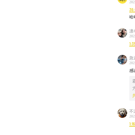
01:52:56
202
36
02:06:13
哈
02:10:34
凛
202
1:3
🎊线下
急
本周末
202
大家见
感
号：万
不
202
1:1