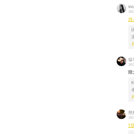
in
202
25:
猛
202
陪
K
本期几
熊
要时刻
202
伴，无
1:1
望不开