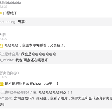
阳biubiubiu
5.6.27
48
门票绝了
ostunning
:
男票~
大胆
5.6.27
49
哈哈哈哈，我原本即将睡着，又笑醒了。
不止是眯会儿
:
我也是哈哈哈哈哈哈哈
I_infinite
:
我也 两点还在嘎嘎乐
勤读书的老C
5.6.27
:59
能不能把照片放在shownote里！！
今天也吃好喝好睡好了嘛
:
哈哈哈哈哈哈附议！！
举个栗孜
:
之前没放吗？ 你别说，我看了照片，觉得大王和金花还真有夫妻
哈哈