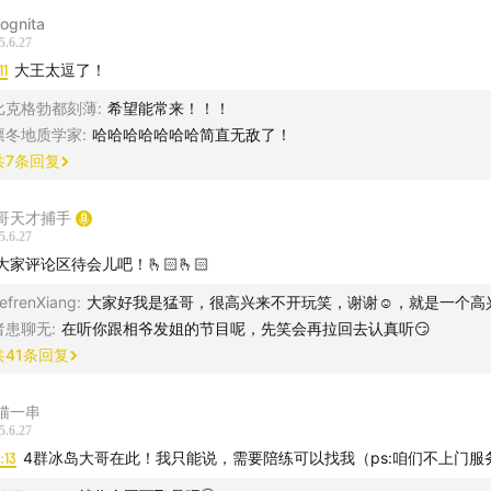
cognita
5.6.27
11
大王太逗了！
比克格勃都刻薄
:
希望能常来！！！
凛冬地质学家
:
哈哈哈哈哈哈哈简直无敌了！
共
7
条回复
哥天才捕手
5.6.27
大家评论区待会儿吧！🫰🏻🫰🏻
efrenXiang
:
大家好我是猛哥，很高兴来不开玩笑，谢谢☺️，就是一个高
者患聊无
:
在听你跟相爷发姐的节目呢，先笑会再拉回去认真听😏
共
41
条回复
位主播聊了聊「陪伴」，陪床、陪酒、陪结婚…天一又当伴娘又
猫一串
、生病时刻、还有一些意料之外的陪伴…感谢正在收听的你一直
5.6.27
论是在通勤、上班还是做家务，谢谢你让我们参与了你的生活日
3:13
4群冰岛大哥在此！我只能说，需要陪练可以找我（ps:咱们不上门服
玩笑能够一直陪伴大家❤️