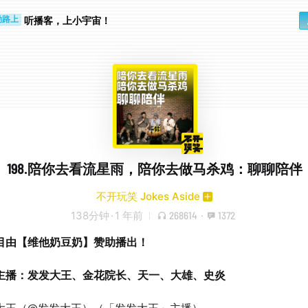
听播客，上小宇宙！
勤路上
睛好累
198.陪你去看流星雨，陪你去做马杀鸡：聊聊陪伴
不开玩笑 Jokes Aside
138分钟
·
1 年前
268614
·
1372
目由【维他奶豆奶】赞助播出！
主播：发发大王、金花院长、天一、大雄、史炎