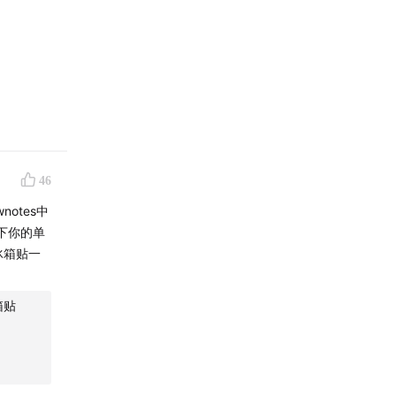
种植带，
46
肪，0胆
otes中
味、巧克
下你的单
，陪伴不
冰箱贴一
优惠。各
和随机的
箱贴