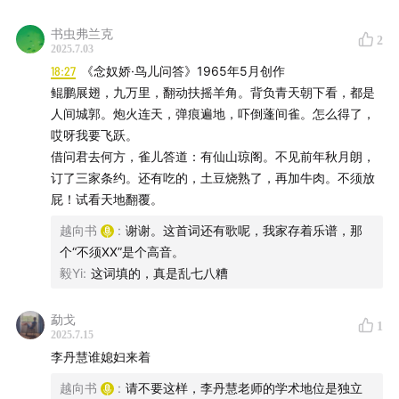
Sino-Soviet Border Clash, ...," 18 August 1969,
罗夫、В.乌索夫：《柯西金和周恩来在北京机场的会谈》。
Source: National Archives, SN 67-69, Def 12
书虫弗兰克
14:56
苏联一方面宣称北京正准备对苏联发动核战争，见：
2
2025.7.03
Chicom。威廉·伯尔、杰弗里·里切尔森：《是否“将婴儿扼
1969年8月12日中情局报告：苏联与中国，Section 32, NIE
18:27
《念奴娇·鸟儿问答》1965年5月创作
杀在摇篮里”：美国和中国的核武器计划，1960-64年》，
11/13-69, The USSR and China, 12 August 1969, 载
鲲鹏展翅，九万里，翻动扶摇羊角。背负青天朝下看，都是
National Intelligence Council ed.，Tracking the Dragon：
《国际安全》25/3（2000/2001年冬季），William Burr
人间城郭。炮火连天，弹痕遍地，吓倒蓬间雀。怎么得了，
National Intelligence Estimates on China During the Era
and Jeffrey Richelson, "Whether `To Strangle the
哎呀我要飞跃。
of Mao，1948-1976，NIC 2004-05，October 2004,
Baby in the Cradle': The United States and the
借问君去何方，雀儿答道：有仙山琼阁。不见前年秋月朗，
pp.541-559。
Chinese Nuclear Weapons Program, 1960-64,"
订了三家条约。还有吃的，土豆烧熟了，再加牛肉。不须放
15:01
另一方面又强调苏联要沉稳而克制，见：苏共中央全会
屁！试看天地翻覆。
International Security 25/3 (Winter 2000/2001)。
会议速记：共产党和工人党国际会议的报告和决议（1969年
6月26日），РГАНИ，ф.2，оп.3，д.161，л.3-20об。
越向书
:
谢谢。这首词还有歌呢，我家存着乐谱，那
18:50
1973年初，美国国防部提出过一个用核武器杀伤入
15:11
美国人分析，苏联有可能对中国的核设施进行攻击，
个“不须XX”是个高音。
侵中国的苏军的“核保护伞”的计划，见：菲尔·奥迪恩致基
见：1969年8月16日艾伦·怀廷致基辛格函。
毅Yi
:
这词填的，真是乱七八糟
15:46
苏联有可能用核武器来抑制中国的人力优势，见：贡恰
辛格备忘录，1973年6月8日，Memorandum For Dr.
罗夫、乌索夫文章《柯西金和周恩来在北京机场的会谈》。
Kissinger From Phil Odeen, June 8, 1973. Top Secret
勐戈
1
16:17
1969年10月9日多勃雷宁与基辛格的会谈，见1969年
2025.7.15
Subject: NSSM 169--Nuclear Policy。
10月9日多勃雷宁与基辛格会谈纪要。
李丹慧谁媳妇来着
17:12
1960年代初，美国还曾试探过苏联是否有兴趣与其联手
18:56
1973年11月13和14日基辛格与周恩来的会谈，见：
越向书
:
请不要这样，李丹慧老师的学术地位是独立
对中国刚刚起步的核能力采取行动，见：1969年8月18日美