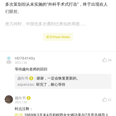
多次策划但从未实施的“外科手术式打击”，终于出现在人
们眼前。
曾几何时，中国也多次遇到过类似的局面……
本期节目引介了冷战史专家李丹慧教授的作品《关于1969
展开Show Notes
年苏联对中国实施“核手术”问题》。主要辨析了“1969年苏
联加强了对中国的核威胁”是不是谣言，如果不是谣言，那
么苏联有何意图？当时美国的角色到底是什么？
HD784149y
24
2025.7.02
等待越向老师的回归
时点注释：
越向书
:
谢谢，一定会恢复更新的。
07:25
1969年3月末4月初柯西金女婿访美与7月意共领导
aspenzax
:
听完了，耐心等待
人收到莫斯科的信函，见：国务卿罗杰斯致总统备忘录：
苏联对中国核设施进行打击的可能性，1969年9月10日，
越向书
12
2025.7.02
Memorandum for the President from Secretary of
时点注释：
State William Rogers, "The Possibility of a Soviet
07:25
1969年3月末4月初柯西金女婿访美与7月意共领导人