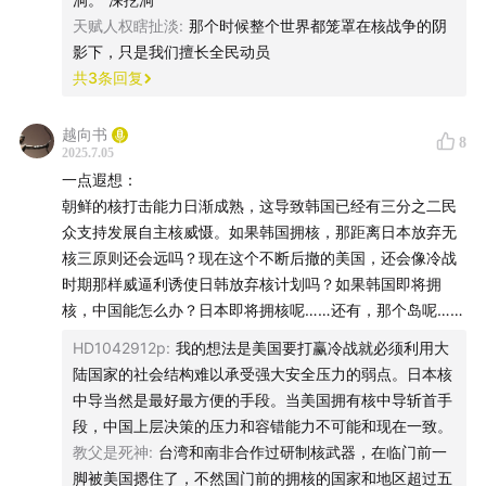
Council Staff, to Henry Kissinger, "The US Role in Soviet
Security Council Staff, to Henry Kissinger, "The US
天赋人权瞎扯淡
:
那个时候整个世界都笼罩在核战争的阴
Maneuvering Against Peking," 12 September 1969，
影下，只是我们擅长全民动员
Role in Soviet Maneuvering Against Peking," 12
Source: National Archives, Nixon Presidential Materials
共
3
条回复
Project, National Security Council Files, box 710, USSR
September 1969，Source: National Archives, Nixon
Vol. V 10/69。
Presidential Materials Project, National Security
09:05
越向书
中情局局长将此事向媒体曝露，见：[美]亨利·基辛格：
8
Council Files, box 710, USSR Vol. V 10/69。
2025.7.05
《白宫岁月——基辛格回忆录》第一册，陈瑶华等译，北
一点遐想：
京：世界知识出版社1980年版，第240、253页。
09:05
中情局局长将此事向媒体曝露，见：[美]亨利·基辛
朝鲜的核打击能力日渐成熟，这导致韩国已经有三分之二民
09:43
中方对苏联《军事战略》一书的反应，见：[俄] С.贡恰
格：《白宫岁月——基辛格回忆录》第一册，陈瑶华等
众支持发展自主核威慑。如果韩国拥核，那距离日本放弃无
罗夫、В.乌索夫：《柯西金和周恩来在北京机场的会谈》，
核三原则还会远吗？现在这个不断后撤的美国，还会像冷战
译，北京：世界知识出版社1980年版，第240、253页。
马贵凡译，中共中央党史研究室第三研究部编译研究处编：
时期那样威逼利诱使日韩放弃核计划吗？如果韩国即将拥
《国外中共党史中国革命史研究译文集》第二集，北京：中
核，中国能怎么办？日本即将拥核呢……还有，那个岛呢……
09:43
中方对苏联《军事战略》一书的反应，见：[俄] С.
共党史出版社1999年版，第398、406页。
贡恰罗夫、В.乌索夫：《柯西金和周恩来在北京机场的会
10:16
莫斯科广播电台的播音，见：齐辛：《珍宝岛事件真相
HD1042912p
:
我的想法是美国要打赢冷战就必须利用大
（增编本）》，香港：集思图书公司1969年版，第35-45
谈》，马贵凡译，中共中央党史研究室第三研究部编译研
陆国家的社会结构难以承受强大安全压力的弱点。日本核
页。
中导当然是最好最方便的手段。当美国拥有核中导斩首手
究处编：《国外中共党史中国革命史研究译文集》第二
10:52
其他威胁信息，见：[俄] С.贡恰罗夫等：《苏联与中国
段，中国上层决策的压力和容错能力不可能和现在一致。
集，北京：中共党史出版社1999年版，第398、406页。
的军事对抗》，《国外中共党史研究动态》1993年第4期，
教父是死神
:
台湾和南非合作过研制核武器，在临门前一
第20页。
脚被美国摁住了，不然国门前的拥核的国家和地区超过五
10:16