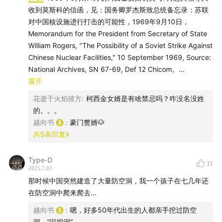
Strike Against Chinese Nuclear Facilities," 10
收到莫斯科的信函，见：国务卿罗杰斯致总统备忘录：苏联
September 1969, Source: National Archives, SN 67-
对中国核设施进行打击的可能性，1969年9月10日，
69, Def 12 Chicom。
Memorandum for the President from Secretary of State
William Rogers, "The Possibility of a Soviet Strike Against
08:04
1969年8月18日苏驻美大使馆二秘达维多夫（克格
Chinese Nuclear Facilities," 10 September 1969, Source:
National Archives, SN 67-69, Def 12 Chicom。
勃）与美国国务院人员午餐会谈一事，见美国国务院致香
08:04
展开
1969年8月18日苏驻美大使馆二秘达维多夫（克格
港领事馆电，1969年8月21日，State Department cable
勃）与美国国务院人员午餐会谈一事，见美国国务院致香港
141208 to U.S. Consulate Hong Kong etc., 21 August
花逝于火焰彼方
:
柯西金女婿是有啥禁忌吗？咋没名没姓
领事馆电，1969年8月21日，State Department cable
的。。。
1969, Source: National Archives, SN 67-69, Pol
141208 to U.S. Consulate Hong Kong etc., 21 August
越向书
:
豪门赘婿🐶
Chicom-USSR。乌克兰学者著作《达曼斯基岛事件》，
1969, Source: National Archives, SN 67-69, Pol Chicom-
共
5
条回复
Рябушкин Д.С. Мифы Даманского，Москва：
USSR。乌克兰学者著作《达曼斯基岛事件》，Рябушкин
Д.С. Мифы Даманского，Москва：Издательство
Издательство АСТ，2004，p.258。
Type-D
11
АСТ，2004，p.258。
2025.7.03
08:51
基辛格对达维多夫一事的判断，见：约翰·霍尔德里奇
08:51
基辛格对达维多夫一事的判断，见：约翰·霍尔德里
那时候中国突然建造了大量防空洞，我一个孩子在七几年还
和赫尔穆特·索南费尔特致亨利·基辛格备忘录（其中基辛格的
奇和赫尔穆特·索南费尔特致亨利·基辛格备忘录（其中基辛
在防空洞中爬来爬去…
批注），1969年9月12日，Memorandum from John
格的批注），1969年9月12日，Memorandum from
越向书
:
嗯，好多50年代出生的人都亲手挖过防空
Holdridge and Helmut Sonnenfeldt, National Security
John Holdridge and Helmut Sonnenfeldt, National
洞。“深挖洞”