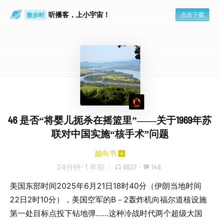
听播客，上小宇宙！
点击下载
散步时
通勤路上
46 是否“将婴儿扼杀在摇篮里”——关于1969年苏
联对中国实施“核手术”问题
越向书
24分钟
·
1 年前
6827
·
148
美国东部时间2025年6月21日18时40分（伊朗当地时间
22日2时10分），美国空军的B－2轰炸机向福尔道核设施
第一处目标点投下钻地弹……这种冷战时代两个超级大国