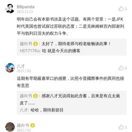
August 1969, enclosing report, "Sino-Soviet
BBpanda
5
Hostilities and Implications for U.S. Policy"，Source:
2025.12.13
明年自己会有本新书涉及这个话题。有两个背景：一是JFK
National Archives, Nixon Presidential Materials
时代美国也曾试探过苏联的态度；二是克林姆林宫内部谢列
Project, box 839, China。多勃雷宁与基辛格会谈纪要：
平与勃列日涅夫的权力斗争。
越南问题与中美苏三角关系（1969年10月9日），
越向书
:
太好了，期待老师与程老板畅谈此事！
АВПРФ，Ф.0129，оп.53，п.399，д.6，л.175-180。
HD17176u
:
哇 就是今天出的播客
13:09
基辛格并十分担心中国对美苏勾结问题的看法，
八才
见：基辛格致尼克松总统备忘录，1969年10月11日，
4
2025.7.03
Memorandum from Henry Kissinger to President
這期有早期嚴肅單口的感覺，比照今昔國際事件的異同也很
Nixon, "The US Role in Soviet Maneuvering Against
有意思
Peking," 29 September 1969, Source: National
越向书
:
感谢八才兄说得如此含蓄，后来是有点太顽
Archives, Nixon Presidential Materials Project,
皮了……
National Security Council Files, box 337,
八才
:
哈哈，期待新節目
HAK/Richardson Meeting May 1969-December
1969。
越向书
3
2025.7.02