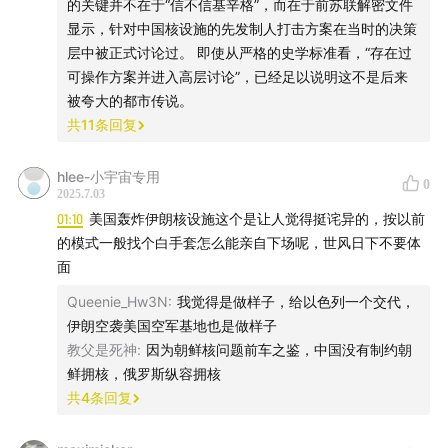
的关键并不在于“信不信基辛格”，而在于前苏联解密文件
[美] 威廉·伯尔编：《基辛格秘录》，庞伟译，呼和浩特：远
数。
显示，针对中国核设施的先发制人打击方案在当时的决策
方出版社1999年版，第231-244页。
1. 爱发电：
afdian.com
【推荐】
层中被正式讨论过。 即使从严格的史学标准看，“存在过
史云、李丹慧：《难以继续的“继续革命”：从批林到批
另外，不得不承认一个让我自己都很复杂的事实：在这件事
可操作方案并进入高层讨论”，已经足以说明这不是后来
邓》，香港：香港中文大学当代中国文化研究中心2009年第
2. 在小宇宙平台直接打赏
上，毛的国际战略判断极其清醒。中美关系破冰的关键推动
被夸大的都市传说。
二版，第178-184页。
来自他本人，而他的判断是明确的——苏联才是当时中国最
共
11
条回复
3. 用微信打开 mp.weixin.qq.com 【此法的优点的没有平
危险、最具领土野心的敌人，比美国更直接、更致命。
台抽成，缺点也很大：我不知道这钱是谁给的。所以最好
hlee-小宇宙专用
0
这个判断，和清末恭亲王奕䜣对俄国的看法几乎一模一样。
能给我发封邮件（yuexiangshu2000@gmail.com），我
2025.7.03
真希望那些对苏联/俄罗斯抱有浪漫幻想的人，也能多看看这
收到后必默念尊名以致谢。如果您在意这一点，或觉得麻
01:10
美国轰炸伊朗核设施这个是让人觉得挺诧异的，按以前
段历史。
烦，可选其他方式。】
的模式一般找个白手套怎么能亲自下场呢，世风日下不要体
面
4. Patreon：
www.patreon.com
Queenie_Hw3N
:
我觉得是做样子，给以色列一个交代，
伊朗空袭美国空军基地也是做样子
【我的目标是在2025年12月31日之前完成约600分钟免费
教父是死神
:
因为朝鲜核问题前车之鉴，中国没有制约朝
且无广告的音频节目，目前已完成82%。】
鲜拥核，俄罗斯纵容拥核
共
4
条回复
节目播音/节目文案/节目制作/节目运营/声音效果：越向