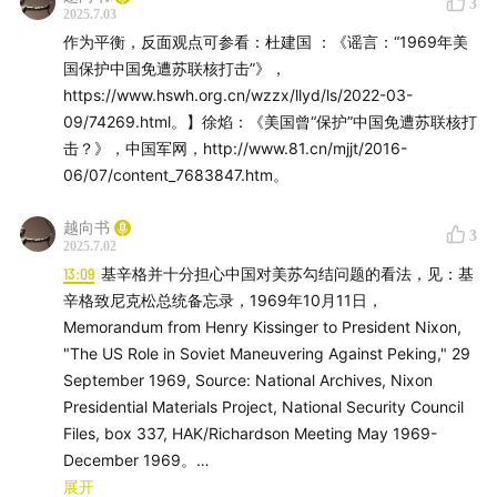
3
2025.7.03
15:11
美国人分析，苏联有可能对中国的核设施进行攻击，
作为平衡，反面观点可参看：杜建国 ：《谣言：“1969年美
见：1969年8月16日艾伦·怀廷致基辛格函。
国保护中国免遭苏联核打击”》，
https://www.hswh.org.cn/wzzx/llyd/ls/2022-03-
15:46
苏联有可能用核武器来抑制中国的人力优势，见：
09/74269.html。】徐焰：《美国曾“保护”中国免遭苏联核打
贡恰罗夫、乌索夫文章《柯西金和周恩来在北京机场的会
击？》，中国军网，http://www.81.cn/mjjt/2016-
06/07/content_7683847.htm。
谈》。
越向书
16:17
1969年10月9日多勃雷宁与基辛格的会谈，见1969
3
2025.7.02
年10月9日多勃雷宁与基辛格会谈纪要。
13:09
基辛格并十分担心中国对美苏勾结问题的看法，见：基
辛格致尼克松总统备忘录，1969年10月11日，
17:12
1960年代初，美国还曾试探过苏联是否有兴趣与其
Memorandum from Henry Kissinger to President Nixon,
联手对中国刚刚起步的核能力采取行动，见：1969年8月
"The US Role in Soviet Maneuvering Against Peking," 29
18日美国务院谈话备忘录，U.S. State Department
September 1969, Source: National Archives, Nixon
Memorandum of Conversation, "US Reaction to
Presidential Materials Project, National Security Council
Files, box 337, HAK/Richardson Meeting May 1969-
Soviet Destruction of CPR [Chinese Peoples
December 1969。
Republic] Nuclear Capability; Significance of Latest
14:26
展开
中国同意在最后期限之前与苏联会谈，见：[俄] С.贡恰