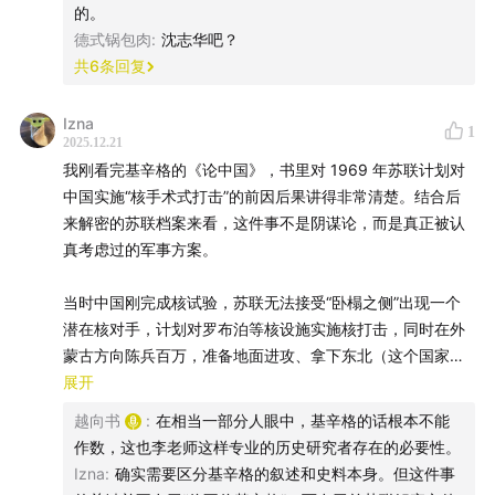
的。
[美] 威廉·伯尔编：《基辛格秘录》，庞伟译，呼和浩特：
国务院谈话备忘录，U.S. State Department Memorandum
德式锅包肉
:
沈志华吧？
远方出版社1999年版，第231-244页。
of Conversation, "US Reaction to Soviet Destruction of
共
6
条回复
CPR [Chinese Peoples Republic] Nuclear Capability;
史云、李丹慧：《难以继续的“继续革命”：从批林到批
Significance of Latest Sino-Soviet Border Clash, ...," 18
Izna
邓》，香港：香港中文大学当代中国文化研究中心2009年
August 1969, Source: National Archives, SN 67-69, Def
1
2025.12.21
12 Chicom。威廉·伯尔、杰弗里·里切尔森：《是否“将婴儿
第二版，第178-184页。
我刚看完基辛格的《论中国》，书里对 1969 年苏联计划对
扼杀在摇篮里”：美国和中国的核武器计划，1960-64年》，
中国实施“核手术式打击”的前因后果讲得非常清楚。结合后
《国际安全》25/3（2000/2001年冬季），William Burr
-絮语-
来解密的苏联档案来看，这件事不是阴谋论，而是真正被认
and Jeffrey Richelson, "Whether `To Strangle the Baby
真考虑过的军事方案。
in the Cradle': The United States and the Chinese
生活所迫，本播客将会休更几个月。
Nuclear Weapons Program, 1960-64," International
当时中国刚完成核试验，苏联无法接受“卧榻之侧”出现一个
Security 25/3 (Winter 2000/2001)。
望大家见谅。
潜在核对手，计划对罗布泊等核设施实施核打击，同时在外
18:50
1973年初，美国国防部提出过一个用核武器杀伤入侵
蒙古方向陈兵百万，准备地面进攻、拿下东北（这个国家对
中国的苏军的“核保护伞”的计划，见：菲尔·奥迪恩致基辛格
想念大家。
东北的执念真的贯穿历史）。
展开
备忘录，1973年6月8日，Memorandum For Dr. Kissinger
越向书
:
在相当一部分人眼中，基辛格的话根本不能
From Phil Odeen, June 8, 1973. Top Secret Subject:
握你们的手。
说实话，我看完非常后怕——这些都是我们出生之前的事，
作数，这也李老师这样专业的历史研究者存在的必要性。
NSSM 169--Nuclear Policy。
但那一刻，中国离核战争真的只有一步之遥。如果真的发
Izna
:
确实需要区分基辛格的叙述和史料本身。但这件事
18:56
1973年11月13和14日基辛格与周恩来的会谈，见：
打赏方式：
生，今天的中国、甚至我们这一代人是否还存在，都是未知