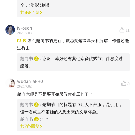
莫斯科广播电台的播音，见：齐辛：《珍宝岛事件
12:13
美国官员反复强调不能让北京觉得美国是在默许苏联的
个，想想都刺激
真相（增编本）》，香港：集思图书公司1969年版，第
行动，见：米里亚姆·坎普斯致副国务卿埃利奥特·理查备忘
共
8
条回复
35-45页。
录，1969年8月29日，Memorandum from Miriam Camps,
State Department Planning and Coordination Staff, to
ly-ouch
11
10:52
其他威胁信息，见：[俄] С.贡恰罗夫等：《苏联与
Under Secretary of State Elliot Richardson, "NSSM 63 -
2025.7.03
中国的军事对抗》，《国外中共党史研究动态》1993年第
Meeting with Consultants," 29 August 1969, Source:
03:18
看到越向书的更新，就感觉这高温天和所谓工作也还能
FOIA Release to National Security Archive。艾伦·怀廷致
4期，第20页。
过得去
基辛格函，1969年8月16日，Letter from Allen S. Whiting
越向书
:
谢谢，幸好还有其他众多优秀节目伴您度过
to Henry Kissinger, 16 August 1969, enclosing report,
12:13
美国官员反复强调不能让北京觉得美国是在默许苏
酷暑。
"Sino-Soviet Hostilities and Implications for U.S.
联的行动，见：米里亚姆·坎普斯致副国务卿埃利奥特·理查
Policy"，Source: National Archives, Nixon Presidential
备忘录，1969年8月29日，Memorandum from Miriam
wudan_aFH0
Materials Project, box 839, China。多勃雷宁与基辛格会谈
5
2025.7.02
Camps, State Department Planning and Coordination
纪要：越南问题与中美苏三角关系（1969年10月9日），
越向老师是不是要开始暑假带娃工作了？
Staff, to Under Secretary of State Elliot Richardson,
АВПРФ，Ф.0129，оп.53，п.399，д.6，л.175-180。
"NSSM 63 - Meeting with Consultants," 29 August
越向书
:
这期节目的标题有点让人不舒服，是引用，
但一看就是不带娃的人想出来的文章标题。
1969, Source: FOIA Release to National Security
越向书
:
^_^
Archive。艾伦·怀廷致基辛格函，1969年8月16日，
共
7
条回复
Letter from Allen S. Whiting to Henry Kissinger, 16