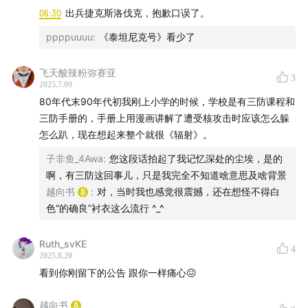
06:30
出兵捷克斯洛伐克，抱歉口误了。
14:26
中国同意在最后期限之前与苏联会谈，见：[俄] С.
贡恰罗夫、В.乌索夫：《柯西金和周恩来在北京机场的会
ppppuuuu
:
《泰坦尼克号》看少了
谈》。
飞天酸辣粉弥赛亚
3
2025.7.09
14:56
苏联一方面宣称北京正准备对苏联发动核战争，
80年代末90年代初我刚上小学的时候，学校是有三防课程和
见：1969年8月12日中情局报告：苏联与中国，Section
三防手册的，手册上用漫画讲解了遭受核攻击时应该怎么躲
32, NIE 11/13-69, The USSR and China, 12 August
怎么趴，现在想起来整个就很《辐射》。
1969, 载National Intelligence Council ed.，Tracking
子非鱼_4Awa
:
您这段话拍起了我记忆深处的尘埃，是的
the Dragon：National Intelligence Estimates on China
啊，有三防这回事儿，只是我完全不知道啥意思及啥背景
During the Era of Mao，1948-1976，NIC 2004-05，
越向书
:
对，当时我也感觉很震撼，还在想怪不得白
October 2004, pp.541-559。
色“的确良”衬衣这么流行 ^_^
15:01
另一方面又强调苏联要沉稳而克制，见：苏共中央
Ruth_svKE
4
全会会议速记：共产党和工人党国际会议的报告和决议
2025.8.20
看到你刚留下的公告 跟你一样痛心😖
（1969年6月26日），РГАНИ，ф.2，оп.3，д.161，л.3-
20об。
越向书