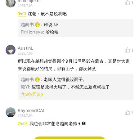
maximjoker
1
互动方式：yuexiangshu2000@gmail.com
2025.7.03
04:11
沈老：该不是说我吧
您还可以用其他方式收听我的播客节目：
越向书
:
难说 🐶
FinHorreya
:
哈哈哈
RSS：
https://feed.xyzfm.space/qkayumjkkfxy
AustinL
苹果播客链接：
podcasts.apple.com
1
2025.7.06
所以现在越想越觉得那个9月13号坠毁在蒙古，真是对大家
Spotify链接：
open.spotify.com
来说都最好的结局，都有面子，都没刺激
越向书
:
老家人觉得很没面子。
毅Yi
:
应该是觉得天塌了，不然怎么差点就挂了
共
3
条回复
RaymondCAI
2
2025.7.03
24:08
我也会非常想念越向老师👩‍🏫