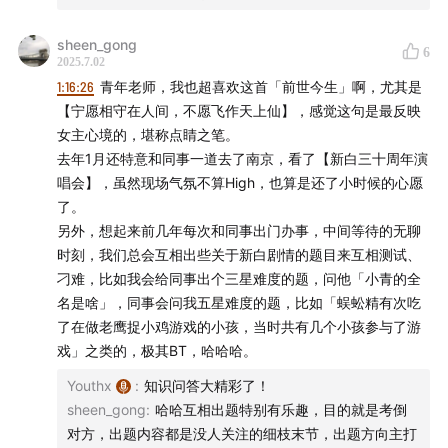
sheen_gong
6
2025.7.02
1:16:26
青年老师，我也超喜欢这首「前世今生」啊，尤其是
【宁愿相守在人间，不愿飞作天上仙】，感觉这句是最反映
女主心境的，堪称点睛之笔。
去年1月还特意和同事一道去了南京，看了【新白三十周年演
唱会】，虽然现场气氛不算High，也算是还了小时候的心愿
了。
另外，想起来前几年每次和同事出门办事，中间等待的无聊
时刻，我们总会互相出些关于新白剧情的题目来互相测试、
刁难，比如我会给同事出个三星难度的题，问他「小青的全
名是啥」，同事会问我五星难度的题，比如「蜈蚣精有次吃
了在做老鹰捉小鸡游戏的小孩，当时共有几个小孩参与了游
戏」之类的，极其BT，哈哈哈。
Youthx
:
知识问答大精彩了！
sheen_gong
:
哈哈互相出题特别有乐趣，目的就是考倒
对方，出题内容都是没人关注的细枝末节，出题方向主打