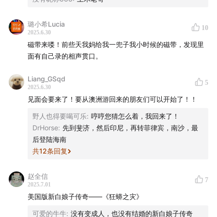
璐小希Lucia
10
2025.6.30
磁带来喽！前些天我妈给我一兜子我小时候的磁带，发现里
面有自己录的相声贯口。
Liang_GSqd
5
2025.6.30
见面会要来了！要从澳洲游回来的朋友们可以开始了！！
野人也得要喝可乐
:
哼哼您猜怎么着，我回来了！
DrHorse
:
先到斐济，然后印尼，再转菲律宾，南沙，最
后登陆海南
共
12
条回复
赵全信
7
2025.7.01
美国版新白娘子传奇——《狂蟒之灾》
可爱的牛牛
:
没有变成人，也没有结婚的新白娘子传奇