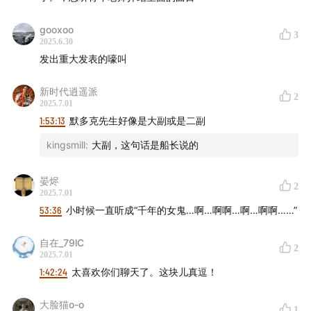
gooxoo
3
2025.6.30
发出重大发表的嚎叫
新时代逍遥派
2
2025.7.01
1:53:13
默多克先生好像是大副或是二副
kingsmill
:
大副，这句话是船长说的
晏烬
2
2025.7.01
53:36
小时候一直听成“千年的女鬼…啊…啊啊…啊…啊啊……”
自在_79lC
2
2025.7.01
1:42:24
太喜欢你们聊天了。这块儿真逗！
大脸猫o-o
1