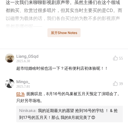
这一次我们来聊聊影视剧原声带。虽然主播们在这个领域
都购买、欣赏过很多唱片，但其实当时主要买的是CD。而
以磁带为载体的话，我们各自买过的为数不多的影视原声
带都是哪些呢——
展开Show Notes
小伙子老师说他的这盘磁带是现象级的，在那个年代“万人
空巷”观看一部影视作品，他也是第一次经历这种场面。那
些歌曲已经成为一种文化符号流传至今，超越年代和潮
Liang_GSqd
55
2025.6.30
流，你一定听过，并且爱听，会听，也能唱几句。
超市结婚啥时候也活一下？还有便利店初体验呢！！
刀老师拥有的第一盘影视原声带同样来自宇宙全民话题级
Mingo_
39
作品。该片曾在我国三次上映，被一代人奉为爱情圣经。
2025.7.01
大导演原本希望由哪位仙气女歌手创作本片配乐？后来的
02:14
扼腕叹息，8月16号的鸟巢被五月天预定了演唱会了。
只好另寻场地。
作曲家为何背着导演“偷偷”创作永恒经典名曲？这位作曲
家已经离开我们整整十年，让我们哼着他写的旋律怀念他
Ninikaka
:
我的近期最大的愿望 抢到16号的宇结 ！ & 抢
～
到17号的五月天！那么 我的8月就完美了😍