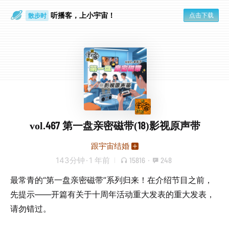
听播客，上小宇宙！
点击下载
散步时
通勤路上
vol.467 第一盘亲密磁带(18)影视原声带
跟宇宙结婚
143分钟
·
1 年前
15816
·
248
最常青的“第一盘亲密磁带”系列归来！在介绍节目之前，
先提示——开篇有关于十周年活动重大发表的重大发表，
请勿错过。