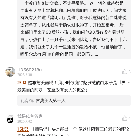
一个冷门和剑走偏锋，不走寻常路。 这一切的缘起都是
同事有天早上拿着杯咖啡围着我们的工位瞎聊天，问大家
有没有人知道「梁明明」是谁，对于我这样的新白迷来说
太简单了，从此就属于确认过眼神了，开始互相考。 后
来部门里来了90后的小孩，我们问他90后有没有看过新
白，小孩伸出了一只手正反来回比划，告诉我们不下十几
遍，我们就出了几个一星难度的题给小孩，他当场懵了，
嘴里念念有词“咱们看的是同一部剧吗”……
HD569218u
5
2025.6.30
25:13
赵雅芝美丽哟！我小时候觉得赵雅芝的白娘子是世界上
最美丽的阿姨（甚至没有女人的概念）
瓦肯精
:
古典美人第一人
我是咸鱼管家
4
2025.7.02
1:51:53
《捕鸟记》要是能出一个 像这样附带三位老师的评论