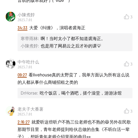
音轨的版本就好了(´◊ω◊｀)
小陳煮餑
3
2025.7.01
34:33
大爱《纠缠》，演唱者裘海正
寒带雨林
:
啊！当时太小了都不知道裘海正。
小陳煮餑
:
也是用了网易云之后才补的课💡
中午吃什么
3
2025.7.01
09:27
看livehouse真的太野蛮了，我单方面认为所有这么说
的人都从事什么商铺招租之类的
DrHorse
:
吃个饭店，喝个酒吧，搓个澡堂，游游泳馆
老夫子大番薯
3
2025.7.01
2:16:27
就爱听这些听户不熟三位老师也不熟的😆另外在民歌
那期节目里，青年老师提到给伙总做的合集《不听白活一辈
子》，想听青年老师介绍里面的曲目👀