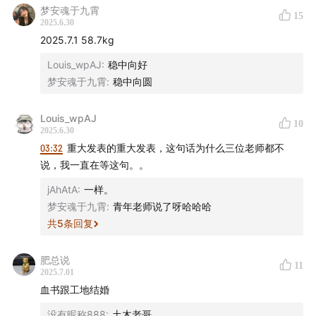
青年老师提到的这盘原声带，它的剧集如何令到当时几乎
梦安魂于九霄
15
2025.6.30
不看古装剧的小青年如痴如醉？若干年后为了补买这盘原
2025.7.1 58.7kg
声带，青年先后在“智利”和泉州经历过怎样的偶遇？如果
Louis_wpAJ
:
稳中向好
说真正购买的第一盘正版影视原声带，青年买的另一盘磁
梦安魂于九霄
:
稳中向圆
带所配套的电影，里面原生态场景和玩命场景给主播们留
下过怎样的印象？
Louis_wpAJ
10
2025.6.30
详细内容请收听本期节目。
03:32
重大发表的重大发表，这句话为什么三位老师都不
说，我一直在等这句。。
jAhAtA
:
一样。
梦安魂于九霄
:
青年老师说了呀哈哈哈
共
5
条回复
肥总说
11
2025.7.01
血书跟工地结婚
没有昵称888
:
土木老哥